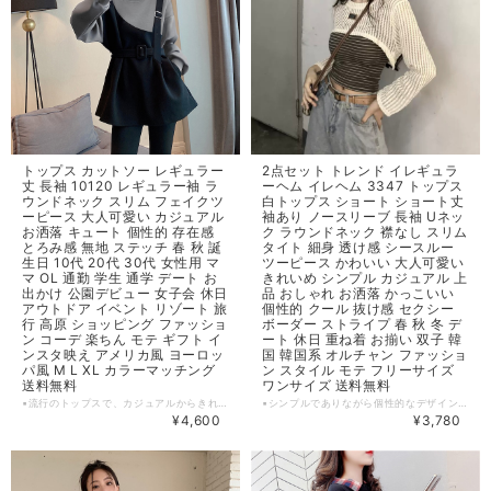
トップス カットソー レギュラー
2点セット トレンド イレギュラ
丈 長袖 10120 レギュラー袖 ラ
ーヘム イレヘム 3347 トップス
ウンドネック スリム フェイクツ
白トップス ショート ショート丈
ーピース 大人可愛い カジュアル
袖あり ノースリーブ 長袖 Uネッ
お洒落 キュート 個性的 存在感
ク ラウンドネック 襟なし スリム
とろみ感 無地 ステッチ 春 秋 誕
タイト 細身 透け感 シースルー
生日 10代 20代 30代 女性用 マ
ツーピース かわいい 大人可愛い
マ OL 通勤 学生 通学 デート お
きれいめ シンプル カジュアル 上
出かけ 公園デビュー 女子会 休日
品 おしゃれ お洒落 かっこいい
アウトドア イベント リゾート 旅
個性的 クール 抜け感 セクシー
行 高原 ショッピング ファッショ
ボーダー ストライプ 春 秋 冬 デ
ン コーデ 楽ちん モテ ギフト イ
ート 休日 重ね着 お揃い 双子 韓
ンスタ映え アメリカ風 ヨーロッ
国 韓国系 オルチャン ファッショ
パ風 M L XL カラーマッチング
ン スタイル モテ フリーサイズ
送料無料
ワンサイズ 送料無料
▪流行のトップスで、カジュアルからきれいめまで幅広いスタイリングに対応する、レギュラー丈の、フェイクツーピースです。大人可愛い雰囲気を演出し、存在感抜群、シンプルながらも、ステッチのデザインによってアクセントが加わり、お洒落感も満点です。 ▪さらに、とろみ感がある素材が、女性らしいシルエットを作り出し、程よいフィット感もあります。絶妙なカットソーの厚みで、春や秋にも活躍する一枚です。 ▪ママさんからOLまで幅広く使え、通勤や通学、お出かけにもピッタリ。アメリカ風やヨーロッパ風のスタイリングにもマッチし、コーディネートの幅が広がります。お洒落を楽しむ心地よい着心地の一着を、是非お手元にお迎えください。 [カラー] カラーマッチング [サイズ] M 前着丈: 73cm バスト: 111cm 裾囲: 118cm 袖丈: 50.5cm 袖口: 18cm L 前着丈: 74.5cm バスト: 115cm 裾囲: 122cm 袖丈: 51.3cm 袖口: 19cm XL 前着丈: 76cm バスト: 119cm 裾囲: 126cm 袖丈: 52.1cm 袖口: 20cm ※1~3cmの誤差がある場合がございます。 ※※※ご購入前に以下を必ずお読みください※※※ この度は数ある中から当ショップを訪問していただきありがとうございます。 【 wintmomo 】は流行をいち早く取り入れたファッションをお値打ち価格で提供するお店です！ 毎日楽しく着ることのできるお洋服を取りそろえています。 気持ちの良い取引・商品に満足して頂きたいため、誠にご面倒をおかけしますが、以下の注意点をご覧くださいますよう、お願いいたします。 【商品・送料について】 ・お手持ちのパソコン・スマートフォン・携帯の画面により商品のお色に若干の差がございます。 ・サイズは買い付け先の生産表記です。測り方により1-3cmほど誤差がある場合がございます。 ・北海道、沖縄、離島は送料プラス2500円頂戴しております。 【納期について】 ・お取り寄せ商品のため、2-3週間程お時間頂いております。 更にお時間かかる場合もございますので、余裕をもってご注文いただきますようお願いします。 在庫切れ、生産中止の商品につきましてはキャンセルさせていただく場合がございます。 何卒ご了承くださいませ。 【返品について】 ・ご注文後のキャンセル・内容変更はお受けできません。 ・品到着後に関して、サイズ変更、カラーやイメージが違う、実寸が違う等を気にされる方のクレーム、返品、交換は一切お受けしておりません。(破れ等の初期不良は除きます) 【ご連絡について】 ・ショップご利用時にあたりご案内やお取り寄せ状況をメールにてさせていただいております。 （
▪シンプルでありながら個性的なデザインが魅力の2点セット、長袖のイレギュラーヘムトップスと、ショート丈のキャミソールです。スリムでタイトなシルエットが女性の美しさを引き立てますし、透け感がある素材はセクシーさもアピール。 ▪ボーダーラインのデザインがカジュアルでありながらも上品さを兼ね備えており、おしゃれな印象を与える一枚です。 ▪このトップスは、たくさんの着こなしが可能なアイテムであり、さまざまなシーンで活躍します。春秋冬のデートや休日のお出かけにもぴったりです。 ▪おしゃれで個性的なスタイルを楽しみたいあなたにぴったりのアイテムです。ぜひ、あなたのワードローブに加えてみてください。 【カラー】 ホワイト 【サイズ】 ワンサイズ インナー丈 : 38cm バスト : 60-98cm トップス丈 : 20-27cm バスト : 100cm 肩幅 : 40cm 袖丈 : 54cm ※※※ご購入前に以下を必ずお読みください※※※ この度は数ある中から当ショップを訪問していただきありがとうございます。 【 wintmomo 】は流行をいち早く取り入れたファッションをお値打ち価格で提供するお店です！ 毎日楽しく着ることのできるお洋服を取りそろえています。 気持ちの良い取引・商品に満足して頂きたいため、誠にご面倒をおかけしますが、以下の注意点をご覧くださいますよう、お願いいたします。 【商品・送料について】 ・お手持ちのパソコン・スマートフォン・携帯の画面により商品のお色に若干の差がございます。 ・サイズは買い付け先の生産表記です。測り方により1-3cmほど誤差がある場合がございます。 ・北海道、沖縄、離島は送料プラス2500円頂戴しております。 【納期について】 ・お取り寄せ商品のため、2-3週間程お時間頂いております。 更にお時間かかる場合もございますので、余裕をもってご注文いただきますようお願いします。 在庫切れ、生産中止の商品につきましてはキャンセルさせていただく場合がございます。 何卒ご了承くださいませ。 【返品について】 ・ご注文後のキャンセル・内容変更はお受けできません。 ・品到着後に関して、サイズ変更、カラーやイメージが違う、実寸が違う等を気にされる方のクレーム、返品、交換は一切お受けしておりません。(破れ等の初期不良は除きます) 【ご連絡について】 ・ショップご利用時にあたりご案内やお取り寄せ状況をメールにてさせていただいております。 （
¥4,600
¥3,780