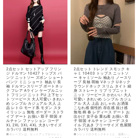
2点セット セットアップ フリン
2点セット トレンド スモック キ
ジ ドルマン 10427 トップス パ
ャミ 10403 トップス ニットソ
ンツ ニットソー ズボン ショート
ー キャミソール 袖あり ノースリ
パンツ ミニ ショート 袖あり 長
ーブ 長袖 萌袖 Vネック Uネック
袖 ドルマンスリーブ ボートネッ
ラウンドネック スリム タイト 細
ク フレア Aライン ケーブルニッ
身 ストレート リブ リブニット
ト フリンジ ニット PU 上下セッ
ニット ツーピース かわいい 大人
ト ツーピース 大人可愛い きれい
可愛い きれいめ シンプル カジュ
め シンプル カジュアル 大人 上
アル 大人 上品 おしゃれ お洒落
品 レトロ モード系 モダン スタ
こなれ感 個性的 存在感 抜け感
イリッシュ 無地 ボーダー ストラ
無地 柄 春 レディース デート お
イプ デート お揃い 双子 韓国 オ
出かけ 女子会 重ね着 お揃い 双
ルチャン ファッション コーデ
子 韓国 オルチャン コーデ スタ
XL 2XL 3XL 4XL 大きいサイズ
イル 穴あき フリーサイズ 色展開
カラバリ 送料無料
カラバリ 送料無料
■今シーズンは、セットアップがトレンド。しっかりと組み合わせられた2点セットは、スタイリングに迷ったときの強い味方です。このセットアップは、トップスとパンツの組み合わせで、トレンドのフリンジとドルマンスリーブがポイント。Aラインのフレアシルエットで、ストレスフリーな着心地を実現しました。どの色を選んでも、エレガントで軽快な印象を与えます。 ■素材は、ストレッチのきくニット素材とPUの上下セット。ニット素材は肌触りがよく、暖かさも兼ね備え、PUはシャープでクールな印象を与えます。どちらも肌なじみがよく、長時間の着用でもストレスフリー。モダンでスタイリッシュな印象で、どんなシーンにも対応します。 このセットアップは、大胆なデザインでアイキャッチになる一方、シンプルなものもあるため、幅広いコーディネートが可能です。きれいめカジュアルからレトロな雰囲気まで、多様なスタイルを楽しんでいただけます。 【カラー】 ブラック,ホワイト,レッド 【サイズ】 XL 着丈 : 67cm バスト : 110cm 袖丈 : 56cm 肩幅 : 51cm 2XL 着丈 : 69cm バスト : 114cm 袖丈 : 56cm 肩幅 : 52cm 3XL 着丈 : 71cm バスト : 118cm 袖丈 : 58cm 肩幅 : 53cm 4XL 着丈 : 73cm バスト : 122cm 袖丈 : 58cm 肩幅 : 54cm ※1~3cmの誤差がある場合がございます。 ※※※ご購入前に以下を必ずお読みください※※※ この度は数ある中から当ショップを訪問していただきありがとうございます。 【 wintmomo 】は流行をいち早く取り入れたファッションをお値打ち価格で提供するお店です！ 毎日楽しく着ることのできるお洋服を取りそろえています。 気持ちの良い取引・商品に満足して頂きたいため、誠にご面倒をおかけしますが、以下の注意点をご覧くださいますよう、お願いいたします。 【商品・送料について】 ・お手持ちのパソコン・スマートフォン・携帯の画面により商品のお色に若干の差がございます。 ・サイズは買い付け先の生産表記です。測り方により1-3cmほど誤差がある場合がございます。 ・北海道、沖縄、離島は送料プラス2500円頂戴しております。 【納期について】 ・お取り寄せ商品のため、2-3週間程お時間頂いております。 更にお時間かかる場合もございますので、余裕をもってご注文いただきますようお願いします。 在庫切れ、生産中止の商品につきましてはキャンセルさせていただく場合がございます。 何卒ご了承くださいませ。 【返品について】 ・ご注文後のキャンセル・内容変更はお受けできません。 ・品到着後に関して、サイズ変更、カラーやイメージが違う、実寸が違う等を気にされる方のクレーム、返品、交換は一切お受けしておりません。(破れ等の初期不良は除きます) 【ご連絡について】 ・ショップご利用時にあたりご案内やお取り寄せ状況をメールにてさせていただいております。 （
■トレンドのスモックキャミと、肌寒い時期にぴったりなニットソーをセットにしたアイテムです。袖ありもノースリーブも、長袖も萌袖もVネックも、Uネックもラウンドネックも、スリムからタイト、細身からストレート、リブからリのビデザインまで、どんなスタイルも叶えてくれます。 【カラー】 ブラック,ブラウン,アプリコット,グレー 【サイズ】 ワンサイズ キャミ丈 : 42cm バスト : 64cm トップス丈 : 36cm バスト : 90cm 袖丈 : 62cm ※1~3cmの誤差がある場合がございます。 ※※※ご購入前に以下を必ずお読みください※※※ この度は数ある中から当ショップを訪問していただきありがとうございます。 【 wintmomo 】は流行をいち早く取り入れたファッションをお値打ち価格で提供するお店です！ 毎日楽しく着ることのできるお洋服を取りそろえています。 気持ちの良い取引・商品に満足して頂きたいため、誠にご面倒をおかけしますが、以下の注意点をご覧くださいますよう、お願いいたします。 【商品・送料について】 ・お手持ちのパソコン・スマートフォン・携帯の画面により商品のお色に若干の差がございます。 ・サイズは買い付け先の生産表記です。測り方により1-3cmほど誤差がある場合がございます。 ・北海道、沖縄、離島は送料プラス2500円頂戴しております。 【納期について】 ・お取り寄せ商品のため、2-3週間程お時間頂いております。 更にお時間かかる場合もございますので、余裕をもってご注文いただきますようお願いします。 在庫切れ、生産中止の商品につきましてはキャンセルさせていただく場合がございます。 何卒ご了承くださいませ。 【返品について】 ・ご注文後のキャンセル・内容変更はお受けできません。 ・品到着後に関して、サイズ変更、カラーやイメージが違う、実寸が違う等を気にされる方のクレーム、返品、交換は一切お受けしておりません。(破れ等の初期不良は除きます) 【ご連絡について】 ・ショップご利用時にあたりご案内やお取り寄せ状況をメールにてさせていただいております。 （