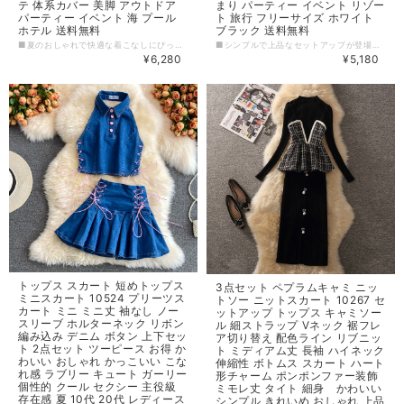
テ 体系カバー 美脚 アウトドア
まり パーティー イベント リゾー
パーティー イベント 海 プール
ト 旅行 フリーサイズ ホワイト
ホテル 送料無料
ブラック 送料無料
■夏のおしゃれで快適な着こなしにぴったりな短めトップスとショートパンツのセットアップです。ノースリーブのキャミソールとボタン付きの短めトップス、そしてハイウエストのデニムショートパンツで構成されたこのセットは、トレンド感のあるおしゃれなデザインで、カジュアルからラフなスポーティー、そしてキュートでラブリーなスタイリングまで幅広く対応可能です。 ■かっこいい雰囲気を演出する上下セットは、1つ持っているだけでコーディネートが決まります。キレイめに合わせるのはもちろん、カジュアルにざっくり合わせるのも最高におしゃれです。存在感のあるデザインで、周りと差をつけて個性を主張してください。素材にもこだわり、美脚を演出するデニムも上質なものだけをセレクトしました。 【カラー】 ブルー 【サイズ】 S 着丈38（肩ヒモ含む） バスト82 パンツ丈36 ウエスト66 M 着丈39（肩ひも含む） バスト86 パンツ丈37 ウエスト70 L 着丈40（肩ヒモ含む） バスト90 パンツ丈38 ウエスト74 ※1~3cmの誤差がある場合がございます。 ※※※ご購入前に以下を必ずお読みください※※※ この度は数ある中から当ショップを訪問していただきありがとうございます。 【 wintmomo 】は流行をいち早く取り入れたファッションをお値打ち価格で提供するお店です！ 毎日楽しく着ることのできるお洋服を取りそろえています。 気持ちの良い取引・商品に満足して頂きたいため、誠にご面倒をおかけしますが、以下の注意点をご覧くださいますよう、お願いいたします。 【商品・送料について】 ・お手持ちのパソコン・スマートフォン・携帯の画面により商品のお色に若干の差がございます。 ・サイズは買い付け先の生産表記です。測り方により1-3cmほど誤差がある場合がございます。 ・北海道、沖縄、離島は送料プラス2500円頂戴しております。 【納期について】 ・お取り寄せ商品のため、2-3週間程お時間頂いております。 更にお時間かかる場合もございますので、余裕をもってご注文いただきますようお願いします。 在庫切れ、生産中止の商品につきましてはキャンセルさせていただく場合がございます。 何卒ご了承くださいませ。 【返品について】 ・ご注文後のキャンセル・内容変更はお受けできません。 ・品到着後に関して、サイズ変更、カラーやイメージが違う、実寸が違う等を気にされる方のクレーム、返品、交換は一切お受けしておりません。(破れ等の初期不良は除きます) 【ご連絡について】 ・ショップご利用時にあたりご案内やお取り寄せ状況をメールにてさせていただいております。 （
■シンプルで上品なセットアップが登場しました！ 長袖のトップスとタイトなスカートがセットになった、大人可愛い上下2点セットです。膝丈のスカートは美脚効果抜群！スタイルアップも叶えてくれます。さらに、サイドスリットからちらりと覗く美脚も魅力です。トップスは短めのデザインで、リボンがアクセントに。裾にはスリットが入っているので、スカートとのレイヤードスタイルもお楽しみいただけます。リゾートや旅行、お出かけなど、様々なシーンで活躍してくれます。フリーサイズで着やすく、お得な2点セットでお買い得感も◎おしゃれ女子なら誰もが憧れる、キュートでスタイリッシュなセットアップをぜひ手に取ってみてください。 【カラー】 ブラック、ホワイト 【サイズ】 フリーサイズ 着丈：38cm バスト：78-86cm 袖丈：48cm ※※※ご購入前に以下を必ずお読みください※※※ この度は数ある中から当ショップを訪問していただきありがとうございます。 【 wintmomo 】は流行をいち早く取り入れたファッションをお値打ち価格で提供するお店です！ 毎日楽しく着ることのできるお洋服を取りそろえています。 気持ちの良い取引・商品に満足して頂きたいため、誠にご面倒をおかけしますが、以下の注意点をご覧くださいますよう、お願いいたします。 【商品・送料について】 ・お手持ちのパソコン・スマートフォン・携帯の画面により商品のお色に若干の差がございます。 ・サイズは買い付け先の生産表記です。測り方により1-3cmほど誤差がある場合がございます。 ・北海道、沖縄、離島は送料プラス2500円頂戴しております。 【納期について】 ・お取り寄せ商品のため、2-3週間程お時間頂いております。 更にお時間かかる場合もございますので、余裕をもってご注文いただきますようお願いします。 在庫切れ、生産中止の商品につきましてはキャンセルさせていただく場合がございます。 何卒ご了承くださいませ。 【返品について】 ・ご注文後のキャンセル・内容変更はお受けできません。 ・品到着後に関して、サイズ変更、カラーやイメージが違う、実寸が違う等を気にされる方のクレーム、返品、交換は一切お受けしておりません。(破れ等の初期不良は除きます) 【ご連絡について】 ・ショップご利用時にあたりご案内やお取り寄せ状況をメールにてさせていただいております。 （
¥6,280
¥5,180
トップス スカート 短めトップス
3点セット ペプラムキャミ ニッ
ミニスカート 10524 プリーツス
トソー ニットスカート 10267 セ
カート ミニ ミニ丈 袖なし ノー
ットアップ トップス キャミソー
スリーブ ホルターネック リボン
ル 細ストラップ Vネック 裾フレ
編み込み デニム ボタン 上下セッ
ア切り替え 配色ライン リブニッ
ト 2点セット ツーピース お得 か
ト ミディアム丈 長袖 ハイネック
わいい おしゃれ かっこいい こな
伸縮性 ボトムス スカート ハート
れ感 ラブリー キュート ガーリー
形チャーム ポンポンファー装飾
個性的 クール セクシー 主役級
ミモレ丈 タイト 細身 かわいい
存在感 夏 10代 20代 レディース
シンプル きれいめ おしゃれ 上品