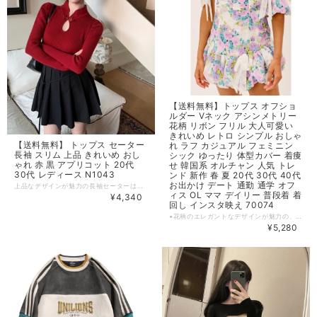
【送料無料】トップス オフショ
ルダー Vネック アシンメトリー
花柄 リボン フリル 大人可愛い
きれいめ レトロ シンプル おしゃ
【送料無料】 トップス セーター
れ ラフ カジュアル フェミニン
長袖 スリム 上品 きれいめ おし
シック ゆったり 体型カバー 着痩
ゃれ 赤 黒 アプリコット 20代
せ 韓国系 オルチャン 人気 トレ
30代 レディース N1043
ンド 新作 春 夏 20代 30代 40代
お出かけ デート 通勤 通学 オフ
上品なデザインが魅力の長袖セーターは、スリムなシルエットで女性らしさを引き立てます。きれいめスタイルからカジュアルまでおしゃれに着こなせます。 20代から30代のレディースにぴったりの一着です。 【カラー】 赤,黒,アプリコット 【サイズ】 ワンサイズ 着丈 : 55cm バスト : 66-108cm 袖丈 : 59cm ※1~3cmの誤差がある場合がございます。 ※※※ご購入前に以下を必ずお読みください※※※ この度は数ある中から当ショップを訪問していただきありがとうございます。 【 wihtmomo 】は流行をいち早く取り入れたファッションをお値打ち価格で提供するお店です！ 毎日楽しく着ることのできるお洋服を取りそろえています。 気持ちの良い取引・商品に満足して頂きたいため、誠にご面倒をおかけしますが、以下の注意点をご覧くださいますよう、お願いいたします。 【商品・送料について】 ・お手持ちのパソコン・スマートフォン・携帯の画面により商品のお色に若干の差がございます。 ・サイズは買い付け先の生産表記です。測り方により1-3cmほど誤差がある場合がございます。 ・北海道、沖縄、離島は送料プラス2500円頂戴しております。 【納期について】 ・お取り寄せ商品のため、2-3週間程お時間頂いております。 更にお時間かかる場合もございますので、余裕をもってご注文いただきますようお願いします。 在庫切れ、生産中止の商品につきましてはキャンセルさせていただく場合がございます。 何卒ご了承くださいませ。 【返品について】 ・ご注文後のキャンセル・内容変更はお受けできません。 ・品到着後に関して、サイズ変更、カラーやイメージが違う、実寸が違う等を気にされる方のクレーム、返品、交換は一切お受けしておりません。(破れ等の初期不良は除きます) 【ご連絡について】 ・ショップご利用時にあたりご案内やお取り寄せ状況をメールにてさせていただいております。 （
ィス OL ママ デイリー 普段着 着
¥4,340
回し インスタ映え 70074
▪花柄のエレガントなデザインが魅力の、Vネックオフショルダートップス。大人可愛い雰囲気を演出してくれるアシンメトリーなシルエットで、おしゃれな着こなしを叶えます。フリルやリボン、デザインが女性らしいスタイルを引き立て、周りと差をつけたい方におすすめです。 ▪きれいめからカジュアル、フェミニンからシックまで、多彩なスタイリングが楽しめるトップスです。 【カラー】 写真の色 【サイズ】 S バスト : 82cm 袖丈 : 29cm ウエスト:66㎝ 着丈 : 73cm M バスト : 86cm 袖丈 : 30cm ウエスト:70㎝ 着丈 : 74cm L バスト : 90cm 袖丈 : 31cm ウエスト:74㎝ 着丈 : 75cm ※1~3cmの誤差がある場合がございます。 ※※※ご購入前に以下を必ずお読みください※※※ この度は数ある中から当ショップを訪問していただきありがとうございます。 【 wintmomo 】は流行をいち早く取り入れたファッションをお値打ち価格で提供するお店です！ 毎日楽しく着ることのできるお洋服を取りそろえています。 気持ちの良い取引・商品に満足して頂きたいため、誠にご面倒をおかけしますが、以下の注意点をご覧くださいますよう、お願いいたします。 【商品・送料について】 ・お手持ちのパソコン・スマートフォン・携帯の画面により商品のお色に若干の差がございます。 ・サイズは買い付け先の生産表記です。測り方により1-3cmほど誤差がある場合がございます。 ・北海道、沖縄、離島は送料プラス2500円頂戴しております。 【納期について】 ・お取り寄せ商品のため、2-3週間程お時間頂いております。 更にお時間かかる場合もございますので、余裕をもってご注文いただきますようお願いします。 在庫切れ、生産中止の商品につきましてはキャンセルさせていただく場合がございます。 何卒ご了承くださいませ。 【返品について】 ・ご注文後のキャンセル・内容変更はお受けできません。 ・品到着後に関して、サイズ変更、カラーやイメージが違う、実寸が違う等を気にされる方のクレーム、返品、交換は一切お受けしておりません。(破れ等の初期不良は除きます) 【ご連絡について】 ・ショップご利用時にあたりご案内やお取り寄せ状況をメールにてさせていただいております。 （
¥5,280