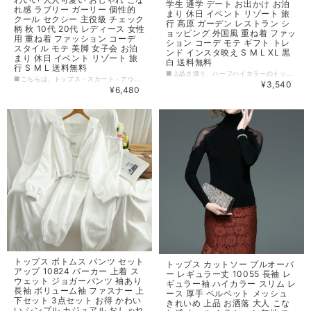
学生 通学 デート お出かけ お泊
れ感 ラブリー ガーリー 個性的
まり 休日 イベント リゾート 旅
クール セクシー 主役級 チェック
行 高原 ガーデン レストラン シ
柄 秋 10代 20代 レディース 女性
ョッピング 外国風 重ね着 ファッ
用 重ね着 ファッション コーデ
ション コーデ モテ ギフト トレ
スタイル モテ 美脚 女子会 お泊
ンド インスタ映え S M L XL 黒
まり 休日 イベント リゾート 旅
白 送料無料
行 S M L 送料無料
■上品さ漂う、ハーフハイカラーのトップスです。程よくタイトなシルエットと、レースアップデザインのニットレースから、大人っぽくこなれ感のある印象を与えます。無駄のないスッキリとしたデザインで、きっちりと仕上がったコーディネイトにも、カジュアルなスタイリングにも合わせやすいです。 ■洗練された表情を放ち、特別な場面での着こなしはもちろん、普段のコーディネイトでも着回しの効く万能アイテムです。体型を拾わず程よく体に沿ったシルエットも魅力です。 [カラー] ホワイト,ブラック [サイズ] バスト: 48kg-72kg 肩幅: 36cm 着丈: 55cm 袖丈: 60cm ※※※ご購入前に以下を必ずお読みください※※※ この度は数ある中から当ショップを訪問していただきありがとうございます。 【 wintmomo 】は流行をいち早く取り入れたファッションをお値打ち価格で提供するお店です！ 毎日楽しく着ることのできるお洋服を取りそろえています。 気持ちの良い取引・商品に満足して頂きたいため、誠にご面倒をおかけしますが、以下の注意点をご覧くださいますよう、お願いいたします。 【商品・送料について】 ・お手持ちのパソコン・スマートフォン・携帯の画面により商品のお色に若干の差がございます。 ・サイズは買い付け先の生産表記です。測り方により1-3cmほど誤差がある場合がございます。 ・北海道、沖縄、離島は送料プラス2500円頂戴しております。 【納期について】 ・お取り寄せ商品のため、2-3週間程お時間頂いております。 更にお時間かかる場合もございますので、余裕をもってご注文いただきますようお願いします。 在庫切れ、生産中止の商品につきましてはキャンセルさせていただく場合がございます。 何卒ご了承くださいませ。 【返品について】 ・ご注文後のキャンセル・内容変更はお受けできません。 ・品到着後に関して、サイズ変更、カラーやイメージが違う、実寸が違う等を気にされる方のクレーム、返品、交換は一切お受けしておりません。(破れ等の初期不良は除きます) 【ご連絡について】 ・ショップご利用時にあたりご案内やお取り寄せ状況をメールにてさせていただいております。 （
■こちらは、トップス・スカート・アウターの3点セットが入ったお得なアイテムです！トレンド感あるチェック柄で、秋らしいコーディネートが簡単に手に入ります。中でも、上品な印象のキャミソールには、レースアップデザインが入っており、フェミニンで可愛らしい雰囲気を演出してくれます。アウターとしても活躍するカーディガンも、スキッパーシャツのような衿付きデザインがワンポイント。ミニスカートに長袖のニットを合わせればこなれ感のあるスタイルに仕上がります。ハイウエストのデザインが美脚見え効果を発揮してくれるので、女性らしさを引き立ててくれます。S、M、L、XLの4サイズ展開で、どなたにもピッタリのサイズが見つかります。送料無料で配送いたしますので、ぜひこの機会にお買い求めくださいませ！ 【カラー】 カーキ、ピンク 【サイズ】 S 着丈：69cm（カーディガン）・39cm（トップス） 袖丈：55cm スカート丈：55cm ウエスト：60cm M 着丈：70cm（カーディガン）・40cm（トップス） 袖丈：56cm スカート丈：56cm ウエスト：63cm L 着丈：71cm（カーディガン）・41cm（トップス） 袖丈：57cm スカート丈：57cm ウエスト：66cm XL 着丈：72cm（カーディガン）・42cm（トップス） 袖丈：58cm スカート丈：58cm ウエスト：69cm ※1~3cmの誤差がある場合がございます。 ※※※ご購入前に以下を必ずお読みください※※※ この度は数ある中から当ショップを訪問していただきありがとうございます。 【 wintmomo 】は流行をいち早く取り入れたファッションをお値打ち価格で提供するお店です！ 毎日楽しく着ることのできるお洋服を取りそろえています。 気持ちの良い取引・商品に満足して頂きたいため、誠にご面倒をおかけしますが、以下の注意点をご覧くださいますよう、お願いいたします。 【商品・送料について】 ・お手持ちのパソコン・スマートフォン・携帯の画面により商品のお色に若干の差がございます。 ・サイズは買い付け先の生産表記です。測り方により1-3cmほど誤差がある場合がございます。 ・北海道、沖縄、離島は送料プラス2500円頂戴しております。 【納期について】 ・お取り寄せ商品のため、2-3週間程お時間頂いております。 更にお時間かかる場合もございますので、余裕をもってご注文いただきますようお願いします。 在庫切れ、生産中止の商品につきましてはキャンセルさせていただく場合がございます。 何卒ご了承くださいませ。 【返品について】 ・ご注文後のキャンセル・内容変更はお受けできません。 ・品到着後に関して、サイズ変更、カラーやイメージが違う、実寸が違う等を気にされる方のクレーム、返品、交換は一切お受けしておりません。(破れ等の初期不良は除きます) 【ご連絡について】 ・ショップご利用時にあたりご案内やお取り寄せ状況をメールにてさせていただいております。 （
¥3,540
¥6,480
トップス ボトムス パンツ セット
トップス カットソー プルオーバ
アップ 10824 パーカー 上着 ス
ー レギュラー丈 10055 長袖 レ
ウェット ジョガーパンツ 袖あり
ギュラー袖 ハイカラー スリム レ
長袖 ボリューム袖 ファスナー 上
ース 厚手 ベルベット メッシュ
下セット 3点セット お得 かわい
きれいめ 上品 お洒落 大人 こな
い シンプル カジュアル おしゃれ