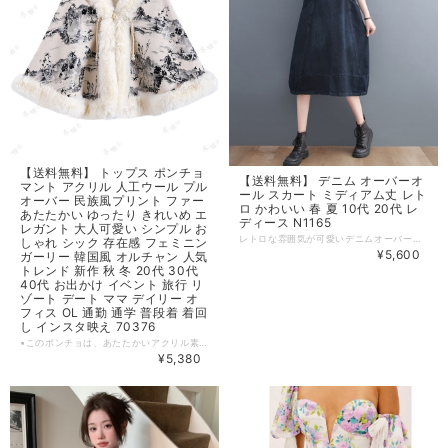
【送料無料】 トップス ポンチョ
【送料無料】 デニム オーバーオ
マント アクリル 人工ウール プル
ール スカート ミディアム丈 レト
オーバー 民族風プリント ファー
ロ かわいい 春 夏 10代 20代 レ
あたたかい ゆったり きれいめ エ
ディース N1165
レガント 大人可愛い シンプル お
レトロな雰囲気が可愛いデニムオーバーオールスカート 動きやすいミディアム丈で、デイリーにもお出かけにもぴったり。 10代・20代の大人可愛いスタイルが叶います。 【カラー】 ダークブルー 【サイズ】 M バスト : 110cm 着丈 : 103cm L バスト : 114cm 着丈 : 104cm XL バスト : 116cm 着丈 : 105cm 2XL バスト : 120cm 着丈 : 106cm ※1~3cmの誤差がある場合がございます。 ※※※ご購入前に以下を必ずお読みください※※※ この度は数ある中から当ショップを訪問していただきありがとうございます。 【 wihtmomo 】は流行をいち早く取り入れたファッションをお値打ち価格で提供するお店です！ 毎日楽しく着ることのできるお洋服を取りそろえています。 気持ちの良い取引・商品に満足して頂きたいため、誠にご面倒をおかけしますが、以下の注意点をご覧くださいますよう、お願いいたします。 【商品・送料について】 ・お手持ちのパソコン・スマートフォン・携帯の画面により商品のお色に若干の差がございます。 ・サイズは買い付け先の生産表記です。測り方により1-3cmほど誤差がある場合がございます。 ・北海道、沖縄、離島は送料プラス2500円頂戴しております。 【納期について】 ・お取り寄せ商品のため、2-3週間程お時間頂いております。 更にお時間かかる場合もございますので、余裕をもってご注文いただきますようお願いします。 在庫切れ、生産中止の商品につきましてはキャンセルさせていただく場合がございます。 何卒ご了承くださいませ。 【返品について】 ・ご注文後のキャンセル・内容変更はお受けできません。 ・品到着後に関して、サイズ変更、カラーやイメージが違う、実寸が違う等を気にされる方のクレーム、返品、交換は一切お受けしておりません。(破れ等の初期不良は除きます) 【ご連絡について】 ・ショップご利用時にあたりご案内やお取り寄せ状況をメールにてさせていただいております。 （
しゃれ シック 存在感 フェミニン
¥5,600
ガーリー 韓国風 オルチャン 人気
トレンド 新作 秋 冬 20代 30代
40代 お出かけ イベント 旅行 リ
ゾート デート ママ デイリー オ
フィス OL 通勤 通学 普段着 着回
し インスタ映え 70376
▪このポンチョは、あたたかいアクリル素材を使用し、民族風プリントが特徴的です。シンプルでありながら、おしゃれでエレガントな印象を与え、大人可愛いスタイルを引き立てます！ ▪ゆったりとしたシルエットは、デイリーから特別なお出かけまで幅広く活躍し、インスタ映えもする、存在感ある着こなしを実現します。 【カラー】 グレー・オレンジ 【サイズ】 F 着丈：60cm バスト：180cm ※1~3cmの誤差がある場合がございます。 ※※※ご購入前に以下を必ずお読みください※※※ この度は数ある中から当ショップを訪問していただきありがとうございます。 【 wintmomo 】は流行をいち早く取り入れたファッションをお値打ち価格で提供するお店です！ 毎日楽しく着ることのできるお洋服を取りそろえています。 気持ちの良い取引・商品に満足して頂きたいため、誠にご面倒をおかけしますが、以下の注意点をご覧くださいますよう、お願いいたします。 【商品・送料について】 ・お手持ちのパソコン・スマートフォン・携帯の画面により商品のお色に若干の差がございます。 ・サイズは買い付け先の生産表記です。測り方により1-3cmほど誤差がある場合がございます。 ・北海道、沖縄、離島は送料プラス2500円頂戴しております。 【納期について】 ・お取り寄せ商品のため、2-3週間程お時間頂いております。 更にお時間かかる場合もございますので、余裕をもってご注文いただきますようお願いします。 在庫切れ、生産中止の商品につきましてはキャンセルさせていただく場合がございます。 何卒ご了承くださいませ。 【返品について】 ・ご注文後のキャンセル・内容変更はお受けできません。 ・品到着後に関して、サイズ変更、カラーやイメージが違う、実寸が違う等を気にされる方のクレーム、返品、交換は一切お受けしておりません。(破れ等の初期不良は除きます) 【ご連絡について】 ・ショップご利用時にあたりご案内やお取り寄せ状況をメールにてさせていただいております。 （
¥5,380