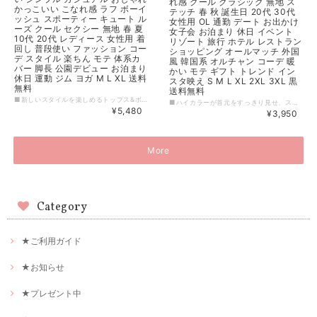
れ感 クール クラシック 無地 ス
かっこいい こなれ感 ラフ ボーイ
テッチ 春 秋 誕生日 20代 30代
ッシュ スポーティー キュート ル
女性用 OL 通勤 デート お出かけ
ーズ クール セクシー 無地 春 夏
女子会 お泊まり 休日 イベント
10代 20代 レディース 女性用 着
リゾート 旅行 ホテル レストラン
回し 普段使い ファッション コー
ショッピング オールマッチ 外国
デ スタイル 楽ちん モテ 体系カ
風 韓国系 オルチャン コーデ 暖
バー 脚長 公園デビュー お泊まり
かい モテ ギフト トレンド イン
休日 運動 ジム ヨガ M L XL 送料
スタ映え S M L XL 2XL 3XL 黒
無料
送料無料
■新しいスタイルを楽しめるトップス&ボトムスのセットアップ。パーカー、スウェット、ジョガーパンツの3点セットで、おしゃれで楽ちんなコーディネートが手軽に叶います。無地のシンプルなデザインで、カジュアルからスポーティーまで様々なスタイルにマッチします。ボリューム袖のパーカーは今季トレンドのアイテムで、フード付きで顔まわりもカバーしてくれます。身体のラインを締め付けないルーズなシルエットで、体系をカバーしたい方にもおすすめです。着回し力も抜群。あなただけの一枚に、是非お迎えください。 【カラー】 ホワイト、ブラック、グレー 【サイズ】 M パーカー 着丈：48cm バスト：126cm 肩幅：62cm 袖丈：45cm ボトムス 裾丈：90cm ウエスト：56cm 太もも：60cm ヒップ：100cm L パーカー 着丈：50cm バスト：130cm 肩幅：63cm 袖丈：46cm ボトムス 裾丈：92cm ウエスト：58cm 太もも：62cm ヒップ：104cm XL パーカー 着丈：52cm バスト：134cm 肩幅：64cm 袖丈：47cm ボトムス 裾丈：94cm ウエスト：60cm 太もも：64cm ヒップ：108cm ※1~3cmの誤差がある場合がございます。 ※※※ご購入前に以下を必ずお読みください※※※ この度は数ある中から当ショップを訪問していただきありがとうございます。 【 wintmomo 】は流行をいち早く取り入れたファッションをお値打ち価格で提供するお店です！ 毎日楽しく着ることのできるお洋服を取りそろえています。 気持ちの良い取引・商品に満足して頂きたいため、誠にご面倒をおかけしますが、以下の注意点をご覧くださいますよう、お願いいたします。 【商品・送料について】 ・お手持ちのパソコン・スマートフォン・携帯の画面により商品のお色に若干の差がございます。 ・サイズは買い付け先の生産表記です。測り方により1-3cmほど誤差がある場合がございます。 ・北海道、沖縄、離島は送料プラス2500円頂戴しております。 【納期について】 ・お取り寄せ商品のため、2-3週間程お時間頂いております。 更にお時間かかる場合もございますので、余裕をもってご注文いただきますようお願いします。 在庫切れ、生産中止の商品につきましてはキャンセルさせていただく場合がございます。 何卒ご了承くださいませ。 【返品について】 ・ご注文後のキャンセル・内容変更はお受けできません。 ・品到着後に関して、サイズ変更、カラーやイメージが違う、実寸が違う等を気にされる方のクレーム、返品、交換は一切お受けしておりません。(破れ等の初期不良は除きます) 【ご連絡について】 ・ショップご利用時にあたりご案内やお取り寄せ状況をメールにてさせていただいております。 （
■ハイカラーが首元をすっきり見せ、スリムなシルエットが美脚効果も。素材には厚手のベルベットとメッシュを採用。きれいめにもカジュアルにも合わせやすく、大人の女性にぴったりです。誕生日やイベントのプレゼントにも最適！ ■国内外問わず、トレンドを追い求めるお洒落さんにはぜひオススメです。送料無料とお買い得さが魅力の一つですが、在庫限りの商品もあるので、お早目にお求めください。 [カラー] ブラック [サイズ] S M 肩幅: 34cm バスト: 84cm 袖丈: 55cm 袖口: 18cm 着丈: 57cm L 肩幅: 35cm バスト: 88cm 袖丈: 55.5cm 袖口: 19cm 着丈: 58cm XL 肩幅: 36cm バスト: 92cm 袖丈: 56cm 袖口: 20cm 着丈: 59cm 2XL 肩幅: 37cm バスト: 96cm 袖丈: 56.5cm 袖口: 21cm 着丈: 60cm 3XL 肩幅: 38cm バスト: 100cm 袖丈: 57cm 袖口: 22cm 着丈: 61cm ※1~3cmの誤差がある場合がございます。 ※※※ご購入前に以下を必ずお読みください※※※ この度は数ある中から当ショップを訪問していただきありがとうございます。 【 wintmomo 】は流行をいち早く取り入れたファッションをお値打ち価格で提供するお店です！ 毎日楽しく着ることのできるお洋服を取りそろえています。 気持ちの良い取引・商品に満足して頂きたいため、誠にご面倒をおかけしますが、以下の注意点をご覧くださいますよう、お願いいたします。 【商品・送料について】 ・お手持ちのパソコン・スマートフォン・携帯の画面により商品のお色に若干の差がございます。 ・サイズは買い付け先の生産表記です。測り方により1-3cmほど誤差がある場合がございます。 ・北海道、沖縄、離島は送料プラス2500円頂戴しております。 【納期について】 ・お取り寄せ商品のため、2-3週間程お時間頂いております。 更にお時間かかる場合もございますので、余裕をもってご注文いただきますようお願いします。 在庫切れ、生産中止の商品につきましてはキャンセルさせていただく場合がございます。 何卒ご了承くださいませ。 【返品について】 ・ご注文後のキャンセル・内容変更はお受けできません。 ・品到着後に関して、サイズ変更、カラーやイメージが違う、実寸が違う等を気にされる方のクレーム、返品、交換は一切お受けしておりません。(破れ等の初期不良は除きます) 【ご連絡について】 ・ショップご利用時にあたりご案内やお取り寄せ状況をメールにてさせていただいております。 （
¥5,480
¥3,950
More
Category
★ご利用ガイド
★お知らせ
★プレゼント中