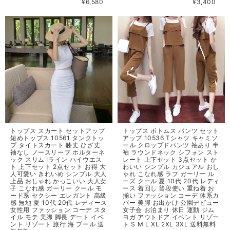
¥6,580
¥3,400
トップス スカート セットアップ
トップス ボトムス パンツ セット
短めトップス 10561 タンクトッ
アップ 10536 Tシャツ キャミソ
プ タイトスカート 膝丈 ひざ丈
ール クロップドパンツ 袖あり 半
袖なし ノースリーブ ホルターネ
袖 ラウンドネック シフォン スト
ック スリム Iライン ハイウエス
レート 上下セット 3点セット か
ト 上下セット 2点セット お得 大
わいい シンプル カジュアル おし
人可愛い きれいめ シンプル 大人
ゃれ こなれ感 ラフ ガーリー ル
上品 おしゃれ かっこいい 大人女
ーズ クール 夏 10代 20代 レディ
子 こなれ感 ガーリー クール モ
ース 着回し 普段使い 重ね着 お
ード系 セクシー エレガント 高級
揃い ファッション コーデ 体系カ
感 無地 夏 10代 20代 レディース
バー 美脚 お出かけ 公園デビュー
女性用 ファッション コーデ スタ
女子会 お泊まり 休日 運動 ジム
イル モテ 美脚 脚長 デート イベ
ヨガ アウトドア イベント リゾー
ント リゾート 旅行 海 プール 送
ト S M L XL 2XL 3XL 送料無料