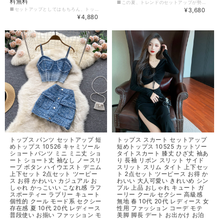
料無料
■この夏、トレンドのセットアップが勢ぞろい。さわやかな色合いとシンプルなデザインでありながら、個性的なアイテムが揃った3点セットです。クロップドパンツは股上の浅さとすとんと落ちるストレートシルエットが魅力。腰回りを美しく魅せてくれます。 【カラー】 ブラック、ライトブラウン、ライトグリーン 【サイズ:cm】Ｔシャツ S着丈46バスト100袖丈15 M着丈47バスト104袖丈16 L着丈48バスト108袖丈71 XL着丈49バスト112袖丈18 2XL着丈50バスト116袖丈19 【サイズ:cm】キャミソール S着丈36バスト88 M着丈37バスト92 L着丈38バスト96 XL着丈39バスト100 2XL着丈40バスト104 【サイズ:cm】パンツ S:パンツ丈：75 ウエスト： ヒップ：90 M:パンツ丈：76 ウエスト： ヒップ：94 L:パンツ丈：77ウエスト：ヒップ：98 XL:パンツ丈：78 ウエスト：ヒップ：102 2XL:パンツ丈：79 ウエスト：ヒップ：106 ※1~3cmの誤差がある場合がございます。 ※※※ご購入前に以下を必ずお読みください※※※ この度は数ある中から当ショップを訪問していただきありがとうございます。 【 wintmomo 】は流行をいち早く取り入れたファッションをお値打ち価格で提供するお店です！ 毎日楽しく着ることのできるお洋服を取りそろえています。 気持ちの良い取引・商品に満足して頂きたいため、誠にご面倒をおかけしますが、以下の注意点をご覧くださいますよう、お願いいたします。 【商品・送料について】 ・お手持ちのパソコン・スマートフォン・携帯の画面により商品のお色に若干の差がございます。 ・サイズは買い付け先の生産表記です。測り方により1-3cmほど誤差がある場合がございます。 ・北海道、沖縄、離島は送料プラス2500円頂戴しております。 【納期について】 ・お取り寄せ商品のため、2-3週間程お時間頂いております。 更にお時間かかる場合もございますので、余裕をもってご注文いただきますようお願いします。 在庫切れ、生産中止の商品につきましてはキャンセルさせていただく場合がございます。 何卒ご了承くださいませ。 【返品について】 ・ご注文後のキャンセル・内容変更はお受けできません。 ・品到着後に関して、サイズ変更、カラーやイメージが違う、実寸が違う等を気にされる方のクレーム、返品、交換は一切お受けしておりません。(破れ等の初期不良は除きます) 【ご連絡について】 ・ショップご利用時にあたりご案内やお取り寄せ状況をメールにてさせていただいております。 （
■セットアップとしてはもちろん、トップスとスカートを別々にコーディネートするのもおすすめです。短めのトップスは、ハイウェストタイプのタイトスカートやワイドパンツと相性抜群。膝丈のスカートは、美脚効果も抜群で、女性らしいシルエットを演出してくれます。ノースリーブやホルターネックなど、デザインにもこだわり、シンプルながらも高級感があります。上品なコーディネートからクールでこなれ感のあるコーディネートまで、様々なスタイルに合わせておしゃれに着こなせます。 【カラー】 ホワイト、ブラック 【サイズ】 S 着丈：36cm バスト：82cm ウエスト：62cm スカート丈：78cm M 着丈：37cm バスト：86cm ウエスト：66cm スカート丈：79cm L 着丈：38cm バスト：90cm ウエスト：70cm スカート丈：80cm ※1~3cmの誤差がある場合がございます。 ※※※ご購入前に以下を必ずお読みください※※※ この度は数ある中から当ショップを訪問していただきありがとうございます。 【 wintmomo 】は流行をいち早く取り入れたファッションをお値打ち価格で提供するお店です！ 毎日楽しく着ることのできるお洋服を取りそろえています。 気持ちの良い取引・商品に満足して頂きたいため、誠にご面倒をおかけしますが、以下の注意点をご覧くださいますよう、お願いいたします。 【商品・送料について】 ・お手持ちのパソコン・スマートフォン・携帯の画面により商品のお色に若干の差がございます。 ・サイズは買い付け先の生産表記です。測り方により1-3cmほど誤差がある場合がございます。 ・北海道、沖縄、離島は送料プラス2500円頂戴しております。 【納期について】 ・お取り寄せ商品のため、2-3週間程お時間頂いております。 更にお時間かかる場合もございますので、余裕をもってご注文いただきますようお願いします。 在庫切れ、生産中止の商品につきましてはキャンセルさせていただく場合がございます。 何卒ご了承くださいませ。 【返品について】 ・ご注文後のキャンセル・内容変更はお受けできません。 ・品到着後に関して、サイズ変更、カラーやイメージが違う、実寸が違う等を気にされる方のクレーム、返品、交換は一切お受けしておりません。(破れ等の初期不良は除きます) 【ご連絡について】 ・ショップご利用時にあたりご案内やお取り寄せ状況をメールにてさせていただいております。 （
¥3,680
¥4,880
トップス パンツ セットアップ 短
トップス スカート セットアップ
めトップス 10526 キャミソール
短めトップス 10525 カットソー
ショートパンツ ミニ ミニ丈 ショ
タイトスカート 膝丈 ひざ丈 袖あ
ート ショート丈 袖なし ノースリ
り 長袖 リボン スリット サイド
ーブ ボタン ハイウエスト デニム
スリット スリム タイト 上下セッ
上下セット 2点セット ツーピー
ト 2点セット ツーピース お得 か
ス お得 かわいい カジュアル お
わいい 大人可愛い きれいめ シン
しゃれ かっこいい こなれ感 ラフ
プル 上品 おしゃれ キュート ガ
スポーティー ラブリー キュート
ーリー クール セクシー 高級感
個性的 クール モード系 セクシー
無地 春 10代 20代 レディース 女
存在感 夏 10代 20代 レディース
性用 ファッション コーデ モテ
普段使い お揃い ファッション モ
美脚 脚長 デート お出かけ お泊