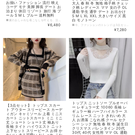
お揃い ファッション 流行 映え
大人 春 秋 冬 無地 格子柄 チェッ
コーデ モテ 美脚 脚長 デート お
ク柄 レディース ママ 女の子 OL
泊まり 休日 リゾート 旅行 海 プ
通勤 学生 通学 デート お出かけ
ール S M L ブルー 送料無料
S M L XL XXL 大きいサイズ 黒
白 モノトーン
■夏のおしゃれな着こなしを叶える、注目の「トップス+スカート 2点セット」が登場！短めトップスとミニ丈プリーツスカート、そしてノースリーブのホルターネックが爽やかさを演出し、リボンや編み込みなどのディテールがさりげない可愛らしさをプラスします。デニム素材でカジュアル感もありつつ、ボタンのデザインがフェミニンさも醸し出します。上下別々で着るのはもちろん、セットアップで着てもおしゃれなコーデに仕上がりますよ。在庫も豊富なので、友達やカップルでお揃いで着るのもおすすめ！夏の日差しに映えるブルーの色味で、特別感のある素敵な時間を演出しましょう。 【カラー】 ブルー 【サイズ】 S トップス 着丈：38cm バスト：76-84cm スカート スカート丈：33cm ウエスト：66cm M トップス 着丈：39cm バスト：80-88cm スカート スカート丈：34cm ウエスト：70cm L トップス 着丈：40cm バスト：84-92cm スカート スカート丈：35cm ウエスト：74cm ※1~3cmの誤差がある場合がございます。 ※※※ご購入前に以下を必ずお読みください※※※ この度は数ある中から当ショップを訪問していただきありがとうございます。 【 wintmomo 】は流行をいち早く取り入れたファッションをお値打ち価格で提供するお店です！ 毎日楽しく着ることのできるお洋服を取りそろえています。 気持ちの良い取引・商品に満足して頂きたいため、誠にご面倒をおかけしますが、以下の注意点をご覧くださいますよう、お願いいたします。 【商品・送料について】 ・お手持ちのパソコン・スマートフォン・携帯の画面により商品のお色に若干の差がございます。 ・サイズは買い付け先の生産表記です。測り方により1-3cmほど誤差がある場合がございます。 ・北海道、沖縄、離島は送料プラス2500円頂戴しております。 【納期について】 ・お取り寄せ商品のため、2-3週間程お時間頂いております。 更にお時間かかる場合もございますので、余裕をもってご注文いただきますようお願いします。 在庫切れ、生産中止の商品につきましてはキャンセルさせていただく場合がございます。 何卒ご了承くださいませ。 【返品について】 ・ご注文後のキャンセル・内容変更はお受けできません。 ・品到着後に関して、サイズ変更、カラーやイメージが違う、実寸が違う等を気にされる方のクレーム、返品、交換は一切お受けしておりません。(破れ等の初期不良は除きます) 【ご連絡について】 ・ショップご利用時にあたりご案内やお取り寄せ状況をメールにてさせていただいております。 （
¥6,480
■今、ファッションのトレンドは3点セット。その中でも、このペプラムキャミ、ニットソー、ニットスカートの3点セットは、とってもかわいい上に、上品な着こなしが可能です。 ペプラムキャミは、細ストラップで抜け感のあるVネック。スカートとの相性抜群です。配色ラインもアクセントになって、シンプルだけどこだわりが詰まった一枚です。 ニットソーは、リブニットで伸縮性もあり、体にフィットしてかわいいだけじゃなくて、機能性も抜群。ハイネックで、首元もスッキリ。 スカートは、ハート形チャームとポンポンファーの装飾がキュート。一枚で着てもいいけど、他のアイテムと合わせてもOK。ミモレ丈のタイトスカートは、細身に見せてくれます。 この3点セットで、オフィスカジュアルからガーリーなコーデまで、自由自在です。是非、大人の女性にぴったりの一着を手に入れてみてください。 【カラー】 ブラックセット,ホワイトセット 【サイズ】 S キャミソール着丈：48cm 肩幅：35cm バスト：90cm 体重：40-47.5kg トップス着丈：54cm 肩幅：36cm バスト：90cm 袖丈：59cm スカート丈：70cm M キャミソール着丈：50cm 肩幅：36cm バスト：96cm 体重：47.5-55kg トップス着丈：54cm 肩幅：36cm バスト：90cm 袖丈：59cm スカート丈：70cm L キャミソール着丈：52cm 肩幅：37cm バスト：100cm 体重：55-60kg トップス着丈：54cm 肩幅：36cm バスト：90cm 袖丈：59cm スカート丈：70cm XL キャミソール着丈：54cm 肩幅：38cm バスト：106cm 体重：60-65kg トップス着丈：54cm 肩幅：36cm バスト：90cm 袖丈：59cm スカート丈：70cm XXL キャミソール着丈：56cm 肩幅：40cm バスト：110cm 体重：65-70kg トップス着丈：54cm 肩幅：36cm バスト：90cm 袖丈：59cm スカート丈：70cm ※1~3cmの誤差がある場合がございます。 ※※※ご購入前に以下を必ずお読みください※※※ この度は数ある中から当ショップを訪問していただきありがとうございます。 【 wintmomo 】は流行をいち早く取り入れたファッションをお値打ち価格で提供するお店です！ 毎日楽しく着ることのできるお洋服を取りそろえています。 気持ちの良い取引・商品に満足して頂きたいため、誠にご面倒をおかけしますが、以下の注意点をご覧くださいますよう、お願いいたします。 【商品・送料について】 ・お手持ちのパソコン・スマートフォン・携帯の画面により商品のお色に若干の差がございます。 ・サイズは買い付け先の生産表記です。測り方により1-3cmほど誤差がある場合がございます。 ・北海道、沖縄、離島は送料プラス2500円頂戴しております。 【納期について】 ・お取り寄せ商品のため、2-3週間程お時間頂いております。 更にお時間かかる場合もございますので、余裕をもってご注文いただきますようお願いします。 在庫切れ、生産中止の商品につきましてはキャンセルさせていただく場合がございます。 何卒ご了承くださいませ。 【返品について】 ・ご注文後のキャンセル・内容変更はお受けできません。 ・品到着後に関して、サイズ変更、カラーやイメージが違う、実寸が違う等を気にされる方のクレーム、返品、交換は一切お受けしておりません。(破れ等の初期不良は除きます) 【ご連絡について】 ・ショップご利用時にあたりご案内やお取り寄せ状況をメールにてさせていただいております。 （
¥7,280
トップス ニットソー プルオーバ
【3点セット】 トップス スカー
ー レギュラー丈 10060 長袖 レ
ト アウター スリーピース カーデ
ギュラー袖 ハーフハイカラー ス
ィガン キャミソール 上着 ミニス
リム レース ニット きれいめ 大
カート ニットスカート ミニ ミニ
人 お洒落 こなれ感 クール セク
丈 ショート ショート丈 袖あり
シー シック 無地 春 秋 冬 誕生日
長袖 タイト ハイウエスト ニット
クリスマス バレンタイン 20代
上下セット スリーピース お得 か
30代 40代 女性用 ママ OL 通勤
わいい 大人可愛い おしゃれ こな