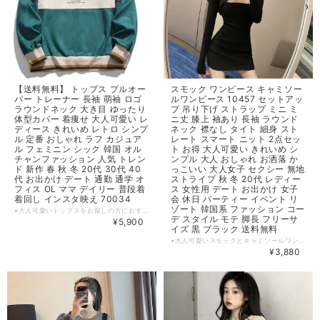
【送料無料】 トップス プルオー
スモック ワンピース キャミソー
バー トレーナー 長袖 萌袖 ロゴ
ルワンピース 10457 セットアッ
ラウンドネック 大き目 ゆったり
プ 吊り下げ ストラップ ミニ ミ
体型カバー 着痩せ 大人可愛い レ
ニ丈 膝上 袖あり 長袖 ラウンド
ディース きれいめ レトロ シンプ
ネック 襟なし タイト 細身 スト
ル 定番 おしゃれ ラフ カジュア
レート スマート ニット 2点セッ
ル フェミニン シック 韓国 オル
ト お得 大人可愛い きれいめ シ
チャンファッション 人気 トレン
ンプル 大人 おしゃれ お洒落 か
ド 新作 春 秋 冬 20代 30代 40
っこいい 大人女子 セクシー 無地
代 お出かけ デート 通勤 通学 オ
ストライプ 秋 冬 20代 レディー
フィス OL ママ デイリー 普段着
ス 女性用 デート お出かけ 女子
着回し インスタ映え 70034
会 休日 パーティー イベント リ
ゾート 韓国系 ファッション コー
▪大人可愛いトップスをお探しの方におすすめのプルオーバートレーナー。ロゴデザインがアクセントになり、ドロップショルダーと萌え袖が女性らしい印象を引き立てます。ゆったりとした大きめシルエットで着痩せ効果も期待できる一枚です。 ・きれいめスタイルからカジュアルコーデまで幅広く活躍してくれます。 【カラー】 グリーン 【サイズ】 M 着丈 : 70cm バスト : 117cm 袖丈 : 78cm 袖口：18 L 着丈 : 72cm バスト : 121cm 袖丈 : 78.8cm 袖口：19 XL 着丈 : 74cm バスト : 125cm 袖丈 : 81.6cm 袖口：20 2XL 着丈 : 76cm バスト : 129cm 袖丈 : 83.4cm 袖口：21 ※1~3cmの誤差がある場合がございます。 ※※※ご購入前に以下を必ずお読みください※※※ この度は数ある中から当ショップを訪問していただきありがとうございます。 【 wintmomo 】は流行をいち早く取り入れたファッションをお値打ち価格で提供するお店です！ 毎日楽しく着ることのできるお洋服を取りそろえています。 気持ちの良い取引・商品に満足して頂きたいため、誠にご面倒をおかけしますが、以下の注意点をご覧くださいますよう、お願いいたします。 【商品・送料について】 ・お手持ちのパソコン・スマートフォン・携帯の画面により商品のお色に若干の差がございます。 ・サイズは買い付け先の生産表記です。測り方により1-3cmほど誤差がある場合がございます。 ・北海道、沖縄、離島は送料プラス2500円頂戴しております。 【納期について】 ・お取り寄せ商品のため、2-3週間程お時間頂いております。 更にお時間かかる場合もございますので、余裕をもってご注文いただきますようお願いします。 在庫切れ、生産中止の商品につきましてはキャンセルさせていただく場合がございます。 何卒ご了承くださいませ。 【返品について】 ・ご注文後のキャンセル・内容変更はお受けできません。 ・品到着後に関して、サイズ変更、カラーやイメージが違う、実寸が違う等を気にされる方のクレーム、返品、交換は一切お受けしておりません。(破れ等の初期不良は除きます) 【ご連絡について】 ・ショップご利用時にあたりご案内やお取り寄せ状況をメールにてさせていただいております。 （
デ スタイル モテ 脚長 フリーサ
¥5,900
イズ 黒 ブラック 送料無料
▪大人可愛いスモックとキャミソールワンピースの2点セットが登場しました！ トレンド感溢れるデザインです。スモックは長袖で秋冬にぴったりなアイテムです。 ▪おしゃれでかっこいい、セクシーな無地とストライプのパターンもお選びいただけます。スマートな印象を与えるストレートなデザインで、脚長効果も抜群です。ニット素材なので、肌触りも柔らかく、着心地も抜群。 ▪大人女子のお洒落なコーディネートにぜひお仲間入りさせてください。送料無料でお届けしますので、お買い物に便利です。デートやお出かけ、女子会やパーティーなど、様々なシーンでお使いいただけます。大人の女性が魅力的に輝く一着です。是非この機会にお手元にお届けください。 【カラー】 ブラック,ストライプ 【サイズ】 フリーサイズ トップス 着丈：18cm-26cm 袖丈：56cm バスト：78-96cm ワンピース 着丈：69-75cm バスト：68-88cm ウエスト：52-76cm ヒップ：68-88cm ※※※ご購入前に以下を必ずお読みください※※※ この度は数ある中から当ショップを訪問していただきありがとうございます。 【 wintmomo 】は流行をいち早く取り入れたファッションをお値打ち価格で提供するお店です！ 毎日楽しく着ることのできるお洋服を取りそろえています。 気持ちの良い取引・商品に満足して頂きたいため、誠にご面倒をおかけしますが、以下の注意点をご覧くださいますよう、お願いいたします。 【商品・送料について】 ・お手持ちのパソコン・スマートフォン・携帯の画面により商品のお色に若干の差がございます。 ・サイズは買い付け先の生産表記です。測り方により1-3cmほど誤差がある場合がございます。 ・北海道、沖縄、離島は送料プラス2500円頂戴しております。 【納期について】 ・お取り寄せ商品のため、2-3週間程お時間頂いております。 更にお時間かかる場合もございますので、余裕をもってご注文いただきますようお願いします。 在庫切れ、生産中止の商品につきましてはキャンセルさせていただく場合がございます。 何卒ご了承くださいませ。 【返品について】 ・ご注文後のキャンセル・内容変更はお受けできません。 ・品到着後に関して、サイズ変更、カラーやイメージが違う、実寸が違う等を気にされる方のクレーム、返品、交換は一切お受けしておりません。(破れ等の初期不良は除きます) 【ご連絡について】 ・ショップご利用時にあたりご案内やお取り寄せ状況をメールにてさせていただいております。 （
¥3,880