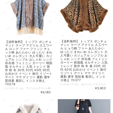
【送料無料】 トップス ポンチョ
【送料無料】 トップス ポンチョ
マント ケープ アクリル 人工ウー
マント ケープ アクリル 人工ウー
ル ヒョウ柄 ファー あたたかい
ル ロング ファー フリンジ チェ
ゆったり きれいめ エレガント 大
ック柄 あたたかい ゆったり きれ
人可愛い カジュアル シンプル お
いめ エレガント 大人可愛い カジ
しゃれ シック 存在感 フェミニン
ュアル シンプル おしゃれ シック
ガーリー 韓国風 オルチャン 人気
存在感 フェミニン ガーリー 韓国
トレンド 新作 秋 冬 春 20代 30
風 オルチャン 人気 トレンド 新
代 40代 お出かけ イベント 旅行
作 秋 冬 20代 30代 40代 50代
リゾート デート ママ デイリー
お出かけ イベント 旅行 リゾート
通勤 通学 普段着 着回し インス
デート ママ デイリー 通勤 通学
タ映え 70377
普段着 着回し インスタ映え
70378
▪このポンチョは、あたたかいアクリル人工ウール素材で、ヒョウ柄ファーが特徴的です。シンプルながらもおしゃれでエレガントな印象を与え、ガーリーなスタイルを引き立てます！ ▪ゆったりとしたシルエットは、デイリーから特別なお出かけまで幅広く活躍し、インスタ映えする存在感ある着こなしを実現します。 【カラー】 ヒョウ柄ブラウンファー・ヒョウ柄ブラックファー 【サイズ】 F 着丈：76cm バスト：190cm ※1~3cmの誤差がある場合がございます。 ※※※ご購入前に以下を必ずお読みください※※※ この度は数ある中から当ショップを訪問していただきありがとうございます。 【 wintmomo 】は流行をいち早く取り入れたファッションをお値打ち価格で提供するお店です！ 毎日楽しく着ることのできるお洋服を取りそろえています。 気持ちの良い取引・商品に満足して頂きたいため、誠にご面倒をおかけしますが、以下の注意点をご覧くださいますよう、お願いいたします。 【商品・送料について】 ・お手持ちのパソコン・スマートフォン・携帯の画面により商品のお色に若干の差がございます。 ・サイズは買い付け先の生産表記です。測り方により1-3cmほど誤差がある場合がございます。 ・北海道、沖縄、離島は送料プラス2500円頂戴しております。 【納期について】 ・お取り寄せ商品のため、2-3週間程お時間頂いております。 更にお時間かかる場合もございますので、余裕をもってご注文いただきますようお願いします。 在庫切れ、生産中止の商品につきましてはキャンセルさせていただく場合がございます。 何卒ご了承くださいませ。 【返品について】 ・ご注文後のキャンセル・内容変更はお受けできません。 ・品到着後に関して、サイズ変更、カラーやイメージが違う、実寸が違う等を気にされる方のクレーム、返品、交換は一切お受けしておりません。(破れ等の初期不良は除きます) 【ご連絡について】 ・ショップご利用時にあたりご案内やお取り寄せ状況をメールにてさせていただいております。 （
¥5,900
▪このポンチョは、アクリル人工ウール素材を使用し、ファーとフリンジが特徴的です。シンプルながらもエレガントな印象を与え、大人可愛いスタイルを引き立てます！ロング丈で秋冬のコーディネートにぴったりのアイテムです。 ▪ゆったりとしたシルエットは、デイリーから特別なお出かけまで幅広く活躍し、インスタ映えする存在感のある着こなしを実現します。旅行やイベント、デートにも最適です！ 【カラー】 ライトブルー・ピンク 【サイズ】 F 着丈：76cm バスト：190cm ※1~3cmの誤差がある場合がございます。 ※※※ご購入前に以下を必ずお読みください※※※ この度は数ある中から当ショップを訪問していただきありがとうございます。 【 wintmomo 】は流行をいち早く取り入れたファッションをお値打ち価格で提供するお店です！ 毎日楽しく着ることのできるお洋服を取りそろえています。 気持ちの良い取引・商品に満足して頂きたいため、誠にご面倒をおかけしますが、以下の注意点をご覧くださいますよう、お願いいたします。 【商品・送料について】 ・お手持ちのパソコン・スマートフォン・携帯の画面により商品のお色に若干の差がございます。 ・サイズは買い付け先の生産表記です。測り方により1-3cmほど誤差がある場合がございます。 ・北海道、沖縄、離島は送料プラス2500円頂戴しております。 【納期について】 ・お取り寄せ商品のため、2-3週間程お時間頂いております。 更にお時間かかる場合もございますので、余裕をもってご注文いただきますようお願いします。 在庫切れ、生産中止の商品につきましてはキャンセルさせていただく場合がございます。 何卒ご了承くださいませ。 【返品について】 ・ご注文後のキャンセル・内容変更はお受けできません。 ・品到着後に関して、サイズ変更、カラーやイメージが違う、実寸が違う等を気にされる方のクレーム、返品、交換は一切お受けしておりません。(破れ等の初期不良は除きます) 【ご連絡について】 ・ショップご利用時にあたりご案内やお取り寄せ状況をメールにてさせていただいております。 （
¥6,180