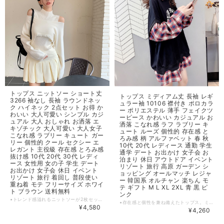
トップス ニットソー ショート丈
トップス ミディアム丈 長袖 レギ
3266 袖なし 長袖 ラウンドネッ
ュラー袖 10106 襟付き ポロカラ
ク ハイネック 2点セット お得 か
ー ポリエステル 薄手 フェイクツ
わいい 大人可愛い シンプル カジ
ーピース かわいい カジュアル お
ュアル 大人 おしゃれ お洒落 エ
洒落 こなれ感 ラフ ラブリー キ
キゾチック 大人可愛い 大人女子
ュート ルーズ 個性的 存在感 と
こなれ感 ラブリー キュート ガー
ろみ感 柄 アルファベット 春 秋
リー 個性的 クール セクシー エ
10代 20代 レディース 通勤 学生
レガント 主役級 存在感 とろみ感
通学 デート お出かけ 女子会 お
抜け感 10代 20代 30代 レディ
泊まり 休日 アウトドア イベント
ース 女性用 女の子 学生 デート
リゾート 旅行 高原 ガーデン シ
お出かけ 女子会 休日 イベント
ョッピング オールマッチ レジャ
リゾート 旅行 着回し 普段使い
ー 韓国系 オルチャン 楽ちん モ
重ね着 モテ フリーサイズ ホワイ
テ ギフト M L XL 2XL 青 黒 ピ
ト ブラウン 送料無料
ンク
▪トレンド感溢れるニットソーが2枚セットでお得に手に入る！ハイネック袖なしデザインのトップスと、ショート丈ラウンドネックの長袖のトップスのセットアップが、コーディネートの幅を広げます。シンプルながらも大人可愛いデザインで、どんなスタイルにも合わせやすい一枚です。 ▪ニット素材は、とろみ感と抜け感のある質感で、女性らしい雰囲気を演出します。重ね着やレイヤードスタイルにも最適なので、ワードローブの主役級アイテムとして活躍してくれます。 おしゃれなデザインはもちろん、日常のモテコーデからデートや女子会、リゾートや旅行など、様々なシーンで大活躍します。 ▪さらに、ホワイトとブラウンの2色展開で、お好みやコーディネートに合わせて選べます。しかも、送料は無料！お得な2点セットで、初夏のファッションを楽しみましょう。 【カラー】 ホワイト,ブラウン 【サイズ】 （ノースリーブトップス） 着丈：43cm バスト：60cm （長袖トップス） 着丈：30cm 袖丈：66cm ※※※ご購入前に以下を必ずお読みください※※※ この度は数ある中から当ショップを訪問していただきありがとうございます。 【 wintmomo 】は流行をいち早く取り入れたファッションをお値打ち価格で提供するお店です！ 毎日楽しく着ることのできるお洋服を取りそろえています。 気持ちの良い取引・商品に満足して頂きたいため、誠にご面倒をおかけしますが、以下の注意点をご覧くださいますよう、お願いいたします。 【商品・送料について】 ・お手持ちのパソコン・スマートフォン・携帯の画面により商品のお色に若干の差がございます。 ・サイズは買い付け先の生産表記です。測り方により1-3cmほど誤差がある場合がございます。 ・北海道、沖縄、離島は送料プラス2500円頂戴しております。 【納期について】 ・お取り寄せ商品のため、2-3週間程お時間頂いております。 更にお時間かかる場合もございますので、余裕をもってご注文いただきますようお願いします。 在庫切れ、生産中止の商品につきましてはキャンセルさせていただく場合がございます。 何卒ご了承くださいませ。 【返品について】 ・ご注文後のキャンセル・内容変更はお受けできません。 ・品到着後に関して、サイズ変更、カラーやイメージが違う、実寸が違う等を気にされる方のクレーム、返品、交換は一切お受けしておりません。(破れ等の初期不良は除きます) 【ご連絡について】 ・ショップご利用時にあたりご案内やお取り寄せ状況をメールにてさせていただいております。 （
▪存在感と個性を兼ね備えたトップス。ミディアム丈の長袖で、着用感も抜群です。特徴的な襟付きポロカラーが、おしゃれな印象を与えます。薄手のポリエステル素材で、着心地も快適です。フェイクツーピースのデザインが、かわいさを引き立てます。 ▪カジュアルな雰囲気を演出し、通勤やお出かけにもぴったり。シンプルなデザインなので、様々なボトムスとの相性も良いです。ラフなスタイルからラブリーなコーディネートまで、幅広い着こなしに活躍するアイテムです。 ▪普段使いやデート、お出かけにも最適です。さまざまなシーンで活躍する存在感のある一着を、ぜひお楽しみください。 [カラー] ブラック,ブルー,ピンク [サイズ] M 着丈: 72cm バスト: 110cm 肩幅: 54cm 袖丈: 48cm L 着丈: 74cm バスト: 114cm 肩幅: 56cm 袖丈: 49cm XL 着丈: 76cm バスト: 118cm 肩幅: 58cm 袖丈: 50cm 2XL 着丈: 78cm バスト: 122cm 肩幅: 60cm 袖丈: 51cm ※1~3cmの誤差がある場合がございます。 ※※※ご購入前に以下を必ずお読みください※※※ この度は数ある中から当ショップを訪問していただきありがとうございます。 【 wintmomo 】は流行をいち早く取り入れたファッションをお値打ち価格で提供するお店です！ 毎日楽しく着ることのできるお洋服を取りそろえています。 気持ちの良い取引・商品に満足して頂きたいため、誠にご面倒をおかけしますが、以下の注意点をご覧くださいますよう、お願いいたします。 【商品・送料について】 ・お手持ちのパソコン・スマートフォン・携帯の画面により商品のお色に若干の差がございます。 ・サイズは買い付け先の生産表記です。測り方により1-3cmほど誤差がある場合がございます。 ・北海道、沖縄、離島は送料プラス2500円頂戴しております。 【納期について】 ・お取り寄せ商品のため、2-3週間程お時間頂いております。 更にお時間かかる場合もございますので、余裕をもってご注文いただきますようお願いします。 在庫切れ、生産中止の商品につきましてはキャンセルさせていただく場合がございます。 何卒ご了承くださいませ。 【返品について】 ・ご注文後のキャンセル・内容変更はお受けできません。 ・品到着後に関して、サイズ変更、カラーやイメージが違う、実寸が違う等を気にされる方のクレーム、返品、交換は一切お受けしておりません。(破れ等の初期不良は除きます) 【ご連絡について】 ・ショップご利用時にあたりご案内やお取り寄せ状況をメールにてさせていただいております。 （
¥4,580
¥4,260