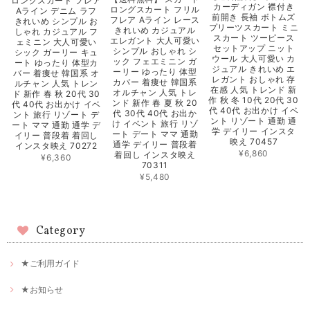
ロングスカート フレア
カーディガン 襟付き
ロングスカート フリル
Aライン デニム ラフ
前開き 長袖 ボトムズ
フレア Aライン レース
きれいめ シンプル お
プリーツスカート ミニ
きれいめ カジュアル
しゃれ カジュアル フ
スカート ツーピース
エレガント 大人可愛い
ェミニン 大人可愛い
セットアップ ニット
シンプル おしゃれ シ
シック ガーリー キュ
ウール 大人可愛い カ
ック フェエミニン ガ
ート ゆったり 体型カ
ジュアル きれいめ エ
ーリー ゆったり 体型
バー 着痩せ 韓国系 オ
レガント おしゃれ 存
カバー 着痩せ 韓国系
ルチャン 人気 トレン
在感 人気 トレンド 新
オルチャン 人気 トレ
ド 新作 春 秋 20代 30
作 秋 冬 10代 20代 30
ンド 新作 春 夏 秋 20
代 40代 お出かけ イベ
代 40代 お出かけ イベ
代 30代 40代 お出か
ント 旅行 リゾート デ
ント リゾート 通勤 通
け イベント 旅行 リゾ
ート ママ 通勤 通学 デ
学 デイリー インスタ
ート デート ママ 通勤
イリー 普段着 着回し
映え 70457
通学 デイリー 普段着
インスタ映え 70272
¥6,860
着回し インスタ映え
¥6,360
70311
¥5,480
Category
★ご利用ガイド
★お知らせ