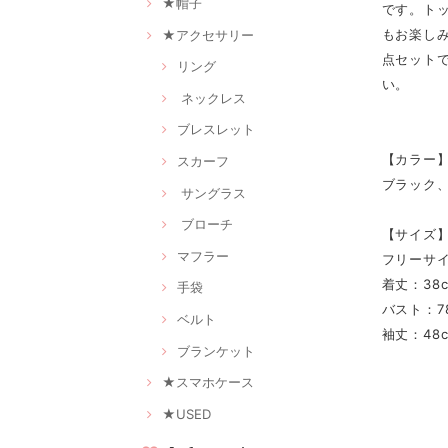
★帽子
です。ト
もお楽し
★アクセサリー
点セット
リング
い。
ネックレス
ブレスレット
【カラー
スカーフ
ブラック
サングラス
ブローチ
【サイズ
マフラー
フリーサ
着丈：38
手袋
バスト：78
ベルト
袖丈：48
ブランケット
★スマホケース
★USED