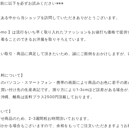
入前に以下を必ずお読みください※※※
数ある中から当ショップを訪問していただきありがとうございます。
tmomo 】は流行をいち早く取り入れたファッションをお値打ち価格で提
く着ることのできるお洋服を取りそろえています。
良い取引・商品に満足して頂きたいため、誠にご面倒をおかけしますが、
。
送料について】
ちのパソコン・スマートフォン・携帯の画面により商品のお色に若干の差
買い付け先の生産表記です。測り方により1-3cmほど誤差がある場合
沖縄、離島は送料プラス2500円頂戴しております。
ついて】
せ商品のため、2-3週間程お時間頂いております。
間かかる場合もございますので、余裕をもってご注文いただきますようお