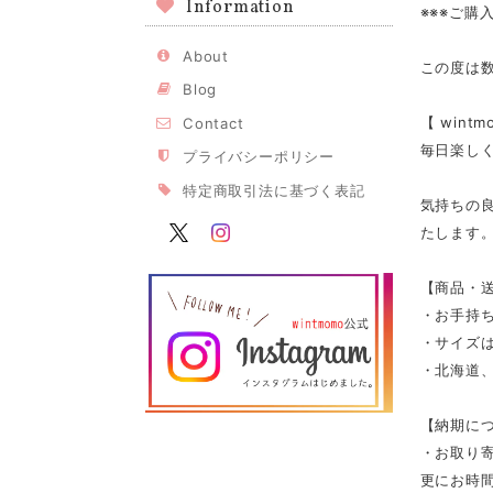
Information
※※※ご購
About
この度は
Blog
【 win
Contact
毎日楽し
プライバシーポリシー
特定商取引法に基づく表記
気持ちの
たします
【商品・
・お手持
・サイズは
・北海道、
【納期に
・お取り寄
更にお時