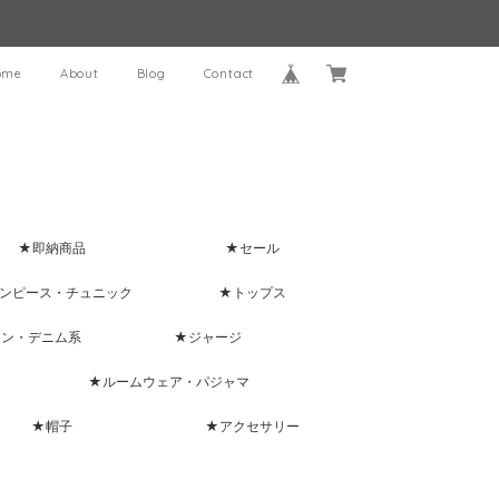
ome
About
Blog
Contact
★即納商品
★セール
ンピース・チュニック
★トップス
ャン・デニム系
★ジャージ
★ルームウェア・パジャマ
★帽子
★アクセサリー