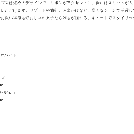
ップスは短めのデザインで、リボンがアクセントに。裾にはスリットが入
みいただけます。リゾートや旅行、お出かけなど、様々なシーンで活躍し
でお買い得感も◎おしゃれ女子なら誰もが憧れる、キュートでスタイリッ
】
、ホワイト
】
イズ
cm
-86cm
cm