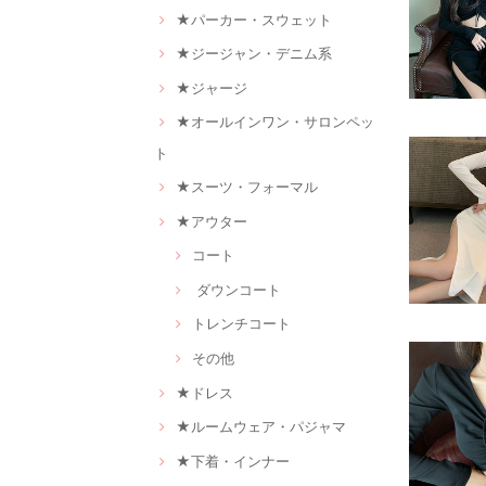
★パーカー・スウェット
★ジージャン・デニム系
★ジャージ
★オールインワン・サロンペッ
ト
★スーツ・フォーマル
★アウター
コート
ダウンコート
トレンチコート
その他
★ドレス
★ルームウェア・パジャマ
★下着・インナー