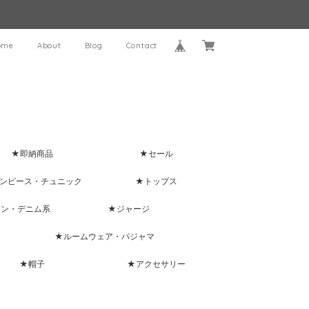
ome
About
Blog
Contact
★即納商品
★セール
ンピース・チュニック
★トップス
ャン・デニム系
★ジャージ
★ルームウェア・パジャマ
★帽子
★アクセサリー