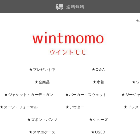
送料無料
H
★プレゼント中
★Q＆A
★全商品
★水着
★ワ
★ジャケット・カーディガン
★パーカー・スウェット
★ジージ
★スーツ・フォーマル
★アウター
★ドレス
★ズボン・パンツ
★シューズ
★スマホケース
★USED