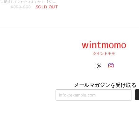
【Q1】指定日に配達していただけますか？ 【A1】誠に申し訳ありません。当店は海外からのお取り寄せ商品のため、納期のコントロール ができず、指定日配達は承っておりません。 【Q2】ラッピングのサービスはありますか？ 【A2】大変申し訳ございません。 ラッピングのサービスは承っておりません。 【Q3】注⽂した商品の配送状況はどうなっていますか︖ 【A3】追跡番号で商品の配送状況や配送業者をご確認いただけます。
¥999,999
SOLD OUT
メールマガジンを受け取る