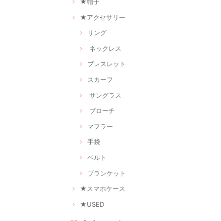
★帽子
★アクセサリー
リング
ネックレス
ブレスレット
スカーフ
サングラス
ブローチ
マフラー
手袋
ベルト
ブランケット
★スマホケース
★USED