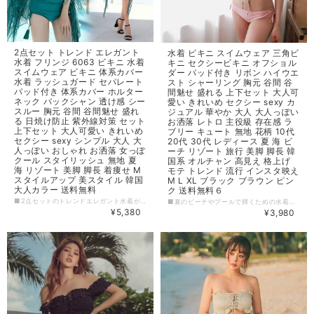
2点セット トレンド エレガント
水着 ビキニ スイムウェア 三角ビ
水着 フリンジ 6063 ビキニ 水着
キニ セクシービキニ オフショル
スイムウェア ビキニ 体系カバー
ダー パッド付き リボン ハイウエ
水着 ラッシュガード セパレート
スト シャーリング 胸元 谷間 谷
パッド付き 体系カバー ホルター
間魅せ 盛れる 上下セット 大人可
ネック バックシャン 透け感 シー
愛い きれいめ セクシー sexy カ
スルー 胸元 谷間 谷間魅せ 盛れ
ジュアル 華やか 大人 大人っぽい
る 日焼け防止 紫外線対策 セット
お洒落 レトロ 主役級 存在感 ラ
上下セット 大人可愛い きれいめ
ブリー キュート 無地 花柄 10代
セクシー sexy シンプル 大人 大
20代 30代 レディース 夏 海 ビ
人っぽい おしゃれ お洒落 女っぽ
ーチ リゾート 旅行 美脚 脚長 韓
クール スタイリッシュ 無地 夏
国系 オルチャン 高見え 格上げ
海 リゾート 美脚 脚長 着痩せ M
モテ トレンド 流行 インスタ映え
スタイルアップ 美スタイル 韓国
M L XL ブラック ブラウン ピン
大人カラー 送料無料
ク 送料無料６
■2点セットのトレンドエレガント水着が登場しました！フリンジデザインのビキニとラッシュガードセパレートのセットです。フリンジと透け感のあるデザインで、胸元の谷間を魅せることができます。また、ホルターネックでバックシャン効果もばっちり！体系カバー水着なので、お腹周りも気にせず楽しめます。さらに、パッド付きで胸元も盛れて、美脚効果も抜群です。着るだけでスタイルアップし、美しく魅せることができます。 この商品は、海やリゾートでの水着としてはもちろん、大人っぽい着こなしとしても使えます。上下セットで大人可愛いマリンルックを楽しんでください。送料無料でお届けしますので、ぜひお買い求めください！ 【カラー】 グリーン 【サイズ】 M バスト : 70BC-75AB ※※※ご購入前に以下を必ずお読みください※※※ この度は数ある中から当ショップを訪問していただきありがとうございます。 【 wintmomo 】は流行をいち早く取り入れたファッションをお値打ち価格で提供するお店です！ 毎日楽しく着ることのできるお洋服を取りそろえています。 気持ちの良い取引・商品に満足して頂きたいため、誠にご面倒をおかけしますが、以下の注意点をご覧くださいますよう、お願いいたします。 【商品・送料について】 ・お手持ちのパソコン・スマートフォン・携帯の画面により商品のお色に若干の差がございます。 ・サイズは買い付け先の生産表記です。測り方により1-3cmほど誤差がある場合がございます。 ・北海道、沖縄、離島は送料プラス2500円頂戴しております。 【納期について】 ・お取り寄せ商品のため、2-3週間程お時間頂いております。 更にお時間かかる場合もございますので、余裕をもってご注文いただきますようお願いします。 在庫切れ、生産中止の商品につきましてはキャンセルさせていただく場合がございます。 何卒ご了承くださいませ。 【返品について】 ・ご注文後のキャンセル・内容変更はお受けできません。 ・品到着後に関して、サイズ変更、カラーやイメージが違う、実寸が違う等を気にされる方のクレーム、返品、交換は一切お受けしておりません。(破れ等の初期不良は除きます) 【ご連絡について】 ・ショップご利用時にあたりご案内やお取り寄せ状況をメールにてさせていただいております。 （
■夏のビーチやプールで輝くための水着が登場しました！セクシーな谷間が魅力的な三角ビキニです。オフショルダーで女性らしい肌見せもでき。更にハイウエストのデザインで、美脚＆脚長効果も狙えます！上下セットで夏の華やかなシーンで主役になれる一着です。 ■派手めの花柄から無地まで、豊富なカラーバリエーションも魅力的。幅広い年齢層にオススメです。カジュアルな着こなしから、細部にまでこだわったきれいめスタイルまで可能です。 ■モテ度アップはもちろんのこと、トレンド感もばっちり、流行りのコーディネートを楽しめます。美しい海やリゾート地で、この水着を着たあなたを想像するだけで、思わず笑みがこぼれるはずです。是非、夏の思い出のお供に、お届けいたします。 【カラー】 ピンク×花柄,ピンク,ブラウン,ブラック 【サイズ】 M 身長：155-165cm 体重：45-50kg カップ：70ABC ウエスト：55-61cm L 身長：160-165cm 体重：50-55kg カップ：75ABC ウエスト：61-67cm XL 身長：165-170cm 体重：55-65kg カップ：80ABC ウエスト：67-73cm ※1~3cmの誤差がある場合がございます。 ※※※ご購入前に以下を必ずお読みください※※※ この度は数ある中から当ショップを訪問していただきありがとうございます。 【 wintmomo 】は流行をいち早く取り入れたファッションをお値打ち価格で提供するお店です！ 毎日楽しく着ることのできるお洋服を取りそろえています。 気持ちの良い取引・商品に満足して頂きたいため、誠にご面倒をおかけしますが、以下の注意点をご覧くださいますよう、お願いいたします。 【商品・送料について】 ・お手持ちのパソコン・スマートフォン・携帯の画面により商品のお色に若干の差がございます。 ・サイズは買い付け先の生産表記です。測り方により1-3cmほど誤差がある場合がございます。 ・北海道、沖縄、離島は送料プラス2500円頂戴しております。 【納期について】 ・お取り寄せ商品のため、2-3週間程お時間頂いております。 更にお時間かかる場合もございますので、余裕をもってご注文いただきますようお願いします。 在庫切れ、生産中止の商品につきましてはキャンセルさせていただく場合がございます。 何卒ご了承くださいませ。 【返品について】 ・ご注文後のキャンセル・内容変更はお受けできません。 ・品到着後に関して、サイズ変更、カラーやイメージが違う、実寸が違う等を気にされる方のクレーム、返品、交換は一切お受けしておりません。(破れ等の初期不良は除きます) 【ご連絡について】 ・ショップご利用時にあたりご案内やお取り寄せ状況をメールにてさせていただいております。 （
¥5,380
¥3,980