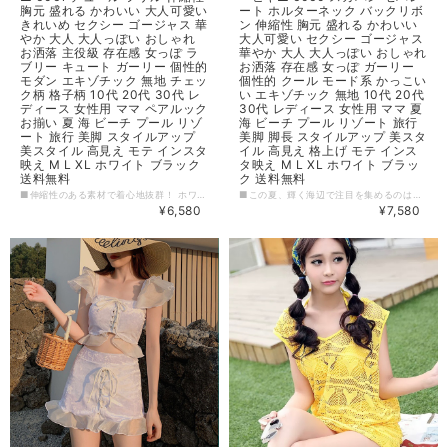
胸元 盛れる かわいい 大人可愛い
ート ホルターネック バックリボ
きれいめ セクシー ゴージャス 華
ン 伸縮性 胸元 盛れる かわいい
やか 大人 大人っぽい おしゃれ
大人可愛い セクシー ゴージャス
お洒落 主役級 存在感 女っぽ ラ
華やか 大人 大人っぽい おしゃれ
ブリー キュート ガーリー 個性的
お洒落 存在感 女っぽ ガーリー
モダン エキゾチック 無地 チェッ
個性的 クール モード系 かっこい
ク柄 格子柄 10代 20代 30代 レ
い エキゾチック 無地 10代 20代
ディース 女性用 ママ ペアルック
30代 レディース 女性用 ママ 夏
お揃い 夏 海 ビーチ プール リゾ
海 ビーチ プール リゾート 旅行
ート 旅行 美脚 スタイルアップ
美脚 脚長 スタイルアップ 美スタ
美スタイル 高見え モテ インスタ
イル 高見え 格上げ モテ インス
映え M L XL ホワイト ブラック
タ映え M L XL ホワイト ブラッ
送料無料
ク 送料無料
■伸縮性のある素材で着心地抜群！ ホワイトやブラックの無地から、チェック柄や格子柄などの個性的なプリントまでバリエーション豊富に取り揃えています。 ■この夏、素敵な水着で自分を彩りましょう。送料無料ですので、是非当店からご購入ください。 【カラー】 ホワイト,ブラック,チェック 【サイズ】 M ウェスト：63－73cm ヒップ：80－88cm バストトップ：77－87cm アンダーバスト：67－75cm L ウェスト：68－78cm ヒップ：85－93cm バストトップ：82－92cm アンダーバスト：72－80cm XL ウェスト：73－83cm ヒップ：90－98cm バストトップ：87－97cm アンダーバスト：77－85cm ※※※ご購入前に以下を必ずお読みください※※※ この度は数ある中から当ショップを訪問していただきありがとうございます。 【 wintmomo 】は流行をいち早く取り入れたファッションをお値打ち価格で提供するお店です！ 毎日楽しく着ることのできるお洋服を取りそろえています。 気持ちの良い取引・商品に満足して頂きたいため、誠にご面倒をおかけしますが、以下の注意点をご覧くださいますよう、お願いいたします。 【商品・送料について】 ・お手持ちのパソコン・スマートフォン・携帯の画面により商品のお色に若干の差がございます。 ・サイズは買い付け先の生産表記です。測り方により1-3cmほど誤差がある場合がございます。 ・北海道、沖縄、離島は送料プラス2500円頂戴しております。 【納期について】 ・お取り寄せ商品のため、2-3週間程お時間頂いております。 更にお時間かかる場合もございますので、余裕をもってご注文いただきますようお願いします。 在庫切れ、生産中止の商品につきましてはキャンセルさせていただく場合がございます。 何卒ご了承くださいませ。 【返品について】 ・ご注文後のキャンセル・内容変更はお受けできません。 ・品到着後に関して、サイズ変更、カラーやイメージが違う、実寸が違う等を気にされる方のクレーム、返品、交換は一切お受けしておりません。(破れ等の初期不良は除きます) 【ご連絡について】 ・ショップご利用時にあたりご案内やお取り寄せ状況をメールにてさせていただいております。 （
■この夏、輝く海辺で注目を集めるのはキュートでセクシーなビキニ。そんな中で、特別な日をグッと引き立てるのが当店自慢の「 スカパン セパレート ホルターネック バックリボン」です。 ■伸縮性のある生地で、胸元をメリハリ良く盛り上げるデザインが魅力。ホルターネックの細いストラップで、女性らしい印象を与えます。 他にはないデザインを探しているあなたにぴったりな、個性的でおしゃれな一着です。 【カラー】 ブラック,ホワイト 【サイズ】 M ウェスト：63－73cm ヒップ：80－88cm バストトップ：77－87cm アンダーバスト：67－75cm L ウェスト：68－78cm ヒップ：85－93cm バストトップ：82－92cm アンダーバスト：72－80cm XL ウェスト：73－83cm ヒップ：90－98cm バストトップ：87－97cm アンダーバスト：77－85cm ※※※ご購入前に以下を必ずお読みください※※※ この度は数ある中から当ショップを訪問していただきありがとうございます。 【 wintmomo 】は流行をいち早く取り入れたファッションをお値打ち価格で提供するお店です！ 毎日楽しく着ることのできるお洋服を取りそろえています。 気持ちの良い取引・商品に満足して頂きたいため、誠にご面倒をおかけしますが、以下の注意点をご覧くださいますよう、お願いいたします。 【商品・送料について】 ・お手持ちのパソコン・スマートフォン・携帯の画面により商品のお色に若干の差がございます。 ・サイズは買い付け先の生産表記です。測り方により1-3cmほど誤差がある場合がございます。 ・北海道、沖縄、離島は送料プラス2500円頂戴しております。 【納期について】 ・お取り寄せ商品のため、2-3週間程お時間頂いております。 更にお時間かかる場合もございますので、余裕をもってご注文いただきますようお願いします。 在庫切れ、生産中止の商品につきましてはキャンセルさせていただく場合がございます。 何卒ご了承くださいませ。 【返品について】 ・ご注文後のキャンセル・内容変更はお受けできません。 ・品到着後に関して、サイズ変更、カラーやイメージが違う、実寸が違う等を気にされる方のクレーム、返品、交換は一切お受けしておりません。(破れ等の初期不良は除きます) 【ご連絡について】 ・ショップご利用時にあたりご案内やお取り寄せ状況をメールにてさせていただいております。 （
¥6,580
¥7,580