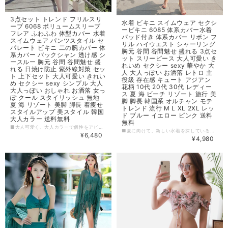
3点セット トレンド フリルスリ
水着 ビキニ スイムウェア セクシ
ーブ 6068 ボリュームスリーブ
ービキニ 6085 体系カバー水着
フレア ふわふわ 体型カバー 水着
パッド付き 体系カバー リボン フ
スイムウェア パンツスタイル セ
リル ハイウエスト シャーリング
パレート ビキニ 二の腕カバー 体
胸元 谷間 谷間魅せ 盛れる 3点セ
系カバー バックシャン 透け感 シ
ット スリーピース 大人可愛い き
ースルー 胸元 谷間 谷間魅せ 盛
れいめ セクシー sexy 華やか 大
れる 日焼け防止 紫外線対策 セッ
人 大人っぽい お洒落 レトロ 主
ト 上下セット 大人可愛い きれい
役級 存在感 キュート アジアン
め セクシー sexy シンプル 大人
花柄 10代 20代 30代 レディー
大人っぽい おしゃれ お洒落 女っ
ス 夏 海 ビーチ リゾート 旅行 美
ぽ クール スタイリッシュ 無地
脚 脚長 韓国系 オルチャン モテ
夏 海 リゾート 美脚 脚長 着痩せ
トレンド 流行 M L XL 2XL レッ
スタイルアップ 美スタイル 韓国
ド ブルー イエロー ピンク 送料
大人カラー 送料無料
無料
■大人可愛く、大人カラーで個性をアピールできる3点セットが登場しました。トップスにはトレンドのフリルスリーブ、ボトムスにはふわふわフレアのデザインを採用し、体型をカバーしながらも、美脚＆着痩せ効果もしっかりプラス。二の腕や体系もカバーできる、自信を持って着用できる水着セットです。胸元の谷間もしっかりと魅せ、バックシャンも美しく演出します。さらに、紫外線対策のために日焼け防止設計もされています。夏のスタイリングに、ぜひお迎えください。 【カラー】 イエロー 【サイズ】 M バスト : 70ABC-75ABC-80A L バスト : 70B-75ABC-80ABC XL バスト : 75ABC-80ABC-85AB ※1~3cmの誤差がある場合がございます。 ※※※ご購入前に以下を必ずお読みください※※※ この度は数ある中から当ショップを訪問していただきありがとうございます。 【 wintmomo 】は流行をいち早く取り入れたファッションをお値打ち価格で提供するお店です！ 毎日楽しく着ることのできるお洋服を取りそろえています。 気持ちの良い取引・商品に満足して頂きたいため、誠にご面倒をおかけしますが、以下の注意点をご覧くださいますよう、お願いいたします。 【商品・送料について】 ・お手持ちのパソコン・スマートフォン・携帯の画面により商品のお色に若干の差がございます。 ・サイズは買い付け先の生産表記です。測り方により1-3cmほど誤差がある場合がございます。 ・北海道、沖縄、離島は送料プラス2500円頂戴しております。 【納期について】 ・お取り寄せ商品のため、2-3週間程お時間頂いております。 更にお時間かかる場合もございますので、余裕をもってご注文いただきますようお願いします。 在庫切れ、生産中止の商品につきましてはキャンセルさせていただく場合がございます。 何卒ご了承くださいませ。 【返品について】 ・ご注文後のキャンセル・内容変更はお受けできません。 ・品到着後に関して、サイズ変更、カラーやイメージが違う、実寸が違う等を気にされる方のクレーム、返品、交換は一切お受けしておりません。(破れ等の初期不良は除きます) 【ご連絡について】 ・ショップご利用時にあたりご案内やお取り寄せ状況をメールにてさせていただいております。 （
■夏に向けて、新しい水着を探しているなら、こちらのセクシービキニがおすすめです。 ■ハイウエストのシャーリングが、腰周りの体型カバーにもなり、美脚効果も期待できます。 ■3点セットで、バリエーションにも富んでおり、リゾート地で主役になること間違いなしのアイテムです。 ■デザインに合わせ、花柄のパターンを採用し、幅広い年齢層に対応できるよう、色も4色から選べます。 【カラー】 イエロー,ブルー,ピンク,レッド 【サイズ】 M 身長：158-165cm 体重：43-50kg カップ：70AB-75AB L 身長：162-168cm 体重：50-58kg カップ：75ABC-85AB XL 身長：165-172cm 体重：58-65kg カップ：75BC-80BC 2XL 身長：165-175cm 体重：65-73kg カップ：80BC-85BC ※1~3cmの誤差がある場合がございます。 ※※※ご購入前に以下を必ずお読みください※※※ この度は数ある中から当ショップを訪問していただきありがとうございます。 【 wintmomo 】は流行をいち早く取り入れたファッションをお値打ち価格で提供するお店です！ 毎日楽しく着ることのできるお洋服を取りそろえています。 気持ちの良い取引・商品に満足して頂きたいため、誠にご面倒をおかけしますが、以下の注意点をご覧くださいますよう、お願いいたします。 【商品・送料について】 ・お手持ちのパソコン・スマートフォン・携帯の画面により商品のお色に若干の差がございます。 ・サイズは買い付け先の生産表記です。測り方により1-3cmほど誤差がある場合がございます。 ・北海道、沖縄、離島は送料プラス2500円頂戴しております。 【納期について】 ・お取り寄せ商品のため、2-3週間程お時間頂いております。 更にお時間かかる場合もございますので、余裕をもってご注文いただきますようお願いします。 在庫切れ、生産中止の商品につきましてはキャンセルさせていただく場合がございます。 何卒ご了承くださいませ。 【返品について】 ・ご注文後のキャンセル・内容変更はお受けできません。 ・品到着後に関して、サイズ変更、カラーやイメージが違う、実寸が違う等を気にされる方のクレーム、返品、交換は一切お受けしておりません。(破れ等の初期不良は除きます) 【ご連絡について】 ・ショップご利用時にあたりご案内やお取り寄せ状況をメールにてさせていただいております。 （
¥6,480
¥4,980