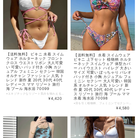
【送料無料】 ビキニ 水着 スイム
【送料無料】 水着 スイムウェア
ウェア ホルターネック フロント
ビキニ 上下セット 植物柄 ホルタ
クロス ウエストリボン 大人可愛
ーネック スイムウェア 体型カバ
い 可愛い パッド付き 小胸 カジ
ー ハイウエスト ハイレグ 大きい
ュアル フェミニン セクシー 韓国
サイズ 可愛い ぽっちゃり パレオ
オルチャン ファッション 人気 ト
パッド付き 小胸 カジュアル フェ
レンド 新作 夏 20代 30代 40代
ミニン セクシー 大人可愛い 韓国
レディース ママ リゾート 旅行
系 オルチャン 人気 トレンド 新
海 プール 海水浴 70099
作 夏 20代 30代 40代 レディー
ス リゾート 旅行 海 プール ママ
▪エキゾチックなリゾート気分を味わえる、大人可愛いビキニ水着が登場しました！ホルターネックのデザインにフロントクロスとウエストリボンが上品なアクセントを加え、セクシーでフェミニンな印象を与えます。 ▪夏のリゾートや海水浴、プールサイドでも目立つこと間違いなしの一着です。新作トレンドアイテムとしてお早めにお求めください！ 【カラー】 ホワイト・ブラック・ピンク 【サイズ】 S カップ：A-B バスト：80‐85cm ウエスト：61‐66cm ヒップ：86‐91cm M カップ：B-C バスト：85‐90cm ウエスト：66-71cm ヒップ：91‐96cm L カップ：C-D/E バスト：90‐95cm ウエスト：71‐76cm ヒップ：96‐101cm ※1~3cmの誤差がある場合がございます。 ※※※ご購入前に以下を必ずお読みください※※※ この度は数ある中から当ショップを訪問していただきありがとうございます。 【 wintmomo 】は流行をいち早く取り入れたファッションをお値打ち価格で提供するお店です！ 毎日楽しく着ることのできるお洋服を取りそろえています。 気持ちの良い取引・商品に満足して頂きたいため、誠にご面倒をおかけしますが、以下の注意点をご覧くださいますよう、お願いいたします。 【商品・送料について】 ・お手持ちのパソコン・スマートフォン・携帯の画面により商品のお色に若干の差がございます。 ・サイズは買い付け先の生産表記です。測り方により1-3cmほど誤差がある場合がございます。 ・北海道、沖縄、離島は送料プラス2500円頂戴しております。 【納期について】 ・お取り寄せ商品のため、2-3週間程お時間頂いております。 更にお時間かかる場合もございますので、余裕をもってご注文いただきますようお願いします。 在庫切れ、生産中止の商品につきましてはキャンセルさせていただく場合がございます。 何卒ご了承くださいませ。 【返品について】 ・ご注文後のキャンセル・内容変更はお受けできません。 ・品到着後に関して、サイズ変更、カラーやイメージが違う、実寸が違う等を気にされる方のクレーム、返品、交換は一切お受けしておりません。(破れ等の初期不良は除きます) 【ご連絡について】 ・ショップご利用時にあたりご案内やお取り寄せ状況をメールにてさせていただいております。 （
水着 海水浴 70098
¥4,420
▪目を引く植物柄、フェミニンでセクシーなデザインの水着が登場しました！ホルターネックのトップスとハイウエスト、ハイレグのボトムズで、プールや海、リゾート、旅行にもぴったりです。 ▪夏を盛り上げる、可愛い、セクシー、大人可愛い、どんな場面でも輝く一着です。新作の人気アイテムをぜひチェックしてみてください！華やかなインスタ映えも約束します♪ 【カラー】 写真の色 【サイズ】 S カップ：A-B バスト：80‐85㎝ ウエスト：61‐66㎝ ヒップ：86‐91㎝ M カップ：B-C バスト：85‐90㎝ ウエスト：66‐71㎝ ヒップ：91‐96㎝ L カップ：C-D/E バスト：90‐95㎝ ウエスト：71‐76㎝ ヒップ：96-101㎝ ※1~3cmの誤差がある場合がございます。 ※※※ご購入前に以下を必ずお読みください※※※ この度は数ある中から当ショップを訪問していただきありがとうございます。 【 wintmomo 】は流行をいち早く取り入れたファッションをお値打ち価格で提供するお店です！ 毎日楽しく着ることのできるお洋服を取りそろえています。 気持ちの良い取引・商品に満足して頂きたいため、誠にご面倒をおかけしますが、以下の注意点をご覧くださいますよう、お願いいたします。 【商品・送料について】 ・お手持ちのパソコン・スマートフォン・携帯の画面により商品のお色に若干の差がございます。 ・サイズは買い付け先の生産表記です。測り方により1-3cmほど誤差がある場合がございます。 ・北海道、沖縄、離島は送料プラス2500円頂戴しております。 【納期について】 ・お取り寄せ商品のため、2-3週間程お時間頂いております。 更にお時間かかる場合もございますので、余裕をもってご注文いただきますようお願いします。 在庫切れ、生産中止の商品につきましてはキャンセルさせていただく場合がございます。 何卒ご了承くださいませ。 【返品について】 ・ご注文後のキャンセル・内容変更はお受けできません。 ・品到着後に関して、サイズ変更、カラーやイメージが違う、実寸が違う等を気にされる方のクレーム、返品、交換は一切お受けしておりません。(破れ等の初期不良は除きます) 【ご連絡について】 ・ショップご利用時にあたりご案内やお取り寄せ状況をメールにてさせていただいております。 （
¥4,580