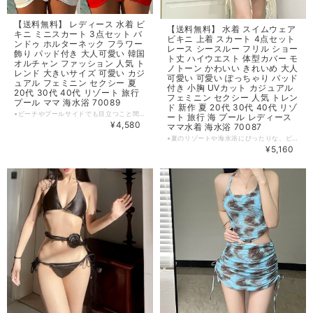
【送料無料】 レディース 水着 ビ
【送料無料】 水着 スイムウェア
キニ ミニスカート 3点セット バ
ビキニ 上着 スカート 4点セット
ンドゥ ホルターネック フラワー
レース シースルー フリル ショー
飾り パッド付き 大人可愛い 韓国
ト丈 ハイウエスト 体型カバー モ
オルチャン ファッション 人気 ト
ノトーン かわいい きれいめ 大人
レンド 大きいサイズ 可愛い カジ
可愛い 可愛い ぽっちゃり パッド
ュアル フェミニン セクシー 夏
付き 小胸 UVカット カジュアル
20代 30代 40代 リゾート 旅行
フェミニン セクシー 人気 トレン
プール ママ 海水浴 70089
ド 新作 夏 20代 30代 40代 リゾ
▪ビーチやプールサイドでも目立つこと間違いなしのビキニとミニスカートの3点セットが登場しました！ホルターネックのトップスに、可愛らしいフラワー飾りがアクセントとなっています。さらに、パット付きでバストをしっかりサポートし、安心感をプラス。 ▪夏の思い出作りにぴったりなこの水着セットで、自分を輝かせてみませんか？ 【カラー】 ホワイト・レッド 【サイズ】 S カップ：A-B バスト : 70‐80cm ウエスト：66‐76cm ヒップ：86‐91cm ヨーロッパサイズ：32‐34 M カップ：B-C バスト : 74‐85cm ウエスト：70‐80cm ヒップ：91‐96cm ヨーロッパサイズ：34‐36 L カップ：C-D バスト : 78‐90cm ウエスト：74‐84cm ヒップ：96‐101cm ヨーロッパサイズ：36‐38 ※1~3cmの誤差がある場合がございます。 ※※※ご購入前に以下を必ずお読みください※※※ この度は数ある中から当ショップを訪問していただきありがとうございます。 【 wintmomo 】は流行をいち早く取り入れたファッションをお値打ち価格で提供するお店です！ 毎日楽しく着ることのできるお洋服を取りそろえています。 気持ちの良い取引・商品に満足して頂きたいため、誠にご面倒をおかけしますが、以下の注意点をご覧くださいますよう、お願いいたします。 【商品・送料について】 ・お手持ちのパソコン・スマートフォン・携帯の画面により商品のお色に若干の差がございます。 ・サイズは買い付け先の生産表記です。測り方により1-3cmほど誤差がある場合がございます。 ・北海道、沖縄、離島は送料プラス2500円頂戴しております。 【納期について】 ・お取り寄せ商品のため、2-3週間程お時間頂いております。 更にお時間かかる場合もございますので、余裕をもってご注文いただきますようお願いします。 在庫切れ、生産中止の商品につきましてはキャンセルさせていただく場合がございます。 何卒ご了承くださいませ。 【返品について】 ・ご注文後のキャンセル・内容変更はお受けできません。 ・品到着後に関して、サイズ変更、カラーやイメージが違う、実寸が違う等を気にされる方のクレーム、返品、交換は一切お受けしておりません。(破れ等の初期不良は除きます) 【ご連絡について】 ・ショップご利用時にあたりご案内やお取り寄せ状況をメールにてさせていただいております。 （
ート 旅行 海 プール レディース
¥4,580
ママ水着 海水浴 70087
▪夏のリゾートや海水浴にぴったりな、ビキニ上着スカート4点セットが登場しました！ミニ丈の上着とスカートはハイウエストデザインで体型カバーもばっちり、レースとフリルのデザインがふんわりと女性らしい印象を与え、モノトーンカラーが大人可愛いスタイルを演出します。パッド付きで小胸もしっかりサポートし、セクシーな雰囲気も演出できます。 ▪旅行やプールでのおしゃれを楽しむための一着です。 【カラー】 モノトーン 【サイズ】 S 身丈 : 155‐160cm 体重 : 40‐49.5kg バスト：70AB 80‐84cm ウエスト : 60.6以内 M 身丈 : 160‐165cm 体重 : 49.5‐57.5kg バスト：75AB 85‐89cm ウエスト : 60.6‐66.66cm L 身丈 : 165‐170cm 体重 : 57.5‐65kg バスト：80AB 90‐94cm ウエスト : 66.66‐72.72cm ※1~3cmの誤差がある場合がございます。 ※※※ご購入前に以下を必ずお読みください※※※ この度は数ある中から当ショップを訪問していただきありがとうございます。 【 wintmomo 】は流行をいち早く取り入れたファッションをお値打ち価格で提供するお店です！ 毎日楽しく着ることのできるお洋服を取りそろえています。 気持ちの良い取引・商品に満足して頂きたいため、誠にご面倒をおかけしますが、以下の注意点をご覧くださいますよう、お願いいたします。 【商品・送料について】 ・お手持ちのパソコン・スマートフォン・携帯の画面により商品のお色に若干の差がございます。 ・サイズは買い付け先の生産表記です。測り方により1-3cmほど誤差がある場合がございます。 ・北海道、沖縄、離島は送料プラス2500円頂戴しております。 【納期について】 ・お取り寄せ商品のため、2-3週間程お時間頂いております。 更にお時間かかる場合もございますので、余裕をもってご注文いただきますようお願いします。 在庫切れ、生産中止の商品につきましてはキャンセルさせていただく場合がございます。 何卒ご了承くださいませ。 【返品について】 ・ご注文後のキャンセル・内容変更はお受けできません。 ・品到着後に関して、サイズ変更、カラーやイメージが違う、実寸が違う等を気にされる方のクレーム、返品、交換は一切お受けしておりません。(破れ等の初期不良は除きます) 【ご連絡について】 ・ショップご利用時にあたりご案内やお取り寄せ状況をメールにてさせていただいております。 （
¥5,160