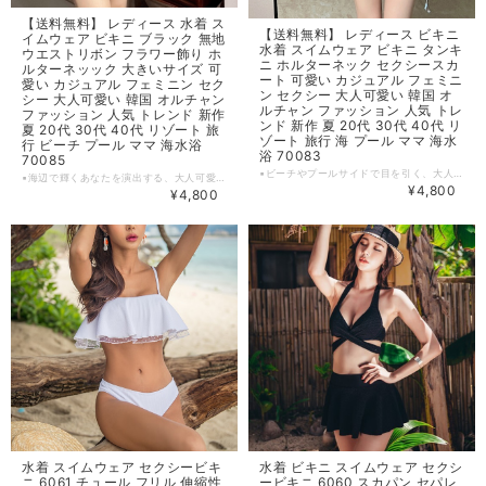
【送料無料】 レディース 水着 ス
【送料無料】 レディース ビキニ
イムウェア ビキニ ブラック 無地
水着 スイムウェア ビキニ タンキ
ウエストリボン フラワー飾り ホ
ニ ホルターネック セクシースカ
ルターネッック 大きいサイズ 可
ート 可愛い カジュアル フェミニ
愛い カジュアル フェミニン セク
ン セクシー 大人可愛い 韓国 オ
シー 大人可愛い 韓国 オルチャン
ルチャン ファッション 人気 トレ
ファッション 人気 トレンド 新作
ンド 新作 夏 20代 30代 40代 リ
夏 20代 30代 40代 リゾート 旅
ゾート 旅行 海 プール ママ 海水
行 ビーチ プール ママ 海水浴
浴 70083
70085
▪ビーチやプールサイドで目を引く、大人可愛いビキニセットが登場！ホルターネックやセクシースカートが女性らしさを引き立て、どんなシーンでも魅力を放ちます。タンキニのデザインで、ヒップラインもカバーしつつ、華やかさを演出します。 ▪夏の思い出作りに、このビキニセットをぜひお楽しみください。 【カラー】 ライトブルー 【サイズ】 M 身長：150‐160cm 体重：42‐51㎏ カップ : A-B ウエスト：25‐27インチ L 身長：155‐1cm 体重：50‐57kg カップ : A-B‐C ウエスト：27‐29インチ XL 身長：160‐170cm 体重：57‐64kg バスト : A-B‐C ウエスト：29‐32インチ ※1~3cmの誤差がある場合がございます。 ※※※ご購入前に以下を必ずお読みください※※※ この度は数ある中から当ショップを訪問していただきありがとうございます。 【 wintmomo 】は流行をいち早く取り入れたファッションをお値打ち価格で提供するお店です！ 毎日楽しく着ることのできるお洋服を取りそろえています。 気持ちの良い取引・商品に満足して頂きたいため、誠にご面倒をおかけしますが、以下の注意点をご覧くださいますよう、お願いいたします。 【商品・送料について】 ・お手持ちのパソコン・スマートフォン・携帯の画面により商品のお色に若干の差がございます。 ・サイズは買い付け先の生産表記です。測り方により1-3cmほど誤差がある場合がございます。 ・北海道、沖縄、離島は送料プラス2500円頂戴しております。 【納期について】 ・お取り寄せ商品のため、2-3週間程お時間頂いております。 更にお時間かかる場合もございますので、余裕をもってご注文いただきますようお願いします。 在庫切れ、生産中止の商品につきましてはキャンセルさせていただく場合がございます。 何卒ご了承くださいませ。 【返品について】 ・ご注文後のキャンセル・内容変更はお受けできません。 ・品到着後に関して、サイズ変更、カラーやイメージが違う、実寸が違う等を気にされる方のクレーム、返品、交換は一切お受けしておりません。(破れ等の初期不良は除きます) 【ご連絡について】 ・ショップご利用時にあたりご案内やお取り寄せ状況をメールにてさせていただいております。 （
▪海辺で輝くあなたを演出する、大人可愛いビキニが登場しました！ブラックの無地にウエストリボンのフラワー飾りが、フェミニンでセクシーな魅力を引き立てます。ホルターネックのデザインで、胸元も美しくスタイリッシュに。 ▪夏のリゾートや海水浴、プールやビーチでのアクティビティにぴったり。この夏、あなたもビキニで自信を持ち、輝いてみませんか？ 【カラー】 ブラック 【サイズ】 S 身長：153～163cm 体重：44.5‐50kg バスト：70ABC 80-84cm ウエスト：54.54‐66.66cm M 身長：155～170cm 体重：50‐56kg バスト：75ABC 85-89cm ウエスト：60.6‐66.66cm L 身長：158～170cm 体重：56.5‐62.5kg バスト：80ABC 90-94cm ウエスト：66.66-72.72cm ※1~3cmの誤差がある場合がございます。 ※※※ご購入前に以下を必ずお読みください※※※ この度は数ある中から当ショップを訪問していただきありがとうございます。 【 wintmomo 】は流行をいち早く取り入れたファッションをお値打ち価格で提供するお店です！ 毎日楽しく着ることのできるお洋服を取りそろえています。 気持ちの良い取引・商品に満足して頂きたいため、誠にご面倒をおかけしますが、以下の注意点をご覧くださいますよう、お願いいたします。 【商品・送料について】 ・お手持ちのパソコン・スマートフォン・携帯の画面により商品のお色に若干の差がございます。 ・サイズは買い付け先の生産表記です。測り方により1-3cmほど誤差がある場合がございます。 ・北海道、沖縄、離島は送料プラス2500円頂戴しております。 【納期について】 ・お取り寄せ商品のため、2-3週間程お時間頂いております。 更にお時間かかる場合もございますので、余裕をもってご注文いただきますようお願いします。 在庫切れ、生産中止の商品につきましてはキャンセルさせていただく場合がございます。 何卒ご了承くださいませ。 【返品について】 ・ご注文後のキャンセル・内容変更はお受けできません。 ・品到着後に関して、サイズ変更、カラーやイメージが違う、実寸が違う等を気にされる方のクレーム、返品、交換は一切お受けしておりません。(破れ等の初期不良は除きます) 【ご連絡について】 ・ショップご利用時にあたりご案内やお取り寄せ状況をメールにてさせていただいております。 （
¥4,800
¥4,800
水着 スイムウェア セクシービキ
水着 ビキニ スイムウェア セクシ
ニ 6061 チュール フリル 伸縮性
ービキニ 6060 スカパン セパレ