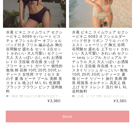
水着 ビキニ スイムウェア セクシ
水着 ビキニ スイムウェア セクシ
ービキニ 6099 セパレート ビス
ービキニ 6083 オフショルダー
チェ オフショルダー オフショル
パッド付き リボン フリル ハイウ
パッド付き フリル 編み込み 胸元
エスト シャーリング 胸元 谷間
谷間魅せ 盛れる セット 2点セッ
谷間魅せ 盛れる 上下セット かわ
ト かわいい 大人可愛い セクシー
いい 大人可愛い きれいめ セクシ
大人 大人っぽい おしゃれ お洒落
ー sexy シンプル カジュアル ナ
レトロ 主役級 存在感 女っぽ ラ
チュラル 大人 大人っぽい お洒落
ブリー キュート ガーリー 個性的
レトロ 主役級 存在感 キュート
無地 柄 花柄 10代 20代 30代 レ
スタイリッシュ かっこいい 無地
ディース 女性用 ママ ミセス 女
10代 20代 30代 レディース 夏
の子 夏 海 ビーチ プール 美脚 美
海 ビーチ リゾート 旅行 美脚 脚
スタイル 格上げ M L XL 色展開
長 韓国系 オルチャン 高見え 格
ブラック ブラウン ピンク 送料無
上げ モテ トレンド 流行 M L XL
料
送料無料
■「海辺で輝くあなたの魅力を引き立てる水着が登場。セクシーなビスチェのデザインにオフショルダーとフリルが加わり、女性らしさを際立たせます。パッド付きで胸元を盛り上げ、谷間魅せ効果も抜群です。 ■トレンド感あふれる編み込みディテールが個性的なアクセント。かわいらしさと大人っぽさを兼ね備えたデザインで、夏のビーチやプールで主役級の存在感を放つこと間違いありません。 【カラー】 ブラック,ブラウン,ピンク,花柄 M 身長：155-165cm 体重：45-50kg カップ：70ABC ウエスト：59-66 L 身長：160-165cm 体重：50-55kg カップ：75ABC ウエスト：66-73cm XL 身長：165-170cm 体重：55-65kg カップ：80ABC ウエスト：73-79cm ※※※ご購入前に以下を必ずお読みください※※※ この度は数ある中から当ショップを訪問していただきありがとうございます。 【 wintmomo 】は流行をいち早く取り入れたファッションをお値打ち価格で提供するお店です！ 毎日楽しく着ることのできるお洋服を取りそろえています。 気持ちの良い取引・商品に満足して頂きたいため、誠にご面倒をおかけしますが、以下の注意点をご覧くださいますよう、お願いいたします。 【商品・送料について】 ・お手持ちのパソコン・スマートフォン・携帯の画面により商品のお色に若干の差がございます。 ・サイズは買い付け先の生産表記です。測り方により1-3cmほど誤差がある場合がございます。 ・北海道、沖縄、離島は送料プラス2500円頂戴しております。 【納期について】 ・お取り寄せ商品のため、2-3週間程お時間頂いております。 更にお時間かかる場合もございますので、余裕をもってご注文いただきますようお願いします。 在庫切れ、生産中止の商品につきましてはキャンセルさせていただく場合がございます。 何卒ご了承くださいませ。 【返品について】 ・ご注文後のキャンセル・内容変更はお受けできません。 ・品到着後に関して、サイズ変更、カラーやイメージが違う、実寸が違う等を気にされる方のクレーム、返品、交換は一切お受けしておりません。(破れ等の初期不良は除きます) 【ご連絡について】 ・ショップご利用時にあたりご案内やお取り寄せ状況をメールにてさせていただいております。 （
■この夏、ビーチで輝くあなたにぴったりの水着が登場！オフショルダービキニです。 ■パッド付きで胸元を盛り上げ、リボンやフリルのデザインで可愛さを演出しました。ハイウエストのボトムは美脚効果が抜群。大人っぽいキュートな印象を与え、かっこよくも可愛らしくも着こなせます。 ■無地なので、どんなアクセサリーやカバーアップとも相性抜群。お洒落なリゾート地で主役級の存在感を放ちましょう。旅行にも手軽に持ち運べますよ。 【カラー】 画像のカラー 【サイズ】 M 身長：150-160cm 体重：41-50kg カップ：70AB-75AB ウエスト：61cm以下 L 身長：158-168cm 体重：48-58kg カップ：75AB-80AB ウエスト：61-67cm XL 身長：165-175cm 体重：55-65kg カップ：80AB-85AB ウエスト：67-73cm ※※※ご購入前に以下を必ずお読みください※※※ この度は数ある中から当ショップを訪問していただきありがとうございます。 【 wintmomo 】は流行をいち早く取り入れたファッションをお値打ち価格で提供するお店です！ 毎日楽しく着ることのできるお洋服を取りそろえています。 気持ちの良い取引・商品に満足して頂きたいため、誠にご面倒をおかけしますが、以下の注意点をご覧くださいますよう、お願いいたします。 【商品・送料について】 ・お手持ちのパソコン・スマートフォン・携帯の画面により商品のお色に若干の差がございます。 ・サイズは買い付け先の生産表記です。測り方により1-3cmほど誤差がある場合がございます。 ・北海道、沖縄、離島は送料プラス2500円頂戴しております。 【納期について】 ・お取り寄せ商品のため、2-3週間程お時間頂いております。 更にお時間かかる場合もございますので、余裕をもってご注文いただきますようお願いします。 在庫切れ、生産中止の商品につきましてはキャンセルさせていただく場合がございます。 何卒ご了承くださいませ。 【返品について】 ・ご注文後のキャンセル・内容変更はお受けできません。 ・品到着後に関して、サイズ変更、カラーやイメージが違う、実寸が違う等を気にされる方のクレーム、返品、交換は一切お受けしておりません。(破れ等の初期不良は除きます) 【ご連絡について】 ・ショップご利用時にあたりご案内やお取り寄せ状況をメールにてさせていただいております。 （
¥3,980
¥3,580
More