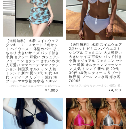
【送料無料】 水着 スイムウェア
【送料無料】 水着 スイムウェア
タンキニ ミニスカート 3点セッ
2点セット ビキニ ハイウエスト
ト ハイウエスト 体型カバー ぽっ
シンプル フェミニン 大人可愛い
ちゃり 大きいサイズ パッド付き
大きいサイズ 可愛い パッド付き
小胸 セクシー 可愛い カジュアル
小胸 カジュアル フェミニン セク
フェミニン セクシー きれいめ 大
シー 韓国 オルチャンファッショ
人可愛い ママコーデ ママファッ
ン 人気 トレンド 新作 夏 20代
ション 韓国系 オルチャン 人気
30代 40代 レディース リゾート
トレンド 新作 夏 20代 30代 40
旅行 海 プール ママ水着 海水浴
代 レディース リゾート 旅行 海
70095
プール ママ水着 海水浴 70097
▪カジュアルからセクシーまで、幅広い着こなしを楽しめるビキニ水着2点セットが登場しました。ハイウエストのシンプルでフェミニンなデザインは、大人可愛い雰囲気を演出してくれます。パッド付きで小胸もしっかりサポートし、自信を持って海やプールで楽しめること間違いなし。 ▪この水着で気分もリフレッシュ！夏のトレンドを取り入れたスタイリッシュなコーディネートを楽しんでください。 【カラー】ホワイト・ブラック・ワインレッド 【サイズ】 M カップ：70A 70B トップバスト : 78‐83cm アンダーバスト : 66‐73cm ウエスト : 64‐74cm ヒップ：80‐88cm L カップ：70C 75A 75B トップバスト : 83‐88cm アンダーバスト : 72‐78cm ウエスト : 68‐78cm ヒップ：85‐93cm XL カップ：75C 80A 80B トップバスト : 88‐93cm アンダーバスト : 77‐83cm ウエスト : 72‐82cm ヒップ：90‐98cm ※1~3cmの誤差がある場合がございます。 ※※※ご購入前に以下を必ずお読みください※※※ この度は数ある中から当ショップを訪問していただきありがとうございます。 【 wintmomo 】は流行をいち早く取り入れたファッションをお値打ち価格で提供するお店です！ 毎日楽しく着ることのできるお洋服を取りそろえています。 気持ちの良い取引・商品に満足して頂きたいため、誠にご面倒をおかけしますが、以下の注意点をご覧くださいますよう、お願いいたします。 【商品・送料について】 ・お手持ちのパソコン・スマートフォン・携帯の画面により商品のお色に若干の差がございます。 ・サイズは買い付け先の生産表記です。測り方により1-3cmほど誤差がある場合がございます。 ・北海道、沖縄、離島は送料プラス2500円頂戴しております。 【納期について】 ・お取り寄せ商品のため、2-3週間程お時間頂いております。 更にお時間かかる場合もございますので、余裕をもってご注文いただきますようお願いします。 在庫切れ、生産中止の商品につきましてはキャンセルさせていただく場合がございます。 何卒ご了承くださいませ。 【返品について】 ・ご注文後のキャンセル・内容変更はお受けできません。 ・品到着後に関して、サイズ変更、カラーやイメージが違う、実寸が違う等を気にされる方のクレーム、返品、交換は一切お受けしておりません。(破れ等の初期不良は除きます) 【ご連絡について】 ・ショップご利用時にあたりご案内やお取り寄せ状況をメールにてさせていただいております。 （
・このタンキニとミニスカートの3点セットの水着は、あなたの夏のリゾートやビーチライフを華やかに彩ります！ボディラインをカバーしつつもセクシーさを演出するハイウエストのデザインは、体型を気にせず自信を持って楽しめます。さらに、小胸の方でも安心なパッド付きで、フェミニンでセクシーな装いを叶えます。 ・ビーチや旅行にもぴったりで、夏の休日を楽しむ女性には必見の一着です！ 【カラー】 写真の色 【サイズ】 M 身長 : 150‐160cm 体重 : 42‐51kg カップ : A‐B ウエスト : 60‐67cm L 身長 : 155‐165cm 体重 : 50‐57kg カップ : A‐B‐C ウエスト : 67‐73cm XL 身長 : 160‐170cm 体重 : 57‐64kg カップ : A‐B‐C ウエスト : 73‐83cm ※1~3cmの誤差がある場合がございます。 ※※※ご購入前に以下を必ずお読みください※※※ この度は数ある中から当ショップを訪問していただきありがとうございます。 【 wintmomo 】は流行をいち早く取り入れたファッションをお値打ち価格で提供するお店です！ 毎日楽しく着ることのできるお洋服を取りそろえています。 気持ちの良い取引・商品に満足して頂きたいため、誠にご面倒をおかけしますが、以下の注意点をご覧くださいますよう、お願いいたします。 【商品・送料について】 ・お手持ちのパソコン・スマートフォン・携帯の画面により商品のお色に若干の差がございます。 ・サイズは買い付け先の生産表記です。測り方により1-3cmほど誤差がある場合がございます。 ・北海道、沖縄、離島は送料プラス2500円頂戴しております。 【納期について】 ・お取り寄せ商品のため、2-3週間程お時間頂いております。 更にお時間かかる場合もございますので、余裕をもってご注文いただきますようお願いします。 在庫切れ、生産中止の商品につきましてはキャンセルさせていただく場合がございます。 何卒ご了承くださいませ。 【返品について】 ・ご注文後のキャンセル・内容変更はお受けできません。 ・品到着後に関して、サイズ変更、カラーやイメージが違う、実寸が違う等を気にされる方のクレーム、返品、交換は一切お受けしておりません。(破れ等の初期不良は除きます) 【ご連絡について】 ・ショップご利用時にあたりご案内やお取り寄せ状況をメールにてさせていただいております。 （
¥4,760
¥4,900