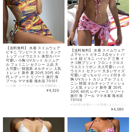
【送料無料】 水着 スイムウェア
【送料無料】 水着 スイムウェア
ビキニ ワンピース セット タンク
上下セット ビキニ 3点セット パ
トップ ハイウエスト 体型カバー
レオ 紐 ビキニ ハイレグ 三角 イ
可愛い 小胸 UVカット カジュア
チゴ柄プリント フロントクロス
ル フェミニン セクシー 上品 大
ウエストリボン 大人可愛い ハイ
人可愛い 韓国系 オルチャン 人気
ウエスト セクシー 大きいサイズ
トレンド 新作 夏 20代 30代 40
可愛い ぽっちゃり パッド付き 小
代 レディース リゾート 旅行 海
胸 UVカット カジュアル フェミ
プール ママ水着 海水浴 70101
ニン 韓国 オルチャンファッショ
▪この夏、ビーチやプールで大活躍間違いなしの水着セットが登場しました！今回のセットは、可愛らしいハイウエストでタンクのワンピースとビキニのセットで体型カバーも抜群。フェミニンでセクシー、さらに上品なデザインは大人女性にぴったりです。 ▪キュートで大人っぽいスタイルを手に入れて輝いてみませんか？ 【カラー】 イエロー・グリーン・レッド 【サイズ】 S カップ：A‐B バスト：80‐85cm ウエスト：61‐66cm ヒップ：86‐91cm M カップ：B‐C バスト：85‐90cm ウエスト：66‐71cm ヒップ：91‐96cm L カップ：C‐D/E バスト：90‐95cm ウエスト：71‐76cm ヒップ：96‐101cm ※1~3cmの誤差がある場合がございます。 ※※※ご購入前に以下を必ずお読みください※※※ この度は数ある中から当ショップを訪問していただきありがとうございます。 【 wintmomo 】は流行をいち早く取り入れたファッションをお値打ち価格で提供するお店です！ 毎日楽しく着ることのできるお洋服を取りそろえています。 気持ちの良い取引・商品に満足して頂きたいため、誠にご面倒をおかけしますが、以下の注意点をご覧くださいますよう、お願いいたします。 【商品・送料について】 ・お手持ちのパソコン・スマートフォン・携帯の画面により商品のお色に若干の差がございます。 ・サイズは買い付け先の生産表記です。測り方により1-3cmほど誤差がある場合がございます。 ・北海道、沖縄、離島は送料プラス2500円頂戴しております。 【納期について】 ・お取り寄せ商品のため、2-3週間程お時間頂いております。 更にお時間かかる場合もございますので、余裕をもってご注文いただきますようお願いします。 在庫切れ、生産中止の商品につきましてはキャンセルさせていただく場合がございます。 何卒ご了承くださいませ。 【返品について】 ・ご注文後のキャンセル・内容変更はお受けできません。 ・品到着後に関して、サイズ変更、カラーやイメージが違う、実寸が違う等を気にされる方のクレーム、返品、交換は一切お受けしておりません。(破れ等の初期不良は除きます) 【ご連絡について】 ・ショップご利用時にあたりご案内やお取り寄せ状況をメールにてさせていただいております。 （
ン 人気 トレンド 新作 夏 20代
¥4,520
30代 40代 レディース リゾート
旅行 海 プール ママ水着 海水浴
70100
▪大注目の水着セットが登場しました！この3点セットは、ビキニ上下とパレオがセットになっており、さらに可愛いイチゴ柄プリントが施されたアイテムです。ハイレグで脚長効果もあり、セクシーでありながらもフェミニンな雰囲気を演出します。ウエストリボンやフロントクロスがアクセントになり、大人可愛いスタイルを叶えます。 ▪是非、お手持ちの水着コレクションに加えてみてください。 【カラー】 ピンク 【サイズ】 S バスト：72‐80cm ウエスト：60‐66cm ヒップ：78‐85cm カップ：A‐B M バスト：80‐88cm ウエスト：64‐70cm ヒップ：85‐91cm カップ：B‐C L バスト：88‐95cm ウエスト：68‐74cm ヒップ：91‐97cm カップ：C-D XL バスト：95‐103cm ウエスト：72‐78cm ヒップ：97‐105cm カップ：D-E ※1~3cmの誤差がある場合がございます。 ※※※ご購入前に以下を必ずお読みください※※※ この度は数ある中から当ショップを訪問していただきありがとうございます。 【 wintmomo 】は流行をいち早く取り入れたファッションをお値打ち価格で提供するお店です！ 毎日楽しく着ることのできるお洋服を取りそろえています。 気持ちの良い取引・商品に満足して頂きたいため、誠にご面倒をおかけしますが、以下の注意点をご覧くださいますよう、お願いいたします。 【商品・送料について】 ・お手持ちのパソコン・スマートフォン・携帯の画面により商品のお色に若干の差がございます。 ・サイズは買い付け先の生産表記です。測り方により1-3cmほど誤差がある場合がございます。 ・北海道、沖縄、離島は送料プラス2500円頂戴しております。 【納期について】 ・お取り寄せ商品のため、2-3週間程お時間頂いております。 更にお時間かかる場合もございますので、余裕をもってご注文いただきますようお願いします。 在庫切れ、生産中止の商品につきましてはキャンセルさせていただく場合がございます。 何卒ご了承くださいませ。 【返品について】 ・ご注文後のキャンセル・内容変更はお受けできません。 ・品到着後に関して、サイズ変更、カラーやイメージが違う、実寸が違う等を気にされる方のクレーム、返品、交換は一切お受けしておりません。(破れ等の初期不良は除きます) 【ご連絡について】 ・ショップご利用時にあたりご案内やお取り寄せ状況をメールにてさせていただいております。 （
¥4,580