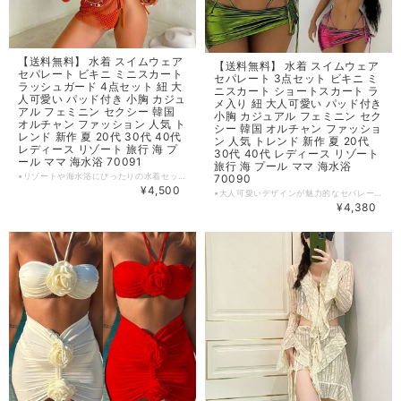
【送料無料】 水着 スイムウェア
【送料無料】 水着 スイムウェア
セパレート ビキニ ミニスカート
セパレート 3点セット ビキニ ミ
ラッシュガード 4点セット 紐 大
ニスカート ショートスカート ラ
人可愛い パッド付き 小胸 カジュ
メ入り 紐 大人可愛い パッド付き
アル フェミニン セクシー 韓国
小胸 カジュアル フェミニン セク
オルチャン ファッション 人気 ト
シー 韓国 オルチャン ファッショ
レンド 新作 夏 20代 30代 40代
ン 人気 トレンド 新作 夏 20代
レディース リゾート 旅行 海 プ
30代 40代 レディース リゾート
ール ママ 海水浴 70091
旅行 海 プール ママ 海水浴
▪リゾートや海水浴にぴったりの水着セットが新登場！セパレートのビキニと、透け感の有るミニスカートとショート丈のラッシュガードの4点セットで、大人可愛いフェミニンなデザインが魅力です。パッド付きで小胸もしっかりサポートしてくれるので、自信を持ってビーチやプールを楽しめます。 ▪夏を彩るセクシーでスタイリッシュな一着を是非お試しください。 【カラー】 オレンジ 【サイズ】 S カップ: A-B バスト : 70‐80cm ウエスト：66‐76cm ヒップ：86‐91cm ヨーロッパサイズ：32‐34 M カップ: B-C バスト : 74‐85cm ウエスト：70‐80cm ヒップ：91‐96cm ヨーロッパサイズ：34‐36 L カップ: C-D バスト : 78‐90cm ウエスト：74‐84cm ヒップ：96‐101cm ヨーロッパサイズ：36‐38 ※1~3cmの誤差がある場合がございます。 ※※※ご購入前に以下を必ずお読みください※※※ この度は数ある中から当ショップを訪問していただきありがとうございます。 【 wintmomo 】は流行をいち早く取り入れたファッションをお値打ち価格で提供するお店です！ 毎日楽しく着ることのできるお洋服を取りそろえています。 気持ちの良い取引・商品に満足して頂きたいため、誠にご面倒をおかけしますが、以下の注意点をご覧くださいますよう、お願いいたします。 【商品・送料について】 ・お手持ちのパソコン・スマートフォン・携帯の画面により商品のお色に若干の差がございます。 ・サイズは買い付け先の生産表記です。測り方により1-3cmほど誤差がある場合がございます。 ・北海道、沖縄、離島は送料プラス2500円頂戴しております。 【納期について】 ・お取り寄せ商品のため、2-3週間程お時間頂いております。 更にお時間かかる場合もございますので、余裕をもってご注文いただきますようお願いします。 在庫切れ、生産中止の商品につきましてはキャンセルさせていただく場合がございます。 何卒ご了承くださいませ。 【返品について】 ・ご注文後のキャンセル・内容変更はお受けできません。 ・品到着後に関して、サイズ変更、カラーやイメージが違う、実寸が違う等を気にされる方のクレーム、返品、交換は一切お受けしておりません。(破れ等の初期不良は除きます) 【ご連絡について】 ・ショップご利用時にあたりご案内やお取り寄せ状況をメールにてさせていただいております。 （
70090
¥4,500
▪大人可愛いデザインが魅力的なセパレートなビキニとミニスカートの3点セットです。ラメ入りの素材や紐ディテールが女性らしさを引き立て、さらにはパッド付きで小胸もしっかりサポート。フェミニンでセクシーなスタイルを演出します。 ▪リゾートや旅行、プールや海水浴など、様々なシーンで活躍してくれること間違いなし！ 【カラー】 グリーン・ブルー・ピンク 【サイズ】 S カップ: A-B バスト : 70‐80cm ウエスト：66‐76cm ヒップ：86‐91cm ヨーロッパサイズ：32‐34 M カップ: B-C バスト : 74‐85cm ウエスト：70‐80cm ヒップ：91‐96cm ヨーロッパサイズ：34‐36 L カップ: C-D バスト : 78‐90cm ウエスト：74‐84cm ヒップ：96‐101cm ヨーロッパサイズ：36‐38 ※1~3cmの誤差がある場合がございます。 ※※※ご購入前に以下を必ずお読みください※※※ この度は数ある中から当ショップを訪問していただきありがとうございます。 【 wintmomo 】は流行をいち早く取り入れたファッションをお値打ち価格で提供するお店です！ 毎日楽しく着ることのできるお洋服を取りそろえています。 気持ちの良い取引・商品に満足して頂きたいため、誠にご面倒をおかけしますが、以下の注意点をご覧くださいますよう、お願いいたします。 【商品・送料について】 ・お手持ちのパソコン・スマートフォン・携帯の画面により商品のお色に若干の差がございます。 ・サイズは買い付け先の生産表記です。測り方により1-3cmほど誤差がある場合がございます。 ・北海道、沖縄、離島は送料プラス2500円頂戴しております。 【納期について】 ・お取り寄せ商品のため、2-3週間程お時間頂いております。 更にお時間かかる場合もございますので、余裕をもってご注文いただきますようお願いします。 在庫切れ、生産中止の商品につきましてはキャンセルさせていただく場合がございます。 何卒ご了承くださいませ。 【返品について】 ・ご注文後のキャンセル・内容変更はお受けできません。 ・品到着後に関して、サイズ変更、カラーやイメージが違う、実寸が違う等を気にされる方のクレーム、返品、交換は一切お受けしておりません。(破れ等の初期不良は除きます) 【ご連絡について】 ・ショップご利用時にあたりご案内やお取り寄せ状況をメールにてさせていただいております。 （
¥4,380