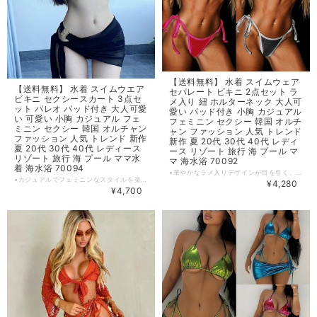
【送料無料】 水着 スイムウェア
【送料無料】 水着 スイムウエア
セパレート ビキニ 2点セット ラ
ビキニ セクシースカート 3点セ
メ入り 紐 ホルターネック 大人可
ット パレオ パッド付き 大人可愛
愛い パッド付き 小胸 カジュアル
い 可愛い 小胸 カジュアル フェ
フェミニン セクシー 韓国 オルチ
ミニン セクシー 韓国 オルチャン
ャン ファッション 人気 トレンド
ファッション 人気 トレンド 新作
新作 夏 20代 30代 40代 レディ
夏 20代 30代 40代 レディース
ース リゾート 旅行 海 プール マ
リゾート 旅行 海 プール ママ水
マ 海水浴 70092
着 海水浴 70094
▪華やかなラメ入りデザインが目を引く、セクシーで可愛い水着セットが登場しました！ホルターネック等の紐が女性らしさを引き立て、旅行、プール、海水浴と様々なシーンで活躍するアイテムです。 ▪夏の暑さを涼やかに過ごせる水着は、おしゃれなリゾートやビーチタイムをより一層楽しめること間違いなしです。 【カラー】 ピンク・シルバー 【サイズ】 S カップ: A-B バスト : 70‐80cm ウエスト：66‐76cm ヒップ：86‐91cm ヨーロッパサイズ：32‐34 M カップ: B-C バスト : 74‐85cm ウエスト：70‐80cm ヒップ：91‐96cm ヨーロッパサイズ：34‐36 L カップ: C-D バスト : 78‐90cm ウエスト：74‐84cm ヒップ：96‐101cm ヨーロッパサイズ：36‐38 ※1~3cmの誤差がある場合がございます。 ※※※ご購入前に以下を必ずお読みください※※※ この度は数ある中から当ショップを訪問していただきありがとうございます。 【 wintmomo 】は流行をいち早く取り入れたファッションをお値打ち価格で提供するお店です！ 毎日楽しく着ることのできるお洋服を取りそろえています。 気持ちの良い取引・商品に満足して頂きたいため、誠にご面倒をおかけしますが、以下の注意点をご覧くださいますよう、お願いいたします。 【商品・送料について】 ・お手持ちのパソコン・スマートフォン・携帯の画面により商品のお色に若干の差がございます。 ・サイズは買い付け先の生産表記です。測り方により1-3cmほど誤差がある場合がございます。 ・北海道、沖縄、離島は送料プラス2500円頂戴しております。 【納期について】 ・お取り寄せ商品のため、2-3週間程お時間頂いております。 更にお時間かかる場合もございますので、余裕をもってご注文いただきますようお願いします。 在庫切れ、生産中止の商品につきましてはキャンセルさせていただく場合がございます。 何卒ご了承くださいませ。 【返品について】 ・ご注文後のキャンセル・内容変更はお受けできません。 ・品到着後に関して、サイズ変更、カラーやイメージが違う、実寸が違う等を気にされる方のクレーム、返品、交換は一切お受けしておりません。(破れ等の初期不良は除きます) 【ご連絡について】 ・ショップご利用時にあたりご案内やお取り寄せ状況をメールにてさせていただいております。 （
▪カジュアルでフェミニンなスタイルを楽しむなら、このビキニ水着がおすすめです。パッド付きのトップスとセクシースカートで、大人可愛いルックスを演出。小胸の方でも安心して着用できるデザインでさまざまなシーンで活躍します。 ▪リゾートや旅行で、海やプールでの楽しい時間を彩る水着としてもおすすめです。夏の暑い季節にぴったりの涼やかな姿を手に入れて、思い出に残る素敵な時間を過ごしましょう。 【カラー】 ブラック 【サイズ】 S 身長：150‐165cm 体重：39‐50kg ウエスト；60.6cm以下 カップ：70A‐75B バスト：78‐83cm M 身長：152‐170cm 体重：50‐57.5kg ウエスト；60.6‐63.63cm カップ：75A‐80B バスト：78‐83cm L 身長：155‐175cm 体重：57.5‐67.5kg ウエスト；66.66‐72.72cm カップ：75B‐85C バスト：90‐96cm ※1~3cmの誤差がある場合がございます。 ※※※ご購入前に以下を必ずお読みください※※※ この度は数ある中から当ショップを訪問していただきありがとうございます。 【 wintmomo 】は流行をいち早く取り入れたファッションをお値打ち価格で提供するお店です！ 毎日楽しく着ることのできるお洋服を取りそろえています。 気持ちの良い取引・商品に満足して頂きたいため、誠にご面倒をおかけしますが、以下の注意点をご覧くださいますよう、お願いいたします。 【商品・送料について】 ・お手持ちのパソコン・スマートフォン・携帯の画面により商品のお色に若干の差がございます。 ・サイズは買い付け先の生産表記です。測り方により1-3cmほど誤差がある場合がございます。 ・北海道、沖縄、離島は送料プラス2500円頂戴しております。 【納期について】 ・お取り寄せ商品のため、2-3週間程お時間頂いております。 更にお時間かかる場合もございますので、余裕をもってご注文いただきますようお願いします。 在庫切れ、生産中止の商品につきましてはキャンセルさせていただく場合がございます。 何卒ご了承くださいませ。 【返品について】 ・ご注文後のキャンセル・内容変更はお受けできません。 ・品到着後に関して、サイズ変更、カラーやイメージが違う、実寸が違う等を気にされる方のクレーム、返品、交換は一切お受けしておりません。(破れ等の初期不良は除きます) 【ご連絡について】 ・ショップご利用時にあたりご案内やお取り寄せ状況をメールにてさせていただいております。 （
¥4,280
¥4,700