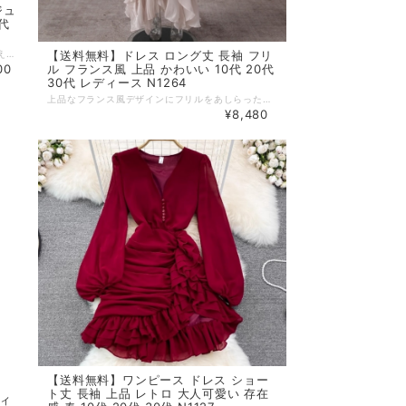
ジュ
代
【送料無料】ドレス ロング丈 長袖 フリ
ガーリーな可愛らしさと、セクシーさを兼ね備えたミニ丈ドレスです。 長袖デザインが程よいバランスを演出し、カジュアルに着こなしながらも 視線を惹きつけるスタイルが叶います。 デートやお出かけなど、とっておきの日をもっと心ときめく時間にしてくれる一着です。 【カラー】 グレー,ブラック,ブラウン 【サイズ】 M L ※1~3cmの誤差がある場合がございます。 ※※※ご購入前に以下を必ずお読みください※※※ この度は数ある中から当ショップを訪問していただきありがとうございます。 【 wihtmomo 】は流行をいち早く取り入れたファッションをお値打ち価格で提供するお店です！ 毎日楽しく着ることのできるお洋服を取りそろえています。 気持ちの良い取引・商品に満足して頂きたいため、誠にご面倒をおかけしますが、以下の注意点をご覧くださいますよう、お願いいたします。 【商品・送料について】 ・お手持ちのパソコン・スマートフォン・携帯の画面により商品のお色に若干の差がございます。 ・サイズは買い付け先の生産表記です。測り方により1-3cmほど誤差がある場合がございます。 ・北海道、沖縄、離島は送料プラス2500円頂戴しております。 【納期について】 ・お取り寄せ商品のため、2-3週間程お時間頂いております。 更にお時間かかる場合もございますので、余裕をもってご注文いただきますようお願いします。 在庫切れ、生産中止の商品につきましてはキャンセルさせていただく場合がございます。 何卒ご了承くださいませ。 【返品について】 ・ご注文後のキャンセル・内容変更はお受けできません。 ・品到着後に関して、サイズ変更、カラーやイメージが違う、実寸が違う等を気にされる方のクレーム、返品、交換は一切お受けしておりません。(破れ等の初期不良は除きます) 【ご連絡について】 ・ショップご利用時にあたりご案内やお取り寄せ状況をメールにてさせていただいております。 （
ル フランス風 上品 かわいい 10代 20代
00
30代 レディース N1264
上品なフランス風デザインにフリルをあしらった、優雅な雰囲気漂うドレスです。 ふんわりと揺れるシルエットが女性らしい魅力を引き立て、特別な日も何気ない日も自信を与えてくれます。 幅広いシーンで華やかに映え、長く愛用したくなる一着です。 【カラー】 アプリコット,レッド,ピンク 【サイズ】 M スカート丈 : 149cm バスト : 92cm 袖丈 : 62cm ウエスト : 74cm L スカート丈 : 150cm バスト : 96cm 袖丈 : 63cm ウエスト : 78cm XL スカート丈 : 151cm バスト : 100cm 袖丈 : 64cm ウエスト : 82cm 2XL スカート丈 : 152cm バスト : 104cm 袖丈 : 65cm ウエスト : 86cm ※1~3cmの誤差がある場合がございます。 ※※※ご購入前に以下を必ずお読みください※※※ この度は数ある中から当ショップを訪問していただきありがとうございます。 【 wihtmomo 】は流行をいち早く取り入れたファッションをお値打ち価格で提供するお店です！ 毎日楽しく着ることのできるお洋服を取りそろえています。 気持ちの良い取引・商品に満足して頂きたいため、誠にご面倒をおかけしますが、以下の注意点をご覧くださいますよう、お願いいたします。 【商品・送料について】 ・お手持ちのパソコン・スマートフォン・携帯の画面により商品のお色に若干の差がございます。 ・サイズは買い付け先の生産表記です。測り方により1-3cmほど誤差がある場合がございます。 ・北海道、沖縄、離島は送料プラス2500円頂戴しております。 【納期について】 ・お取り寄せ商品のため、2-3週間程お時間頂いております。 更にお時間かかる場合もございますので、余裕をもってご注文いただきますようお願いします。 在庫切れ、生産中止の商品につきましてはキャンセルさせていただく場合がございます。 何卒ご了承くださいませ。 【返品について】 ・ご注文後のキャンセル・内容変更はお受けできません。 ・品到着後に関して、サイズ変更、カラーやイメージが違う、実寸が違う等を気にされる方のクレーム、返品、交換は一切お受けしておりません。(破れ等の初期不良は除きます) 【ご連絡について】 ・ショップご利用時にあたりご案内やお取り寄せ状況をメールにてさせていただいております。 （
¥8,480
【送料無料】ワンピース ドレス ショー
ト丈 長袖 上品 レトロ 大人可愛い 存在
ディ