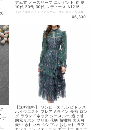
アム丈 ノースリーブ エレガント 春 夏
10代 20代 30代 レディース N1215
レトロな雰囲気漂うスクエアネックとパフスリーブが、視線を惹きつけるワンピース 香港風のデザインが、かわいさの中に大人っぽさを添えてくれます。 夏のお出かけが楽しみになる、10代・20代のためのドレスです。 【カラー】 写真の色 【サイズ】 M バスト : 88cm 肩幅 : 37cm 袖丈 : 58cm スカート丈 : 115cm XL バスト : 100cm 肩幅 : 39cm 袖丈 : 60cm スカート丈 : 117cm 2XL バスト : 106cm 肩幅 : 40cm 袖丈 : 61cm スカート丈 : 118cm ※1~3cmの誤差がある場合がございます。 ※※※ご購入前に以下を必ずお読みください※※※ この度は数ある中から当ショップを訪問していただきありがとうございます。 【 wihtmomo 】は流行をいち早く取り入れたファッションをお値打ち価格で提供するお店です！ 毎日楽しく着ることのできるお洋服を取りそろえています。 気持ちの良い取引・商品に満足して頂きたいため、誠にご面倒をおかけしますが、以下の注意点をご覧くださいますよう、お願いいたします。 【商品・送料について】 ・お手持ちのパソコン・スマートフォン・携帯の画面により商品のお色に若干の差がございます。 ・サイズは買い付け先の生産表記です。測り方により1-3cmほど誤差がある場合がございます。 ・北海道、沖縄、離島は送料プラス2500円頂戴しております。 【納期について】 ・お取り寄せ商品のため、2-3週間程お時間頂いております。 更にお時間かかる場合もございますので、余裕をもってご注文いただきますようお願いします。 在庫切れ、生産中止の商品につきましてはキャンセルさせていただく場合がございます。 何卒ご了承くださいませ。 【返品について】 ・ご注文後のキャンセル・内容変更はお受けできません。 ・品到着後に関して、サイズ変更、カラーやイメージが違う、実寸が違う等を気にされる方のクレーム、返品、交換は一切お受けしておりません。(破れ等の初期不良は除きます) 【ご連絡について】 ・ショップご利用時にあたりご案内やお取り寄せ状況をメールにてさせていただいております。 （
上品に揺れるミディアム丈が、エレガントな印象をまとわせる一着 ノースリーブの抜け感で、春夏の空気にぴったりな軽やかさを演出します。 特別な日も日常も、あなたの魅力を引き立てるワンピースドレスです。 【カラー】 白,黒 【サイズ】 フリーサイズ ※1~3cmの誤差がある場合がございます。 ※※※ご購入前に以下を必ずお読みください※※※ この度は数ある中から当ショップを訪問していただきありがとうございます。 【 wihtmomo 】は流行をいち早く取り入れたファッションをお値打ち価格で提供するお店です！ 毎日楽しく着ることのできるお洋服を取りそろえています。 気持ちの良い取引・商品に満足して頂きたいため、誠にご面倒をおかけしますが、以下の注意点をご覧くださいますよう、お願いいたします。 【商品・送料について】 ・お手持ちのパソコン・スマートフォン・携帯の画面により商品のお色に若干の差がございます。 ・サイズは買い付け先の生産表記です。測り方により1-3cmほど誤差がある場合がございます。 ・北海道、沖縄、離島は送料プラス2500円頂戴しております。 【納期について】 ・お取り寄せ商品のため、2-3週間程お時間頂いております。 更にお時間かかる場合もございますので、余裕をもってご注文いただきますようお願いします。 在庫切れ、生産中止の商品につきましてはキャンセルさせていただく場合がございます。 何卒ご了承くださいませ。 【返品について】 ・ご注文後のキャンセル・内容変更はお受けできません。 ・品到着後に関して、サイズ変更、カラーやイメージが違う、実寸が違う等を気にされる方のクレーム、返品、交換は一切お受けしておりません。(破れ等の初期不良は除きます) 【ご連絡について】 ・ショップご利用時にあたりご案内やお取り寄せ状況をメールにてさせていただいております。 （
20
¥6,300
【送料無料】 ワンピース ワンピドレス
ング
ハイウエスト フレア Aライン 長袖 ロン
ム
グ ラウンドネック シースルー 透け感
レデ
胸元リボン フリル 花柄 植物柄 大人可
愛い きれいめ シンプル おしゃれ ラフ
ウエストゴムで自然にスタイルアップが叶う、上品なAラインドレス スリムなシルエットで大人の女性らしさを演出します。 きれいめにも、可愛くも着こなせる万能な一枚です。 【カラー】 白,赤,青 【サイズ】 ワンサイズ スカート丈 : 123cm 袖丈 : 27cm バスト : 88cm ※1~3cmの誤差がある場合がございます。 ※※※ご購入前に以下を必ずお読みください※※※ この度は数ある中から当ショップを訪問していただきありがとうございます。 【 wihtmomo 】は流行をいち早く取り入れたファッションをお値打ち価格で提供するお店です！ 毎日楽しく着ることのできるお洋服を取りそろえています。 気持ちの良い取引・商品に満足して頂きたいため、誠にご面倒をおかけしますが、以下の注意点をご覧くださいますよう、お願いいたします。 【商品・送料について】 ・お手持ちのパソコン・スマートフォン・携帯の画面により商品のお色に若干の差がございます。 ・サイズは買い付け先の生産表記です。測り方により1-3cmほど誤差がある場合がございます。 ・北海道、沖縄、離島は送料プラス2500円頂戴しております。 【納期について】 ・お取り寄せ商品のため、2-3週間程お時間頂いております。 更にお時間かかる場合もございますので、余裕をもってご注文いただきますようお願いします。 在庫切れ、生産中止の商品につきましてはキャンセルさせていただく場合がございます。 何卒ご了承くださいませ。 【返品について】 ・ご注文後のキャンセル・内容変更はお受けできません。 ・品到着後に関して、サイズ変更、カラーやイメージが違う、実寸が違う等を気にされる方のクレーム、返品、交換は一切お受けしておりません。(破れ等の初期不良は除きます) 【ご連絡について】 ・ショップご利用時にあたりご案内やお取り寄せ状況をメールにてさせていただいております。 （
カジュアル フェミニン ガーリー キュー