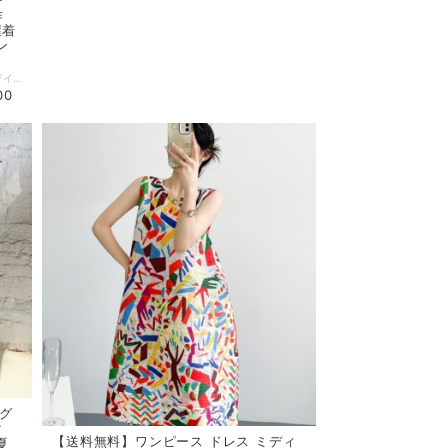
作
屋着
ン
▪華やかな印象を与えるベビードールドレスデザインのカーディガンは、ハイネックとランタンスリーブが特徴です。ウエスト紐リボンがついているため、お好みに合わせてシルエットを調整可能、スタイルをしっかりとアップさせてくれます。 ▪フリルのディテールがヴィンテージ風な魅力を引き立て、エレガントさとカジュアルさを兼ね備えた一着です。お出かけや部屋着、さらにはデイリーコーデまで幅広いシーンで活躍します！ 【カラー】 ホワイト 【サイズ】 F 着丈：77cm バスト：142cm ※1~3cmの誤差がある場合がございます。 ※※※ご購入前に以下を必ずお読みください※※※ この度は数ある中から当ショップを訪問していただきありがとうございます。 【 wintmomo 】は流行をいち早く取り入れたファッションをお値打ち価格で提供するお店です！ 毎日楽しく着ることのできるお洋服を取りそろえています。 気持ちの良い取引・商品に満足して頂きたいため、誠にご面倒をおかけしますが、以下の注意点をご覧くださいますよう、お願いいたします。 【商品・送料について】 ・お手持ちのパソコン・スマートフォン・携帯の画面により商品のお色に若干の差がございます。 ・サイズは買い付け先の生産表記です。測り方により1-3cmほど誤差がある場合がございます。 ・北海道、沖縄、離島は送料プラス2500円頂戴しております。 【納期について】 ・お取り寄せ商品のため、2-3週間程お時間頂いております。 更にお時間かかる場合もございますので、余裕をもってご注文いただきますようお願いします。 在庫切れ、生産中止の商品につきましてはキャンセルさせていただく場合がございます。 何卒ご了承くださいませ。 【返品について】 ・ご注文後のキャンセル・内容変更はお受けできません。 ・品到着後に関して、サイズ変更、カラーやイメージが違う、実寸が違う等を気にされる方のクレーム、返品、交換は一切お受けしておりません。(破れ等の初期不良は除きます) 【ご連絡について】 ・ショップご利用時にあたりご案内やお取り寄せ状況をメールにてさせていただいております。 （
00
ング
ク
【送料無料】ワンピース ドレス ミディ
夏