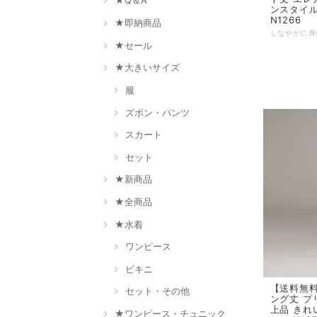
★Q＆A
ンスタイル 
N1266
★即納商品
★セール
★大きいサイズ
服
ズボン・パンツ
スカート
セット
★新商品
★全商品
★水着
ワンピース
ビキニ
【送料無料
セット・その他
ング丈 プ
上品 きれい
★ワンピース・チュニック