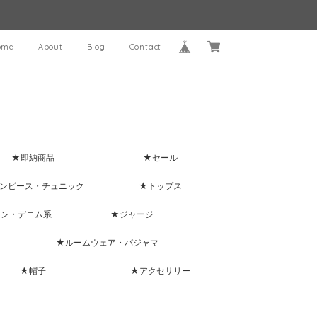
ome
About
Blog
Contact
★即納商品
★セール
ンピース・チュニック
★トップス
ャン・デニム系
★ジャージ
★ルームウェア・パジャマ
★帽子
★アクセサリー