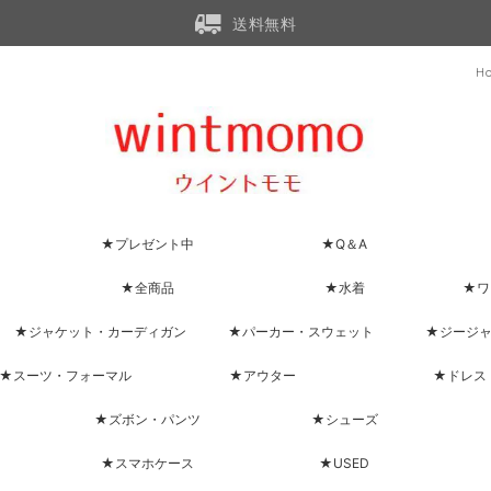
送料無料
H
★プレゼント中
★Q＆A
★全商品
★水着
★ワ
★ジャケット・カーディガン
★パーカー・スウェット
★ジージ
★スーツ・フォーマル
★アウター
★ドレス
★ズボン・パンツ
★シューズ
★スマホケース
★USED