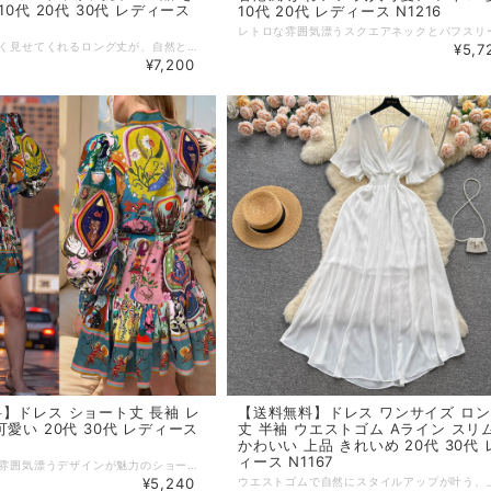
10代 20代 30代 レディース
10代 20代 レディース N1216
すらりと美しく見せてくれるロング丈が、自然とエレガントな佇まいに 半袖デザインで上品さと軽やかさを両立し、大人可愛い魅力を引き立てます。 春のお出かけや特別な日に、きれいめスタイルを完成させるワンピースドレスです。 【カラー】 黒,赤 【サイズ】 M バスト : 83cm ウエスト : 67cm L バスト : 87cm ウエスト : 70cm XL バスト : 90cm ウエスト : 74cm 2XL バスト : 93cm ウエスト : 77cm ※1~3cmの誤差がある場合がございます。 ※※※ご購入前に以下を必ずお読みください※※※ この度は数ある中から当ショップを訪問していただきありがとうございます。 【 wihtmomo 】は流行をいち早く取り入れたファッションをお値打ち価格で提供するお店です！ 毎日楽しく着ることのできるお洋服を取りそろえています。 気持ちの良い取引・商品に満足して頂きたいため、誠にご面倒をおかけしますが、以下の注意点をご覧くださいますよう、お願いいたします。 【商品・送料について】 ・お手持ちのパソコン・スマートフォン・携帯の画面により商品のお色に若干の差がございます。 ・サイズは買い付け先の生産表記です。測り方により1-3cmほど誤差がある場合がございます。 ・北海道、沖縄、離島は送料プラス2500円頂戴しております。 【納期について】 ・お取り寄せ商品のため、2-3週間程お時間頂いております。 更にお時間かかる場合もございますので、余裕をもってご注文いただきますようお願いします。 在庫切れ、生産中止の商品につきましてはキャンセルさせていただく場合がございます。 何卒ご了承くださいませ。 【返品について】 ・ご注文後のキャンセル・内容変更はお受けできません。 ・品到着後に関して、サイズ変更、カラーやイメージが違う、実寸が違う等を気にされる方のクレーム、返品、交換は一切お受けしておりません。(破れ等の初期不良は除きます) 【ご連絡について】 ・ショップご利用時にあたりご案内やお取り寄せ状況をメールにてさせていただいております。 （
¥5,7
¥7,200
】ドレス ショート丈 長袖 レ
【送料無料】ドレス ワンサイズ ロ
可愛い 20代 30代 レディース
丈 半袖 ウエストゴム Aライン スリ
かわいい 上品 きれいめ 20代 30代 
ィース N1167
クラシカルな雰囲気漂うデザインが魅力のショート丈ドレス 長袖で上品さをプラスしつつ、大人可愛いシルエットが女性らしさを引き立てます。 特別な日にも、日常にも、自分らしく輝ける一着です。 【カラー】 写真の色 【サイズ】 M バスト : 99cm ウエスト : 96cm 袖丈 : 67cm 肩幅 : 37cm L バスト : 103cm ウエスト : 100cm 袖丈 : 68cm 肩幅 : 38cm XL バスト : 107cm ウエスト : 104cm 袖丈 : 69cm 肩幅 : 39cm 2XL バスト : 111cm ウエスト : 108cm 袖丈 : 70cm 肩幅 : 40cm ※1~3cmの誤差がある場合がございます。 ※※※ご購入前に以下を必ずお読みください※※※ この度は数ある中から当ショップを訪問していただきありがとうございます。 【 wihtmomo 】は流行をいち早く取り入れたファッションをお値打ち価格で提供するお店です！ 毎日楽しく着ることのできるお洋服を取りそろえています。 気持ちの良い取引・商品に満足して頂きたいため、誠にご面倒をおかけしますが、以下の注意点をご覧くださいますよう、お願いいたします。 【商品・送料について】 ・お手持ちのパソコン・スマートフォン・携帯の画面により商品のお色に若干の差がございます。 ・サイズは買い付け先の生産表記です。測り方により1-3cmほど誤差がある場合がございます。 ・北海道、沖縄、離島は送料プラス2500円頂戴しております。 【納期について】 ・お取り寄せ商品のため、2-3週間程お時間頂いております。 更にお時間かかる場合もございますので、余裕をもってご注文いただきますようお願いします。 在庫切れ、生産中止の商品につきましてはキャンセルさせていただく場合がございます。 何卒ご了承くださいませ。 【返品について】 ・ご注文後のキャンセル・内容変更はお受けできません。 ・品到着後に関して、サイズ変更、カラーやイメージが違う、実寸が違う等を気にされる方のクレーム、返品、交換は一切お受けしておりません。(破れ等の初期不良は除きます) 【ご連絡について】 ・ショップご利用時にあたりご案内やお取り寄せ状況をメールにてさせていただいております。 （
¥5,240