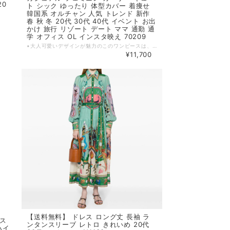
20
ト シック ゆったり 体型カバー 着痩せ
韓国系 オルチャン 人気 トレンド 新作
春 秋 冬 20代 30代 40代 イベント お出
かけ 旅行 リゾート デート ママ 通勤 通
学 オフィス OL インスタ映え 70209
▪大人可愛いデザインが魅力のこのワンピースは、ハイウエストのフレアスカートのAラインが美しいシルエットを作り出します。長袖で、ラウンドネックの優しい印象とシースルーの透け感が洗練された雰囲気を演出。胸元のリボンがキュートさをプラスし、花柄と植物柄が華やかさを引き立てています。 ▪きれいめでおしゃれなデザインが、あなたの日常をより素敵に彩ります。 【カラー】 写真の色 【サイズ】 S バスト : 80cm ウエスト：68cm 肩幅 : 32cm 袖丈 : 63cm 着丈 : 121cm M バスト : 84cm ウエスト：72cm 肩幅 : 33cm 袖丈 : 64cm 着丈 : 122cm L バスト : 88cm ウエスト：76cm 肩幅 : 34cm 袖丈 : 65cm 着丈 : 123cm XL バスト : 92cm ウエスト：80cm 肩幅 : 35cm 袖丈 : 66cm 着丈 : 124cm ※1~3cmの誤差がある場合がございます。 ※※※ご購入前に以下を必ずお読みください※※※ この度は数ある中から当ショップを訪問していただきありがとうございます。 【 wintmomo 】は流行をいち早く取り入れたファッションをお値打ち価格で提供するお店です！ 毎日楽しく着ることのできるお洋服を取りそろえています。 気持ちの良い取引・商品に満足して頂きたいため、誠にご面倒をおかけしますが、以下の注意点をご覧くださいますよう、お願いいたします。 【商品・送料について】 ・お手持ちのパソコン・スマートフォン・携帯の画面により商品のお色に若干の差がございます。 ・サイズは買い付け先の生産表記です。測り方により1-3cmほど誤差がある場合がございます。 ・北海道、沖縄、離島は送料プラス2500円頂戴しております。 【納期について】 ・お取り寄せ商品のため、2-3週間程お時間頂いております。 更にお時間かかる場合もございますので、余裕をもってご注文いただきますようお願いします。 在庫切れ、生産中止の商品につきましてはキャンセルさせていただく場合がございます。 何卒ご了承くださいませ。 【返品について】 ・ご注文後のキャンセル・内容変更はお受けできません。 ・品到着後に関して、サイズ変更、カラーやイメージが違う、実寸が違う等を気にされる方のクレーム、返品、交換は一切お受けしておりません。(破れ等の初期不良は除きます) 【ご連絡について】 ・ショップご利用時にあたりご案内やお取り寄せ状況をメールにてさせていただいております。 （
¥11,700
【送料無料】 ドレス ロング丈 長袖 ラ
レス
ンタンスリーブ レトロ きれいめ 20代
ハイ