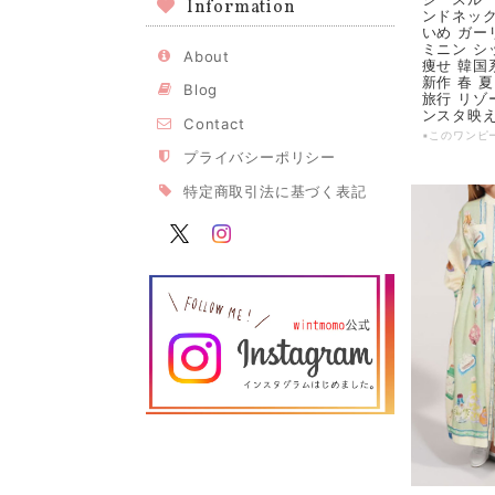
Information
ンドネック
いめ ガー
ミニン シ
About
痩せ 韓国
新作 春 夏
Blog
旅行 リゾ
ンスタ映え 
Contact
プライバシーポリシー
特定商取引法に基づく表記