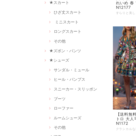
★スカート
れいめ 春 
N12177
ひざ丈スカート
ミニスカート
ロングスカート
その他
★ズボン・パンツ
★シューズ
サンダル・ミュール
ヒール・パンプス
スニーカー・スリッポン
ブーツ
ローファー
【送料無料
ルームシューズ
トロ 大人
N1172
その他