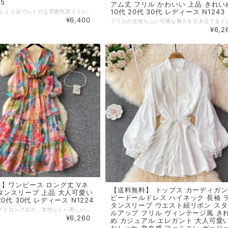
55
アム丈 フリル かわいい 上品 きれい
10代 20代 30代 レディース N1243
プリーツが美しく上品でレトロな雰囲気漂うドレス ハイウエストデザインがスタイルを美しく見せ、女性らしい優雅さを引き立てます。 特別な日にも日常にも映える、20代〜40代の大人のための一着です。 【カラー】 写真の色 【サイズ】 M 肩幅 : 33cm 袖丈 : 64cm バスト : 92cm ウエスト : 73cm スカート丈 : 135cm L 肩幅 : 34cm 袖丈 : 65cm バスト : 96cm ウエスト : 77cm スカート丈 : 136cm XL 肩幅 : 35cm 袖丈 : 66cm バスト : 100cm ウエスト : 81cm スカート丈 : 137cm 2XL 肩幅 : 36cm 袖丈 : 67cm バスト : 104cm ウエスト : 85cm スカート丈 : 138cm ※1~3cmの誤差がある場合がございます。 ※※※ご購入前に以下を必ずお読みください※※※ この度は数ある中から当ショップを訪問していただきありがとうございます。 【 wihtmomo 】は流行をいち早く取り入れたファッションをお値打ち価格で提供するお店です！ 毎日楽しく着ることのできるお洋服を取りそろえています。 気持ちの良い取引・商品に満足して頂きたいため、誠にご面倒をおかけしますが、以下の注意点をご覧くださいますよう、お願いいたします。 【商品・送料について】 ・お手持ちのパソコン・スマートフォン・携帯の画面により商品のお色に若干の差がございます。 ・サイズは買い付け先の生産表記です。測り方により1-3cmほど誤差がある場合がございます。 ・北海道、沖縄、離島は送料プラス2500円頂戴しております。 【納期について】 ・お取り寄せ商品のため、2-3週間程お時間頂いております。 更にお時間かかる場合もございますので、余裕をもってご注文いただきますようお願いします。 在庫切れ、生産中止の商品につきましてはキャンセルさせていただく場合がございます。 何卒ご了承くださいませ。 【返品について】 ・ご注文後のキャンセル・内容変更はお受けできません。 ・品到着後に関して、サイズ変更、カラーやイメージが違う、実寸が違う等を気にされる方のクレーム、返品、交換は一切お受けしておりません。(破れ等の初期不良は除きます) 【ご連絡について】 ・ショップご利用時にあたりご案内やお取り寄せ状況をメールにてさせていただいております。 （
¥6,400
¥6,2
】ワンピース ロング丈 Vネ
【送料無料】 トップス カーディガン
タンスリーブ 上品 大人可愛い
ビードールドレス ハイネック 長袖 
0代 30代 レディース N1224
タンスリーブ ウエスト紐リボン ス
深めのVネックとロング丈が、女性らしい美しいシルエットを演出 ふんわりとしたランタンスリーブが、上品さの中に大人可愛いアクセントを添えます。 さりげなくおしゃれを格上げしてくれる、20代・30代に似合う一着です。 【カラー】 写真の色 【サイズ】 M 着丈 : 136cm バスト : 88cm ウエスト : 68cm L 着丈 : 137cm バスト : 94cm ウエスト : 74cm XL 着丈 : 138cm バスト : 100cm ウエスト : 80cm 2XL 着丈 : 139cm バスト : 106cm ウエスト : 86cm ※1~3cmの誤差がある場合がございます。 ※※※ご購入前に以下を必ずお読みください※※※ この度は数ある中から当ショップを訪問していただきありがとうございます。 【 wihtmomo 】は流行をいち早く取り入れたファッションをお値打ち価格で提供するお店です！ 毎日楽しく着ることのできるお洋服を取りそろえています。 気持ちの良い取引・商品に満足して頂きたいため、誠にご面倒をおかけしますが、以下の注意点をご覧くださいますよう、お願いいたします。 【商品・送料について】 ・お手持ちのパソコン・スマートフォン・携帯の画面により商品のお色に若干の差がございます。 ・サイズは買い付け先の生産表記です。測り方により1-3cmほど誤差がある場合がございます。 ・北海道、沖縄、離島は送料プラス2500円頂戴しております。 【納期について】 ・お取り寄せ商品のため、2-3週間程お時間頂いております。 更にお時間かかる場合もございますので、余裕をもってご注文いただきますようお願いします。 在庫切れ、生産中止の商品につきましてはキャンセルさせていただく場合がございます。 何卒ご了承くださいませ。 【返品について】 ・ご注文後のキャンセル・内容変更はお受けできません。 ・品到着後に関して、サイズ変更、カラーやイメージが違う、実寸が違う等を気にされる方のクレーム、返品、交換は一切お受けしておりません。(破れ等の初期不良は除きます) 【ご連絡について】 ・ショップご利用時にあたりご案内やお取り寄せ状況をメールにてさせていただいております。 （
ルアップ フリル ヴィンテージ風 き
¥6,260
め カジュアル エレガント 大人可愛
おしゃれ 存在感 フェミニン ガーリ