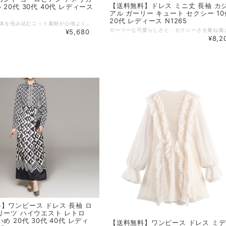
【送料無料】ドレス ミニ丈 長袖 カ
20代 30代 40代 レディース
アル ガーリー キュート セクシー 10
20代 レディース N1265
しなやかに身体を包み込むニット素材が心地よく、エレガントな雰囲気を纏えるドレスです。 ヨーロピアンとアメリカンスタイルを融合したようなデザインが、大人の魅力を引き立てます。 お出かけや特別なシーンにも映え、自信あふれる着こなしを叶えてくれる一着です。 【カラー】 黒,アプリコット,茶色 【サイズ】 M 肩幅 : 32cm バスト : 72-102cm 丈 : 85cm 袖丈 : 65cm L 肩幅 : 33cm バスト : 73-103cm 丈 : 86cm 袖丈 : 66cm ※1~3cmの誤差がある場合がございます。 ※※※ご購入前に以下を必ずお読みください※※※ この度は数ある中から当ショップを訪問していただきありがとうございます。 【 wihtmomo 】は流行をいち早く取り入れたファッションをお値打ち価格で提供するお店です！ 毎日楽しく着ることのできるお洋服を取りそろえています。 気持ちの良い取引・商品に満足して頂きたいため、誠にご面倒をおかけしますが、以下の注意点をご覧くださいますよう、お願いいたします。 【商品・送料について】 ・お手持ちのパソコン・スマートフォン・携帯の画面により商品のお色に若干の差がございます。 ・サイズは買い付け先の生産表記です。測り方により1-3cmほど誤差がある場合がございます。 ・北海道、沖縄、離島は送料プラス2500円頂戴しております。 【納期について】 ・お取り寄せ商品のため、2-3週間程お時間頂いております。 更にお時間かかる場合もございますので、余裕をもってご注文いただきますようお願いします。 在庫切れ、生産中止の商品につきましてはキャンセルさせていただく場合がございます。 何卒ご了承くださいませ。 【返品について】 ・ご注文後のキャンセル・内容変更はお受けできません。 ・品到着後に関して、サイズ変更、カラーやイメージが違う、実寸が違う等を気にされる方のクレーム、返品、交換は一切お受けしておりません。(破れ等の初期不良は除きます) 【ご連絡について】 ・ショップご利用時にあたりご案内やお取り寄せ状況をメールにてさせていただいております。 （
¥5,680
¥8,2
】ワンピース ドレス 長袖 ロ
リーツ ハイウエスト レトロ
め 20代 30代 40代 レディ
【送料無料】ワンピース ドレス ミ