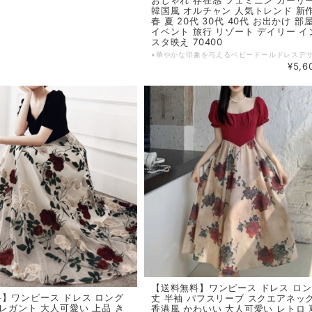
韓国風 オルチャン 人気トレンド 新
春 夏 20代 30代 40代 お出かけ 部
イベント 旅行 リゾート デイリー イ
スタ映え 70400
¥5,6
【送料無料】ワンピース ドレス ロ
】ワンピース ドレス ロング
丈 半袖 パフスリーブ スクエアネッ
エレガント 大人可愛い 上品 き
香港風 かわいい 大人可愛い レトロ 