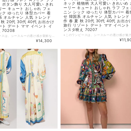
ネック 植物柄 大人可愛い きれいめ 
 ボタン飾り 大人可愛い きれ
ーリー キュート おしゃれ ラフ フェ
リー キュート おしゃれ フェ
ニン シック ゆったり 体型カバー 着
ック ゆったり 体型カバー 着
せ 韓国系 オルチャン 人気 トレンド
系 オルチャン 人気 トレンド
作 春 夏 秋 20代 30代 40代 お出か
 秋 20代 30代 40代 お出かけ
旅行 リゾート デート ママ イベント
ート デート ママ イベント イ
ンスタ映え 70207
70208
▪このワンピースは、シースルーの透け感が新鮮なデザインと、揺れるフレアAラインが魅力です。きれいめで大人可愛い印象があり、ガーリーでフェミニンな雰囲気を演出します。どんなシーンでも幅広くお楽しみいただける一枚です。お出かけや旅行、デートにぴったりのアイテムで、インスタ映え間違いなし！ ▪春・夏・秋と活躍するトレンドデザインのため、幅広くお楽しみいただけます。 【カラー】 ネイビー 【サイズ】 S バスト : 80cm ウエスト：66cm 肩幅：35cm 袖丈：56cm 着丈：137cm M バスト : 84cm ウエスト：70cm 肩幅：36cm 袖丈：57cm 着丈：138cm L バスト : 88cm ウエスト：74cm 肩幅：37cm 袖丈：58cm 着丈：139cm XL バスト : 92cm ウエスト：78cm 肩幅：38cm 袖丈：59cm 着丈：140cm ※1~3cmの誤差がある場合がございます。 ※※※ご購入前に以下を必ずお読みください※※※ この度は数ある中から当ショップを訪問していただきありがとうございます。 【 wintmomo 】は流行をいち早く取り入れたファッションをお値打ち価格で提供するお店です！ 毎日楽しく着ることのできるお洋服を取りそろえています。 気持ちの良い取引・商品に満足して頂きたいため、誠にご面倒をおかけしますが、以下の注意点をご覧くださいますよう、お願いいたします。 【商品・送料について】 ・お手持ちのパソコン・スマートフォン・携帯の画面により商品のお色に若干の差がございます。 ・サイズは買い付け先の生産表記です。測り方により1-3cmほど誤差がある場合がございます。 ・北海道、沖縄、離島は送料プラス2500円頂戴しております。 【納期について】 ・お取り寄せ商品のため、2-3週間程お時間頂いております。 更にお時間かかる場合もございますので、余裕をもってご注文いただきますようお願いします。 在庫切れ、生産中止の商品につきましてはキャンセルさせていただく場合がございます。 何卒ご了承くださいませ。 【返品について】 ・ご注文後のキャンセル・内容変更はお受けできません。 ・品到着後に関して、サイズ変更、カラーやイメージが違う、実寸が違う等を気にされる方のクレーム、返品、交換は一切お受けしておりません。(破れ等の初期不良は除きます) 【ご連絡について】 ・ショップご利用時にあたりご案内やお取り寄せ状況をメールにてさせていただいております。 （
¥11,9
¥14,300