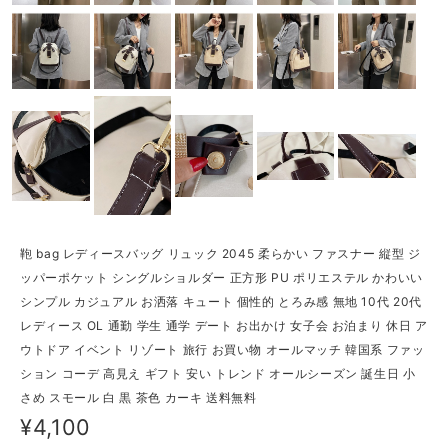
鞄 bag レディースバッグ リュック 2045 柔らかい ファスナー 縦型 ジ
ッパーポケット シングルショルダー 正方形 PU ポリエステル かわいい
シンプル カジュアル お洒落 キュート 個性的 とろみ感 無地 10代 20代
レディース OL 通勤 学生 通学 デート お出かけ 女子会 お泊まり 休日 ア
ウトドア イベント リゾート 旅行 お買い物 オールマッチ 韓国系 ファッ
ション コーデ 高見え ギフト 安い トレンド オールシーズン 誕生日 小
さめ スモール 白 黒 茶色 カーキ 送料無料
¥4,100