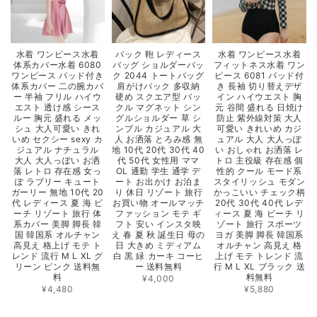
水着 ワンピース水着
バック 鞄 レディース
水着 ワンピース水着
体系カバー水着 6080
バッグ ショルダーバッ
フィットネス水着 ワン
ワンピース パッド付き
ク 2044 トートバッグ
ピース 6081 パッド付
体系カバー 二の腕カバ
肩がけバック 多収納
き 長袖 切り替えデザ
ー 半袖 フリル ハイウ
硬め スクエア型 バッ
イン ハイウエスト 胸
エスト 透け感 シース
クル マグネット シン
元 谷間 盛れる 日焼け
ルー 胸元 盛れる メッ
グルショルダー 草 シ
防止 紫外線対策 大人
シュ 大人可愛い きれ
ンプル カジュアル 大
可愛い きれいめ カジ
いめ セクシー sexy カ
人 お洒落 とろみ感 無
ュアル 大人 大人っぽ
ジュアル ナチュラル
地 10代 20代 30代 40
い おしゃれ お洒落 レ
大人 大人っぽい お洒
代 50代 女性用 ママ
トロ 主役級 存在感 個
落 レトロ 存在感 女っ
OL 通勤 学生 通学 デ
性的 クール モード系
ぽ ラブリー キュート
ート お出かけ お泊ま
スタイリッシュ モダン
ガーリー 無地 10代 20
り 休日 リゾート 旅行
かっこいい チェック柄
代 レディース 夏 海 ビ
お買い物 オールマッチ
20代 30代 40代 レデ
ーチ リゾート 旅行 体
ファッション モテ ギ
ィース 夏 海 ビーチ リ
系カバー 美脚 脚長 韓
フト 安い インスタ映
ゾート 旅行 スポーツ
国 韓国系 オルチャン
え 春 夏 秋 誕生日 母の
ヨガ 美脚 脚長 韓国系
高見え 格上げ モテ ト
日 大きめ ミディアム
オルチャン 高見え 格
レンド 流行 M L XL グ
白 黒 緑 カーキ コーヒ
上げ モテ トレンド 流
リーン ピンク 送料無
ー 送料無料
行 M L XL ブラック 送
料
料無料
¥4,000
¥4,480
¥5,880