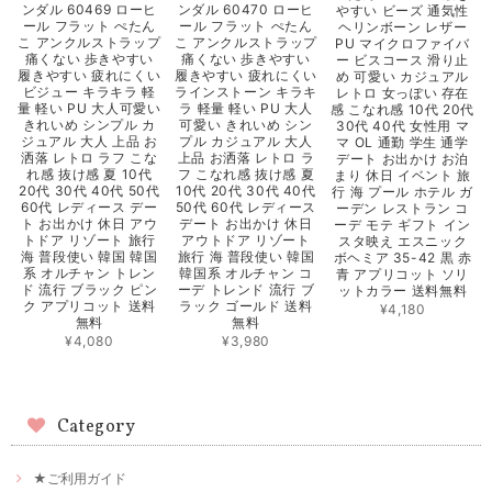
ンダル 60469 ローヒ
ンダル 60470 ローヒ
やすい ビーズ 通気性
ール フラット ぺたん
ール フラット ぺたん
ヘリンボーン レザー
こ アンクルストラップ
こ アンクルストラップ
PU マイクロファイバ
痛くない 歩きやすい
痛くない 歩きやすい
ー ビスコース 滑り止
履きやすい 疲れにくい
履きやすい 疲れにくい
め 可愛い カジュアル
ビジュー キラキラ 軽
ラインストーン キラキ
レトロ 女っぽい 存在
量 軽い PU 大人可愛い
ラ 軽量 軽い PU 大人
感 こなれ感 10代 20代
きれいめ シンプル カ
可愛い きれいめ シン
30代 40代 女性用 マ
ジュアル 大人 上品 お
プル カジュアル 大人
マ OL 通勤 学生 通学
洒落 レトロ ラフ こな
上品 お洒落 レトロ ラ
デート お出かけ お泊
れ感 抜け感 夏 10代
フ こなれ感 抜け感 夏
まり 休日 イベント 旅
20代 30代 40代 50代
10代 20代 30代 40代
行 海 プール ホテル ガ
60代 レディース デー
50代 60代 レディース
ーデン レストラン コ
ト お出かけ 休日 アウ
デート お出かけ 休日
ーデ モテ ギフト イン
トドア リゾート 旅行
アウトドア リゾート
スタ映え エスニック
海 普段使い 韓国 韓国
旅行 海 普段使い 韓国
ボヘミア 35-42 黒 赤
系 オルチャン トレン
韓国系 オルチャン コ
青 アプリコット ソリ
ド 流行 ブラック ピン
ーデ トレンド 流行 ブ
ットカラー 送料無料
ク アプリコット 送料
ラック ゴールド 送料
¥4,180
無料
無料
¥4,080
¥3,980
Category
★ご利用ガイド