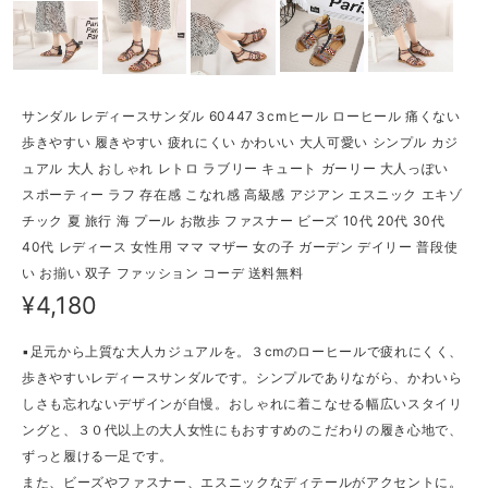
サンダル レディースサンダル 60447３cmヒール ローヒール 痛くない
歩きやすい 履きやすい 疲れにくい かわいい 大人可愛い シンプル カジ
ュアル 大人 おしゃれ レトロ ラブリー キュート ガーリー 大人っぽい
スポーティー ラフ 存在感 こなれ感 高級感 アジアン エスニック エキゾ
チック 夏 旅行 海 プール お散歩 ファスナー ビーズ 10代 20代 30代
40代 レディース 女性用 ママ マザー 女の子 ガーデン デイリー 普段使
い お揃い 双子 ファッション コーデ 送料無料
¥4,180
▪足元から上質な大人カジュアルを。３cmのローヒールで疲れにくく、
歩きやすいレディースサンダルです。シンプルでありながら、かわいら
しさも忘れないデザインが自慢。おしゃれに着こなせる幅広いスタイリ
ングと、３０代以上の大人女性にもおすすめのこだわりの履き心地で、
ずっと履ける一足です。
また、ビーズやファスナー、エスニックなディテールがアクセントに。