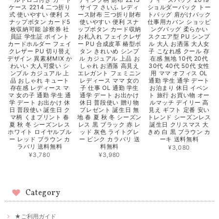
サイフ さいふ レディ
ショルダーバック トー
ケース 2214 二つ折り
ース財布 三つ折り財布
トバッグ 肩がけバック
式 使いやすい 便利 ス
使いやすい 便利 スナ
仕事用カバン ショッピ
ナップボタン カード5
ップボタン カード収納
ングバッグ 柔らかい
枚収納可能 診察券 社
お札入れ フェイクレザ
スクエア型 PU シンプ
員証 学生証 ポイント
ー PU 合成皮革 椿型ボ
ル 大人 お洒落 大人女
カードホルダー フェイ
タン きれいめ シンプ
子 こなれ感 クール 存
クレザー PU 切り替え
ル カジュアル 上品 お
在感 無地 10代 20代
デザイン 異素材MIX か
しゃれ お洒落 高見え
30代 40代 50代 女性
わいい 大人可愛い シ
エレガント フェミニン
用 ママ オフィス OL
ンプル カジュアル 上
レディース ママ 女の
通勤 学生 通学 デート
品 おしゃれ キュート
子 仕事 OL 通勤 学生
お泊まり 休日 イベン
存在感 レディース マ
通学 デート お出かけ
ト 旅行 お買い物 オー
マ 女の子 通勤 学生 通
休日 普段使い 贈り物
ルマッチ デイリー 高
学 デート お出かけ 休
プレゼント 誕生日 無
見え ギフト 定番 安い
日 普段使い 誕生日 ク
地 春 夏 秋 冬 シーズン
トレンド シーズンレス
マ柄 くまプリント 春
レス 黒 ブラック 赤 レ
誕生日 クリスマス 大
夏 秋 冬 シーズンレス
ッド 灰色 ライトグレ
きめ 白 黒 ブラウン カ
ホワイト ロイヤルブル
ー ピンク カラバリ 送
ーキ 送料無料
ー レッド ブラウン カ
料無料
ラバリ 送料無料
¥3,080
¥3,980
¥3,780
Category
★ご利用ガイド