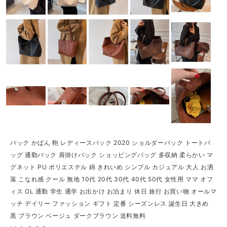
バック かばん 鞄 レディースバック 2020 ショルダーバック トートバ
ッグ 通勤バック 肩掛けバック ショッピングバッグ 多収納 柔らかい マ
グネット PU ポリエステル 綿 きれいめ シンプル カジュアル 大人 お洒
落 こなれ感 クール 無地 10代 20代 30代 40代 50代 女性用 ママ オフ
ィス OL 通勤 学生 通学 お出かけ お泊まり 休日 旅行 お買い物 オールマ
ッチ デイリー ファッション ギフト 定番 シーズンレス 誕生日 大きめ
黒 ブラウン ベージュ ダークブラウン 送料無料