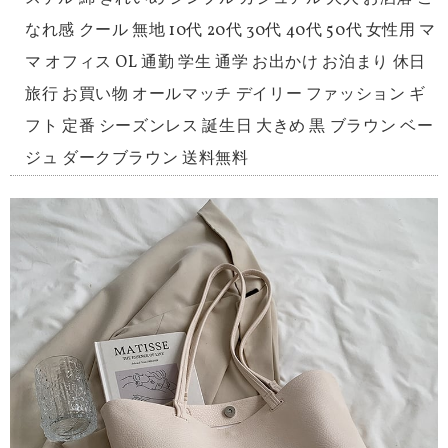
なれ感 クール 無地 10代 20代 30代 40代 50代 女性用 マ
マ オフィス OL 通勤 学生 通学 お出かけ お泊まり 休日
旅行 お買い物 オールマッチ デイリー ファッション ギ
フト 定番 シーズンレス 誕生日 大きめ 黒 ブラウン ベー
ジュ ダークブラウン 送料無料