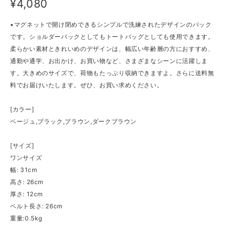
¥4,080
▪マグネットで開け閉めできるシンプルで洗練されたデザインのバック
です。ショルダーバックとしてもトートバッグとしても使用できます。
柔らかい素材ときれいめのデザインは、幅広い年齢層の方におすすめ、
通勤や通学、お出かけ、お買い物など、さまざまなシーンに活躍しま
す。大きめのサイズで、荷物もたっぷり収納できますよ。さらに送料無
料でお届けいたします。ぜひ、お買い求めください。
[カラー]
ベージュ,ブラック,ブラウン,ダークブラウン
[サイズ]
ワンサイズ
幅: 31cm
高さ: 26cm
厚さ: 12cm
ベルト長さ: 26cm
重量:0.5kg