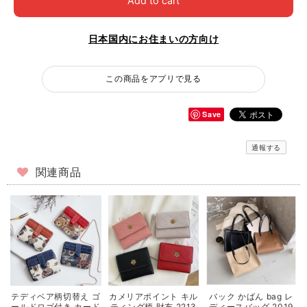
Add to cart
日本国内にお住まいの方向け
この商品をアプリで見る
Save
通報する
関連商品
カメリアポイント キル
バック かばん bag レ
テディベア柄切替え ゴ
ティング柄 財布 2213
ディースバッグ 2019
ールドロゴ付き カード