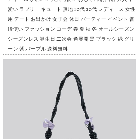
愛い ラブリー キュート 無地 10代 20代 レディース 女性
用 デート お出かけ 女子会 休日 パーティー イベント 普
段使い ファッション コーデ 春 夏 秋 冬 オールシーズン
シーズンレス 誕生日 二次会 色展開 黒 ブラック 緑 グリ
ーン 紫 パープル 送料無料