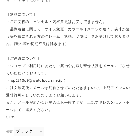
【返品について】
・ご注文後のキャンセル・内容変更はお受けできません。
・品到着後に関して、サイズ変更、カラーやイメージが違う、実寸が違
う等を気にされる方のクレーム、返品、交換は一切お受けしておりませ
ん。(破れ等の初期不良は除きます)
【ご連絡について】
・ショップご利用時にあたりご案内やお取り寄せ状況をメールにてさせ
ていただいております。
（
sp2t46c9@watch.ocn.ne.jp
）
ご注文確定後にメールを配信させていただきますので、上記アドレスの
受信許可をしていただくようお願いします。
また、メールが届かない場合はお手数ですが、上記アドレス又はメッセ
ージにてご連絡ください。
3182
種類