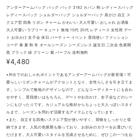
アンダーアームバッグ バッグ バック 3182 カバン 鞄 レディースバッグ
レディースバック ショルダーバッグ ショルダーバック 肩がけ 自立 ス
クエア型 四角 リボン チャーム かわいい 大人可愛い おしゃれ お洒落
大人可愛い ラブリー キュート 無地 10代 20代 レディース 女性用 デー
ト お出かけ 女子会 休日 パーティー イベント 普段使い ファッション
コーデ 春 夏 秋 冬 オールシーズン シーズンレス 誕生日 二次会 色展開
黒 ブラック 緑 グリーン 紫 パープル 送料無料
¥4,480
▪外出でのおしゃれポイントであるアンダーアームバッグが新登場！可
愛らしいリボンチャームがアクセントとなり、女性らしさを引き立てま
す。シンプルで無地のデザインなので、どんなコーディネートにも合わ
せやすく、普段使いはもちろん、デートやお出かけ、女子会などのシー
ンにもぴったりです。カジュアルな格好からちょっと大人っぽいスタイ
ルまで、シーズンを問わず活躍するアイテムとなっています。
▪また、自立する四角いスクエア型が使いやすく、荷物をしっかりと収
納できます。人気の色展開も揃っており、お好みのカラーをお選びいた
だけます。大人可愛いスタイルを完成させるために、ぜひこの一つをお