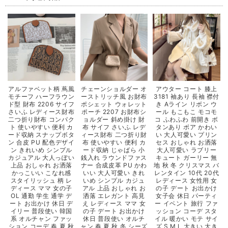
アルファベット柄 蔦風
チェーンショルダー オ
アウター コート 膝上
モチーフ ハーフラウン
ーストリッチ風 お財布
3181 袖あり 長袖 襟付
ド型 財布 2206 サイフ
ポシェット ウォレット
き Aライン リボン ウ
さいふ レディース財布
ポーチ 2207 お財布シ
ール もこもこ モコモ
二つ折り財布 コンパク
ョルダー 斜め掛け 財
コ ふわふわ 前開き ボ
ト 使いやすい 便利 カ
布 サイフ さいふ レデ
タンあり ボア かわい
ード収納 スナップボタ
ィース財布 二つ折り財
い 大人可愛い プリン
ン 合皮 PU 配色デザイ
布 使いやすい 便利 カ
セス おしゃれ お洒落
ン きれいめ シンプル
ード収納 じゃばら 小
大人可愛い ラブリー
カジュアル 大人っぽい
銭入れ ラウンドファス
キュート ガーリー 無
上品 おしゃれ お洒落
ナー 合成皮革 PU かわ
地 秋 冬 クリスマス バ
かっこいい こなれ感
いい 大人可愛い きれ
レンタイン 10代 20代
スタイリッシュ 柄 レ
いめ シンプル カジュ
レディース 女性用 女
ディース ママ 女の子
アル 上品 おしゃれ お
の子 デート お出かけ
OL 通勤 学生 通学 デ
洒落 エレガント 高見
女子会 休日 パーティ
ート お出かけ 休日 デ
え レディース ママ 女
ー イベント 旅行 ファ
イリー 普段使い 韓国
の子 デート お出かけ
ッション コーデ スタ
系 オルチャン ファッ
休日 普段使い オルチ
イル 暖かい モテ サイ
ション コーデ 春 夏 秋
ャン 春 夏 秋 冬 シーズ
ズ S M L 大きい 大き