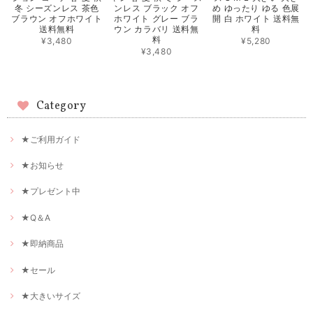
冬 シーズンレス 茶色
ンレス ブラック オフ
め ゆったり ゆる 色展
ブラウン オフホワイト
ホワイト グレー ブラ
開 白 ホワイト 送料無
送料無料
ウン カラバリ 送料無
料
料
¥3,480
¥5,280
¥3,480
Category
★ご利用ガイド
★お知らせ
★プレゼント中
★Q＆A
★即納商品
★セール
★大きいサイズ