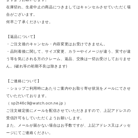
在庫切れ、生産中止の商品につきましてはキャンセルさせていただく場
合がございます。
何卒ご了承くださいませ。
【返品について】
・ご注文後のキャンセル・内容変更はお受けできません。
・品到着後に関して、サイズ変更、カラーやイメージが違う、実寸が違
う等を気にされる方のクレーム、返品、交換は一切お受けしておりませ
ん。(破れ等の初期不良は除きます)
【ご連絡について】
・ショップご利用時にあたりご案内やお取り寄せ状況をメールにてさせ
ていただいております。
（
sp2t46c9@watch.ocn.ne.jp
）
ご注文確定後にメールを配信させていただきますので、上記アドレスの
受信許可をしていただくようお願いします。
また、メールが届かない場合はお手数ですが、上記アドレス又はメッセ
ージにてご連絡ください。