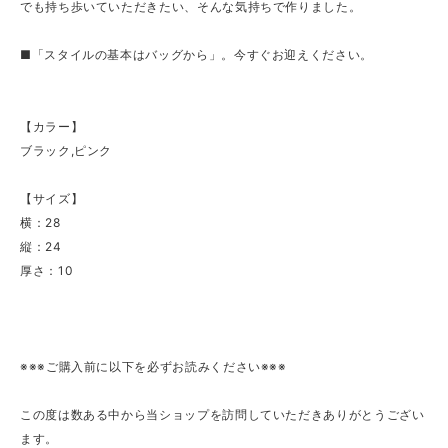
でも持ち歩いていただきたい、そんな気持ちで作りました。
■「スタイルの基本はバッグから」。今すぐお迎えください。
【カラー】
ブラック,ピンク
【サイズ】
横：28
縦：24
厚さ：10
※※※ご購入前に以下を必ずお読みください※※※
この度は数ある中から当ショップを訪問していただきありがとうござい
ます。