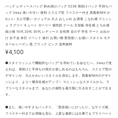
バッグ レディースバッグ 斜め掛けバッグ 3238 肩掛けバック 手持ちバ
ッグ 2way 使いやすい 便利 スクエア型 ファスナー付き 異素材MIX か
わいい 大人可愛い カジュアル 大人 おしゃれ お洒落 こなれ感 マニッシ
ュ ラブリー キュート ガーリー 個性的 クール 主役級 存在感 とろみ感
抜け感 10代 20代 30代 レディース 女性用 女の子 学生 デート お出か
け 女子会 休日 イベント 旅行 お買い物 普段使い お揃い スタイル モテ
オールシーズン 黒 ブラック ピンク 送料無料
¥4,100
■スタイリッシュで機能的なバッグ"を求めているあなたへ。2wayで使
えれば、肩掛けと手持ちの両方が楽しめるのはもちろん、スクエア型の
デザインが、大人かわいいスタイルを演出します。異素材MIXのデザイ
ンにより、より一層存在感がアップ！ マニッシュなスタイルから、ラ
ブリーなスタイルまで、あなたの個性を最大限に引き出すことができま
す。
■また、使いやすさもバッチリ。「普段使いにぴったり」なサイズ感、
ファスナー付きでお荷物も安心、上質な素材には仕事でもプライベート