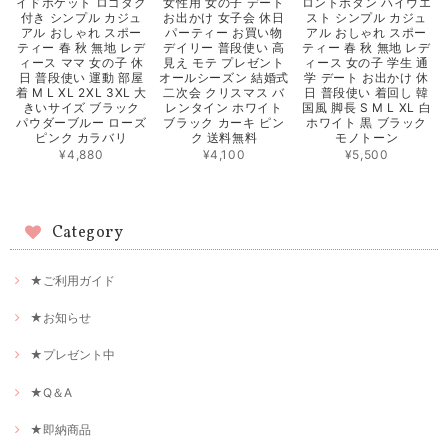
イドポケット ロゴタグ
女性用 女の子 デート
ロントボタン ハイウエ
付き シンプル カジュ
お出かけ 女子会 休日
スト シンプル カジュ
アル おしゃれ スポー
パーティー お買い物
アル おしゃれ スポー
ティー 春 秋 無地 レデ
デイリー 普段使い 高
ティー 春 秋 無地 レデ
ィース ママ 女の子 休
見え モテ プレゼント
ィース 女の子 学生 通
日 普段使い 運動 部屋
オールシーズン 結婚式
学 デート お出かけ 休
着 M L XL 2XL 3XL 大
二次会 クリスマス バ
日 普段使い 着回し 韓
きいサイズ ブラック
レンタイン ホワイト
国風 脚長 S M L XL 白
パウダーブルー ローズ
ブラック カーキ ピン
ホワイト 黒 ブラック
ピンク カラバリ
ク 送料無料
モノトーン
¥4,880
¥4,100
¥5,500
Category
★ご利用ガイド
★お知らせ
★プレゼント中
★Q＆A
★即納商品