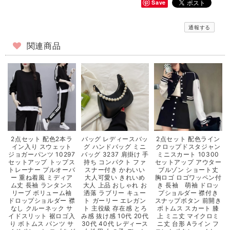
Save
通報する
関連商品
2点セット 配色2本ラ
バッグ レディースバッ
2点セット 配色ライン
イン入り スウェット
グ ハンドバッグ ミニ
クロップドスタジャン
ジョガーパンツ 10297
バッグ 3237 肩掛け 手
ミニスカート 10300
セットアップ トップス
持ち コンパクト ファ
セットアップ アウター
トレーナー プルオーバ
スナー付き かわいい
ブルゾン ショート丈
ー 重ね着風 ミディア
大人可愛い きれいめ
胸ロゴ ロゴワッペン付
ム丈 長袖 ランタンス
大人 上品 おしゃれ お
き 長袖 萌袖 ドロッ
リーブ ボリューム袖
洒落 ラブリー キュー
プショルダー 襟付き
ドロップショルダー 襟
ト ガーリー エレガン
スナップボタン 前開き
なし クルーネック サ
ト 主役級 存在感 とろ
ボトムス スカート 膝
イドスリット 裾ロゴ入
み感 抜け感 10代 20代
上 ミニ丈 マイクロミ
り ボトムス パンツ サ
30代 40代 レディース
ニ丈 台形 Aライン フ