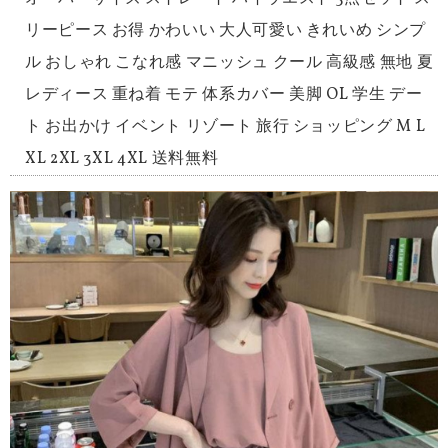
リーピース お得 かわいい 大人可愛い きれいめ シンプ
ル おしゃれ こなれ感 マニッシュ クール 高級感 無地 夏
レディース 重ね着 モテ 体系カバー 美脚 OL 学生 デー
ト お出かけ イベント リゾート 旅行 ショッピング M L
XL 2XL 3XL 4XL 送料無料