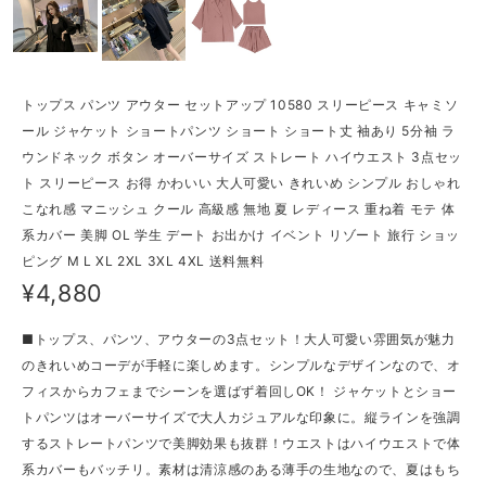
トップス パンツ アウター セットアップ 10580 スリーピース キャミソ
ール ジャケット ショートパンツ ショート ショート丈 袖あり 5分袖 ラ
ウンドネック ボタン オーバーサイズ ストレート ハイウエスト 3点セッ
ト スリーピース お得 かわいい 大人可愛い きれいめ シンプル おしゃれ
こなれ感 マニッシュ クール 高級感 無地 夏 レディース 重ね着 モテ 体
系カバー 美脚 OL 学生 デート お出かけ イベント リゾート 旅行 ショッ
ピング M L XL 2XL 3XL 4XL 送料無料
¥4,880
■トップス、パンツ、アウターの3点セット！大人可愛い雰囲気が魅力
のきれいめコーデが手軽に楽しめます。シンプルなデザインなので、オ
フィスからカフェまでシーンを選ばず着回しOK！ ジャケットとショー
トパンツはオーバーサイズで大人カジュアルな印象に。縦ラインを強調
するストレートパンツで美脚効果も抜群！ウエストはハイウエストで体
系カバーもバッチリ。素材は清涼感のある薄手の生地なので、夏はもち