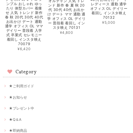
オルチャン 人気 トレ
ンプル おしゃれ ゆっ
レディース 通勤 通学
ンド 新作 春 夏 秋 20
たり 体型カバー 着痩
オフィス OL デイリー
代 30代 40代 お出か
せ 人気 トレンド 新作
着回し インスタ映え
け デート ママ 通勤 通
春 秋 20代 30代 40代
70132
学 オフィス OL デイリ
お出かけ デート 通勤
¥5,000
ー 普段着 着回し イン
通学 オフィス OL ママ
スタ映え 70131
デイリー 普段着 入学
¥4,800
式 卒業式 セレモニー
着回し インスタ映え
70079
¥6,420
Category
★ご利用ガイド
★お知らせ
★プレゼント中
★Q＆A
★即納商品