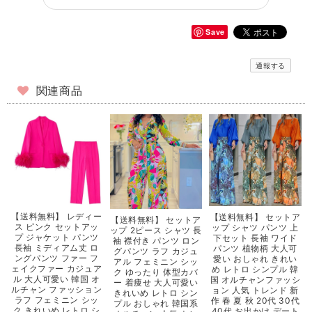
Save
通報する
関連商品
【送料無料】 レディー
【送料無料】 セットア
【送料無料】 セットア
ス ピンク セットアッ
ップ シャツ パンツ 上
ップ 2ピース シャツ 長
プ ジャケット パンツ
下セット 長袖 ワイド
袖 襟付き パンツ ロン
長袖 ミディアム丈 ロ
パンツ 植物柄 大人可
グパンツ ラフ カジュ
ングパンツ ファー フ
愛い おしゃれ きれい
アル フェミニン シッ
ェイクファー カジュア
め レトロ シンプル 韓
ク ゆったり 体型カバ
ル 大人可愛い 韓国 オ
国 オルチャンファッシ
ー 着痩せ 大人可愛い
ルチャン ファッション
ョン 人気 トレンド 新
きれいめ レトロ シン
ラフ フェミニン シッ
作 春 夏 秋 20代 30代
プル おしゃれ 韓国系
ク きれいめ レトロ シ
40代 お出かけ デート