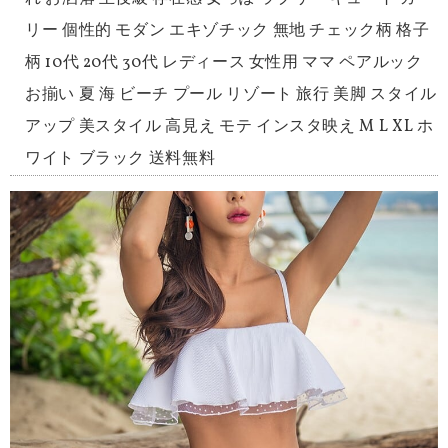
リー 個性的 モダン エキゾチック 無地 チェック柄 格子
柄 10代 20代 30代 レディース 女性用 ママ ペアルック
お揃い 夏 海 ビーチ プール リゾート 旅行 美脚 スタイル
アップ 美スタイル 高見え モテ インスタ映え M L XL ホ
ワイト ブラック 送料無料