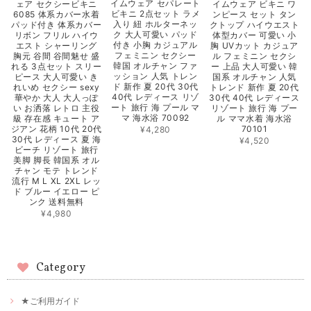
イムウェア セパレート
イムウェア ビキニ ワ
ェア セクシービキニ
ビキニ 2点セット ラメ
ンピース セット タン
6085 体系カバー水着
入り 紐 ホルターネッ
クトップ ハイウエスト
パッド付き 体系カバー
ク 大人可愛い パッド
体型カバー 可愛い 小
リボン フリル ハイウ
付き 小胸 カジュアル
胸 UVカット カジュア
エスト シャーリング
フェミニン セクシー
ル フェミニン セクシ
胸元 谷間 谷間魅せ 盛
韓国 オルチャン ファ
ー 上品 大人可愛い 韓
れる 3点セット スリー
ッション 人気 トレン
国系 オルチャン 人気
ピース 大人可愛い き
ド 新作 夏 20代 30代
トレンド 新作 夏 20代
れいめ セクシー sexy
40代 レディース リゾ
30代 40代 レディース
華やか 大人 大人っぽ
ート 旅行 海 プール マ
リゾート 旅行 海 プー
い お洒落 レトロ 主役
マ 海水浴 70092
ル ママ水着 海水浴
級 存在感 キュート ア
70101
ジアン 花柄 10代 20代
¥4,280
30代 レディース 夏 海
¥4,520
ビーチ リゾート 旅行
美脚 脚長 韓国系 オル
チャン モテ トレンド
流行 M L XL 2XL レッ
ド ブルー イエロー ピ
ンク 送料無料
¥4,980
Category
★ご利用ガイド