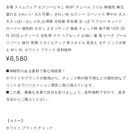
水着 スイムウェア セクシービキニ 6061 チュール フリル 伸縮性 胸元
盛れる かわいい 大人可愛い きれいめ セクシー ゴージャス 華やか 大人
大人っぽい おしゃれ お洒落 主役級 存在感 女っぽ ラブリー キュート
ガーリー 個性的 モダン エキゾチック 無地 チェック柄 格子柄 10代 20
代 30代 レディース 女性用 ママ ペアルック お揃い 夏 海 ビーチ プール
リゾート 旅行 美脚 スタイルアップ 美スタイル 高見え モテ インスタ映
え M L XL ホワイト ブラック 送料無料
¥6,580
■伸縮性のある素材で着心地抜群！
ホワイトやブラックの無地から、チェック柄や格子柄などの個性的なプ
リントまでバリエーション豊富に取り揃えています。
■この夏、素敵な水着で自分を彩りましょう。送料無料ですので、是非
当店からご購入ください。
【カラー】
ホワイト,ブラック,チェック