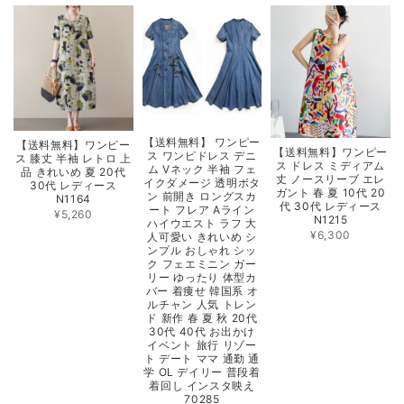
【送料無料】 ワンピー
【送料無料】ワンピー
【送料無料】ワンピー
ス ワンピドレス デニ
ス 膝丈 半袖 レトロ 上
ス ドレス ミディアム
ム Vネック 半袖 フェ
品 きれいめ 夏 20代
丈 ノースリーブ エレ
イクダメージ 透明ボタ
30代 レディース
ガント 春 夏 10代 20
ン 前開き ロングスカ
N1164
代 30代 レディース
ート フレア Aライン
¥5,260
N1215
ハイウエスト ラフ 大
¥6,300
人可愛い きれいめ シ
ンプル おしゃれ シッ
ク フェエミニン ガー
リー ゆったり 体型カ
バー 着痩せ 韓国系 オ
ルチャン 人気 トレン
ド 新作 春 夏 秋 20代
30代 40代 お出かけ
イベント 旅行 リゾー
ト デート ママ 通勤 通
学 OL デイリー 普段着
着回し インスタ映え
70285