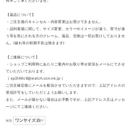
何卒ご了承くださいませ。
【返品について】
・ご注文後のキャンセル・内容変更はお受けできません。
・品到着後に関して、サイズ変更、カラーやイメージが違う、実寸が違
う等を気にされる方のクレーム、返品、交換は一切お受けしておりませ
ん。(破れ等の初期不良は除きます)
【ご連絡について】
・ショップご利用時にあたりご案内やお取り寄せ状況をメールにてさせ
ていただいております。
（
sp2t46c9@watch.ocn.ne.jp
）
ご注文確定後にメールを配信させていただきますので、上記アドレスの
受信許可をしていただくようお願いします。
また、メールが届かない場合はお手数ですが、上記アドレス又はメッセ
ージにてご連絡ください。
種類