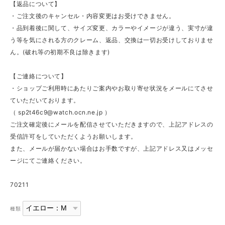
【返品について】
・ご注文後のキャンセル・内容変更はお受けできません。
・品到着後に関して、サイズ変更、カラーやイメージが違う、実寸が違
う等を気にされる方のクレーム、返品、交換は一切お受けしておりませ
ん。(破れ等の初期不良は除きます)
【ご連絡について】
・ショップご利用時にあたりご案内やお取り寄せ状況をメールにてさせ
ていただいております。
（
sp2t46c9@watch.ocn.ne.jp
）
ご注文確定後にメールを配信させていただきますので、上記アドレスの
受信許可をしていただくようお願いします。
また、メールが届かない場合はお手数ですが、上記アドレス又はメッセ
ージにてご連絡ください。
70211
種類