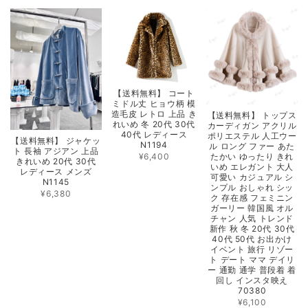
【送料無料】 コート
ミドル丈 ヒョウ柄 模
造毛皮 レトロ 上品 き
【送料無料】 トップス
れいめ 冬 20代 30代
カーディガン アクリル
40代 レディース
ポリエステル 人工ウー
【送料無料】 ジャケッ
N1194
ル ロング ファー あた
ト 長袖 アジアン 上品
¥6,400
たかい ゆったり きれ
きれいめ 20代 30代
いめ エレガント 大人
レディース メンズ
可愛い カジュアル シ
N1145
ンプル おしゃれ シッ
¥6,380
ク 存在感 フェミニン
ガーリー 韓国風 オル
チャン 人気 トレンド
新作 秋 冬 20代 30代
40代 50代 お出かけ
イベント 旅行 リゾー
ト デート ママ デイリ
ー 通勤 通学 普段着 着
回し インスタ映え
70380
¥6,100