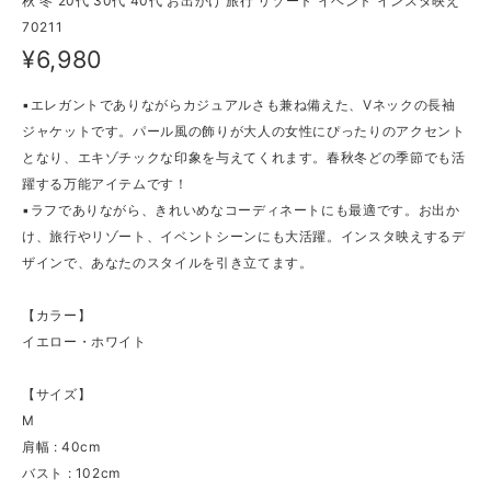
秋 冬 20代 30代 40代 お出かけ 旅行 リゾート イベント インスタ映え
70211
¥6,980
▪エレガントでありながらカジュアルさも兼ね備えた、Vネックの長袖
ジャケットです。パール風の飾りが大人の女性にぴったりのアクセント
となり、エキゾチックな印象を与えてくれます。春秋冬どの季節でも活
躍する万能アイテムです！
▪ラフでありながら、きれいめなコーディネートにも最適です。お出か
け、旅行やリゾート、イベントシーンにも大活躍。インスタ映えするデ
ザインで、あなたのスタイルを引き立てます。
【カラー】
イエロー・ホワイト
【サイズ】
M
肩幅 : 40cm
バスト : 102cm