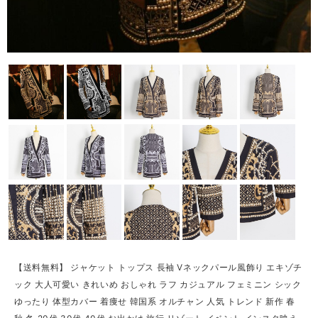
【送料無料】 ジャケット トップス 長袖 Vネックパール風飾り エキゾチ
ック 大人可愛い きれいめ おしゃれ ラフ カジュアル フェミニン シック
ゆったり 体型カバー 着痩せ 韓国系 オルチャン 人気 トレンド 新作 春