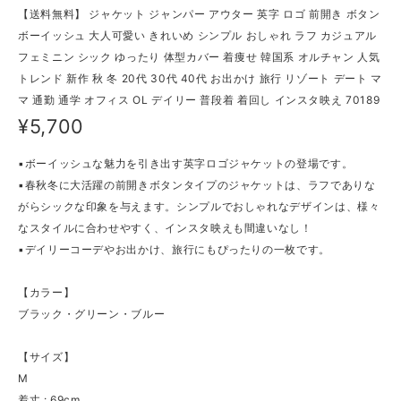
【送料無料】 ジャケット ジャンパー アウター 英字 ロゴ 前開き ボタン
ボーイッシュ 大人可愛い きれいめ シンプル おしゃれ ラフ カジュアル
フェミニン シック ゆったり 体型カバー 着痩せ 韓国系 オルチャン 人気
トレンド 新作 秋 冬 20代 30代 40代 お出かけ 旅行 リゾート デート マ
マ 通勤 通学 オフィス OL デイリー 普段着 着回し インスタ映え 70189
¥5,700
▪ボーイッシュな魅力を引き出す英字ロゴジャケットの登場です。
▪春秋冬に大活躍の前開きボタンタイプのジャケットは、ラフでありな
がらシックな印象を与えます。シンプルでおしゃれなデザインは、様々
なスタイルに合わせやすく、インスタ映えも間違いなし！
▪デイリーコーデやお出かけ、旅行にもぴったりの一枚です。
【カラー】
ブラック・グリーン・ブルー
【サイズ】
M
着丈 : 69cm