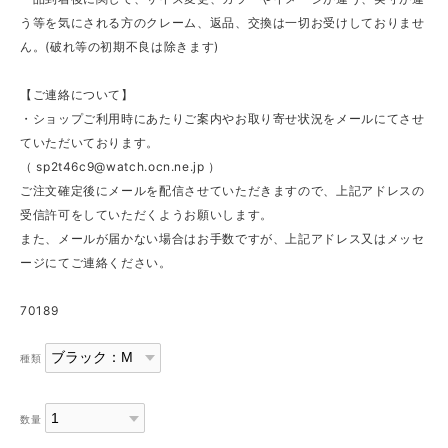
う等を気にされる方のクレーム、返品、交換は一切お受けしておりませ
ん。(破れ等の初期不良は除きます)
【ご連絡について】
・ショップご利用時にあたりご案内やお取り寄せ状況をメールにてさせ
ていただいております。
（
sp2t46c9@watch.ocn.ne.jp
）
ご注文確定後にメールを配信させていただきますので、上記アドレスの
受信許可をしていただくようお願いします。
また、メールが届かない場合はお手数ですが、上記アドレス又はメッセ
ージにてご連絡ください。
70189
種類
数量