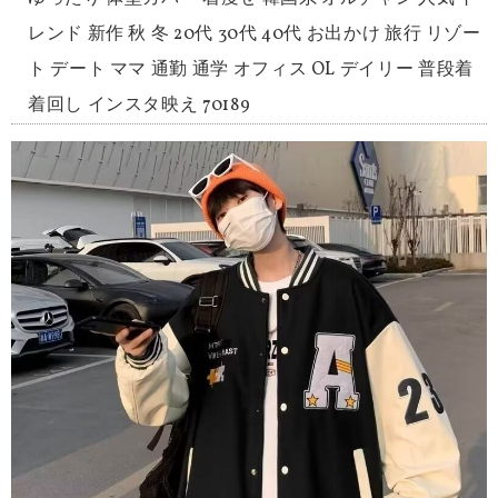
レンド 新作 秋 冬 20代 30代 40代 お出かけ 旅行 リゾー
ト デート ママ 通勤 通学 オフィス OL デイリー 普段着
着回し インスタ映え 70189