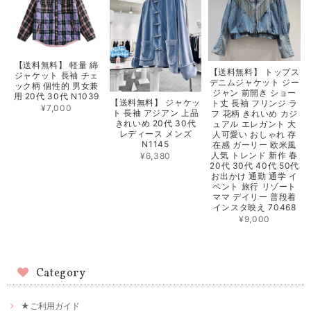
【送料無料】 軽量 綿
【送料無料】 トップス
ジャケット 長袖 チェ
デニムジャケット ジー
ック柄 個性的 男女兼
ジャン 前開き ショー
用 20代 30代 N1039
【送料無料】 ジャケッ
ト丈 長袖 フリンジ ラ
¥7,000
ト 長袖 アジアン 上品
フ 花柄 きれいめ カジ
きれいめ 20代 30代
ュアル エレガント 大
レディース メンズ
人可愛い おしゃれ 存
N1145
在感 ガーリー 欧米風
人気 トレンド 新作 春
¥6,380
20代 30代 40代 50代
お出かけ 通勤 通学 イ
ベント 旅行 リゾート
ママ デイリー 普段着
インスタ映え 70468
¥9,000
Category
★ご利用ガイド