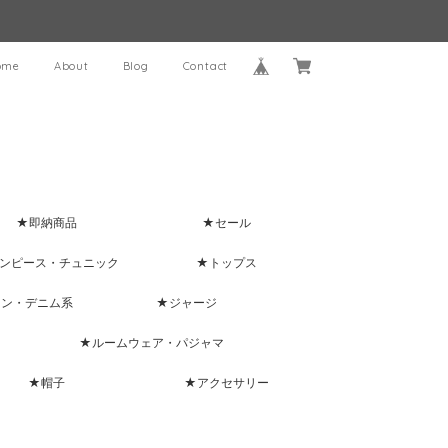
ome
About
Blog
Contact
★即納商品
★セール
ンピース・チュニック
★トップス
ャン・デニム系
★ジャージ
★ルームウェア・パジャマ
★帽子
★アクセサリー