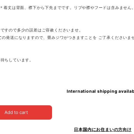
(＊着丈は背面、襟下から下先までです。リブや襟やフードは含みません。
寸ですので多少の誤差はご容赦くださいませ。
しての発送になりますので、畳みジワがつきますことを ご了承くださいま
お待ちしています。
International shipping availa
Add to cart
日本国内にお住まいの方向け