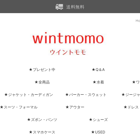
送料無料
H
★プレゼント中
★Q＆A
★全商品
★水着
★ワ
★ジャケット・カーディガン
★パーカー・スウェット
★ジージ
★スーツ・フォーマル
★アウター
★ドレス
★ズボン・パンツ
★シューズ
★スマホケース
★USED