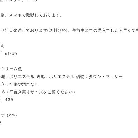
実物、スマホで撮影しております。
限り即日発送しております(送料無料)。午前中までの購入でしたら早くて
説明
】ef-de
】クリーム色
表地：ポリエステル 裏地：ポリエステル 詰物：ダウン・フェザー
目立った傷や汚れなし
】S（平置き実寸サイズをご覧ください）
】439
寸（cm）
5