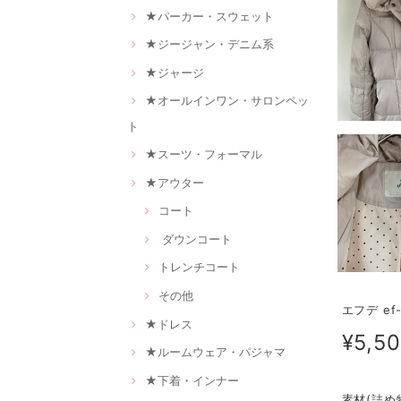
★パーカー・スウェット
★ジージャン・デニム系
★ジャージ
★オールインワン・サロンペッ
ト
★スーツ・フォーマル
★アウター
コート
ダウンコート
トレンチコート
その他
エフデ ef
★ドレス
¥5,5
★ルームウェア・パジャマ
★下着・インナー
素材(詰め