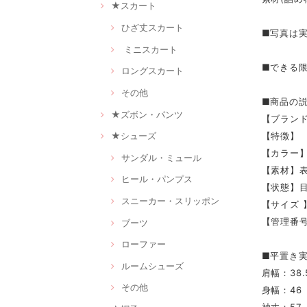
★スカート
ひざ丈スカート
■写真は
ミニスカート
■できる
ロングスカート
その他
■商品の
★ズボン・パンツ
【ブランド
【特徴】
★シューズ
【カラー
サンダル・ミュール
【素材】
ヒール・パンプス
【状態】
スニーカー・スリッポン
【サイズ 
【管理番号
ブーツ
ローファー
■平置き実
ルームシューズ
肩幅：38.
その他
身幅：46