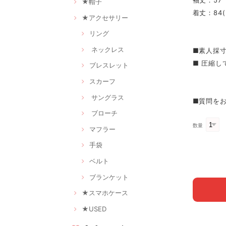
袖丈：57
★帽子
着丈：84
★アクセサリー
リング
ネックレス
■素人採
■ 圧縮
ブレスレット
スカーフ
サングラス
■質問を
ブローチ
数量
マフラー
手袋
ベルト
ブランケット
★スマホケース
★USED