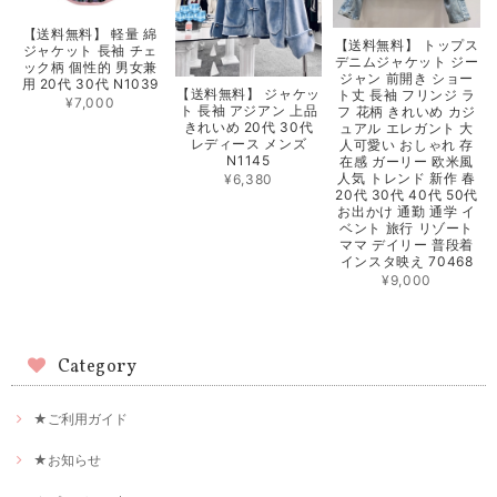
【送料無料】 軽量 綿
【送料無料】 トップス
ジャケット 長袖 チェ
デニムジャケット ジー
ック柄 個性的 男女兼
ジャン 前開き ショー
用 20代 30代 N1039
【送料無料】 ジャケッ
ト丈 長袖 フリンジ ラ
¥7,000
ト 長袖 アジアン 上品
フ 花柄 きれいめ カジ
きれいめ 20代 30代
ュアル エレガント 大
レディース メンズ
人可愛い おしゃれ 存
N1145
在感 ガーリー 欧米風
人気 トレンド 新作 春
¥6,380
20代 30代 40代 50代
お出かけ 通勤 通学 イ
ベント 旅行 リゾート
ママ デイリー 普段着
インスタ映え 70468
¥9,000
Category
★ご利用ガイド
★お知らせ