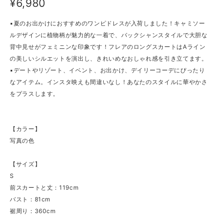
¥6,980
▪夏のお出かけにおすすめのワンピドレスが入荷しました！キャミソー
ルデザインに植物柄が魅力的な一着で、バックシャンスタイルで大胆な
背中見せがフェミニンな印象です！フレアのロングスカートはAライン
の美しいシルエットを演出し、きれいめなおしゃれ感を引き立てます。
▪デートやリゾート、イベント、お出かけ、デイリーコーデにぴったり
なアイテム。インスタ映えも間違いなし！あなたのスタイルに華やかさ
をプラスします。
【カラー】
写真の色
【サイズ】
S
前スカートと丈：119cm
バスト：81cm
裾周り：360cm