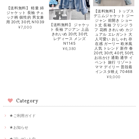
【送料無料】 軽量 綿
【送料無料】 トップス
ジャケット 長袖 チェ
デニムジャケット ジー
ック柄 個性的 男女兼
ジャン 前開き ショー
用 20代 30代 N1039
【送料無料】 ジャケッ
ト丈 長袖 フリンジ ラ
¥7,000
ト 長袖 アジアン 上品
フ 花柄 きれいめ カジ
きれいめ 20代 30代
ュアル エレガント 大
レディース メンズ
人可愛い おしゃれ 存
N1145
在感 ガーリー 欧米風
人気 トレンド 新作 春
¥6,380
20代 30代 40代 50代
お出かけ 通勤 通学 イ
ベント 旅行 リゾート
ママ デイリー 普段着
インスタ映え 70468
¥9,000
Category
★ご利用ガイド
★お知らせ
★プレゼント中