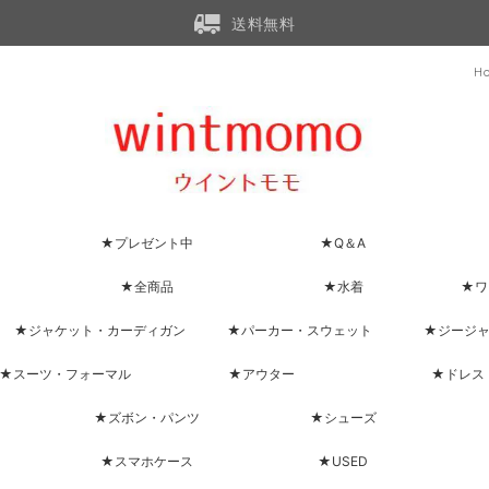
送料無料
H
★プレゼント中
★Q＆A
★全商品
★水着
★ワ
★ジャケット・カーディガン
★パーカー・スウェット
★ジージ
★スーツ・フォーマル
★アウター
★ドレス
★ズボン・パンツ
★シューズ
★スマホケース
★USED