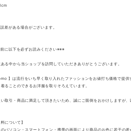
1cm
mの誤差がある場合がございます。
入前に以下を必ずお読みください※※※
数ある中から当ショップを訪問していただきありがとうございます。
tmomo 】は流行をいち早く取り入れたファッションをお値打ち価格で提
く着ることのできるお洋服を取りそろえています。
良い取引・商品に満足して頂きたいため、誠にご面倒をおかけしますが、
。
送料について】
ちのパソコン・スマートフォン・携帯の画面により商品のお色に若干の差