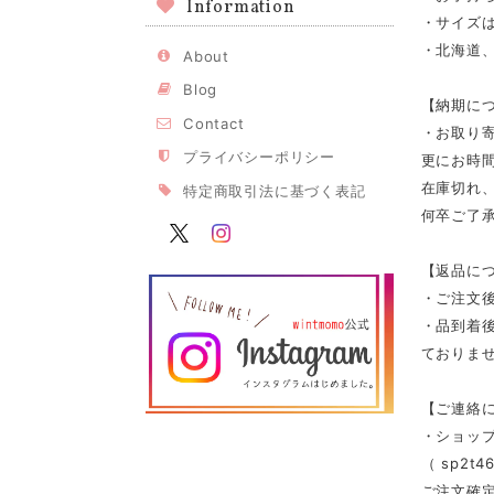
Information
・サイズは
・北海道、
About
Blog
【納期に
Contact
・お取り寄
プライバシーポリシー
更にお時
在庫切れ
特定商取引法に基づく表記
何卒ご了
【返品に
・ご注文
・品到着
ておりませ
【ご連絡
・ショッ
（
sp2t46
ご注文確