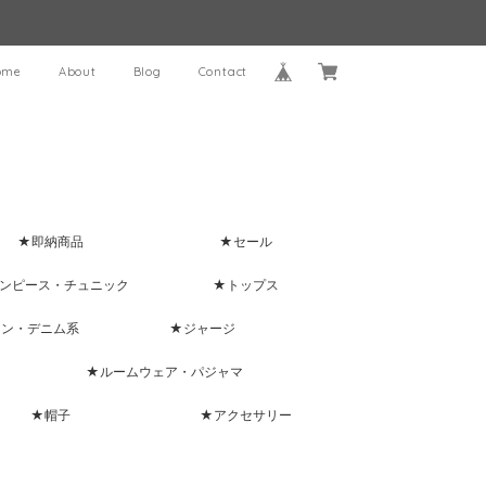
ome
About
Blog
Contact
★即納商品
★セール
ンピース・チュニック
★トップス
ャン・デニム系
★ジャージ
★ルームウェア・パジャマ
★帽子
★アクセサリー