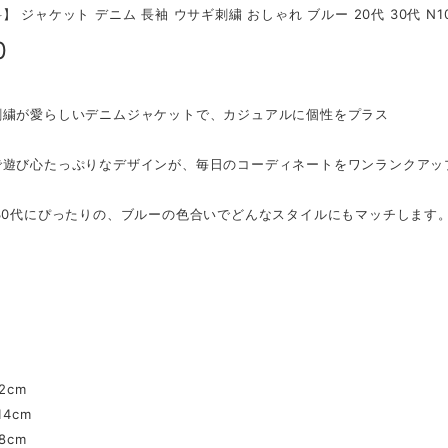
】 ジャケット デニム 長袖 ウサギ刺繍 おしゃれ ブルー 20代 30代 N10
0
刺繍が愛らしいデニムジャケットで、カジュアルに個性をプラス
で遊び心たっぷりなデザインが、毎日のコーディネートをワンランクアッ
ら30代にぴったりの、ブルーの色合いでどんなスタイルにもマッチします
】
】
2cm
14cm
8cm