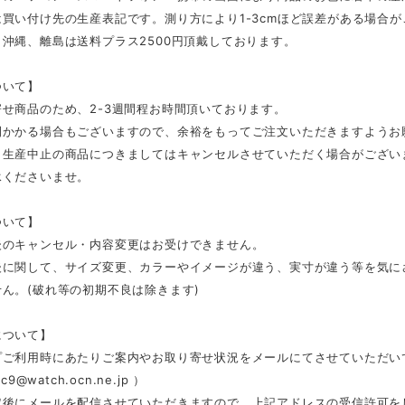
買い付け先の生産表記です。測り方により1-3cmほど誤差がある場合
沖縄、離島は送料プラス2500円頂戴しております。
ついて】
せ商品のため、2-3週間程お時間頂いております。
間かかる場合もございますので、余裕をもってご注文いただきますようお
、生産中止の商品につきましてはキャンセルさせていただく場合がござい
承くださいませ。
ついて】
後のキャンセル・内容変更はお受けできません。
後に関して、サイズ変更、カラーやイメージが違う、実寸が違う等を気に
ん。(破れ等の初期不良は除きます)
について】
プご利用時にあたりご案内やお取り寄せ状況をメールにてさせていただい
c9@watch.ocn.ne.jp
）
定後にメールを配信させていただきますので、上記アドレスの受信許可を