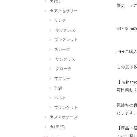
★帽子
着丈 : 7
★アクセサリー
リング
※1~3c
ネックレス
ブレスレット
スカーフ
※※※ご購
サングラス
この度は
ブローチ
マフラー
【 wih
手袋
毎日楽し
ベルト
気持ちの
ブランケット
たします
★スマホケース
★USED
【商品・
・お手持