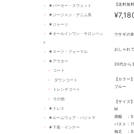
【送料無料
★パーカー・スウェット
¥7,18
★ジージャン・デニム系
★ジャージ
★オールインワン・サロンペッ
ウサギの
ト
おしゃれ
★スーツ・フォーマル
★アウター
20代か
コート
【カラー
ダウンコート
ブルー
トレンチコート
その他
【サイズ
★ドレス
M
肩幅 : 5
★ルームウェア・パジャマ
バスト : 1
★下着・インナー
袖丈 : 5