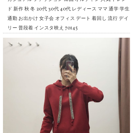
ド 新作 秋 冬 20代 30代 40代 レディース ママ 通学 学生
通勤 お出かけ 女子会 オフィス デート 着回し 流行 デイ
リー 普段着 インスタ映え 70145