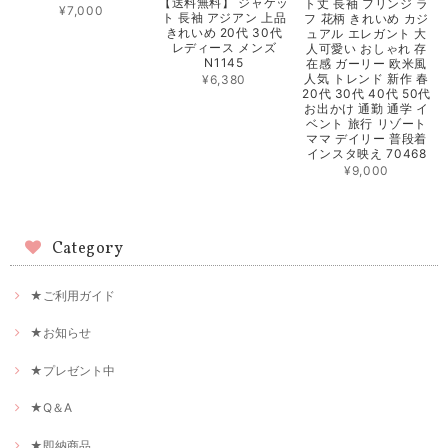
【送料無料】 ジャケッ
ト丈 長袖 フリンジ ラ
¥7,000
ト 長袖 アジアン 上品
フ 花柄 きれいめ カジ
きれいめ 20代 30代
ュアル エレガント 大
レディース メンズ
人可愛い おしゃれ 存
N1145
在感 ガーリー 欧米風
人気 トレンド 新作 春
¥6,380
20代 30代 40代 50代
お出かけ 通勤 通学 イ
ベント 旅行 リゾート
ママ デイリー 普段着
インスタ映え 70468
¥9,000
Category
★ご利用ガイド
★お知らせ
★プレゼント中
★Q＆A
★即納商品