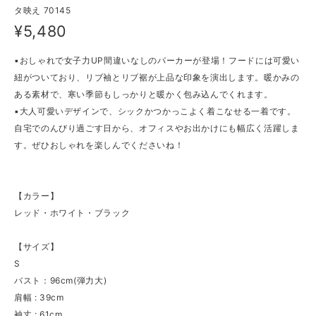
タ映え 70145
¥5,480
▪おしゃれで女子力UP間違いなしのパーカーが登場！フードには可愛い
紐がついており、リブ袖とリブ裾が上品な印象を演出します。暖かみの
ある素材で、寒い季節もしっかりと暖かく包み込んでくれます。
▪大人可愛いデザインで、シックかつかっこよく着こなせる一着です。
自宅でのんびり過ごす日から、オフィスやお出かけにも幅広く活躍しま
す。ぜひおしゃれを楽しんでくださいね！
【カラー】
レッド・ホワイト・ブラック
【サイズ】
S
バスト：96cm(弾力大)
肩幅 : 39cm
袖丈 : 61cm