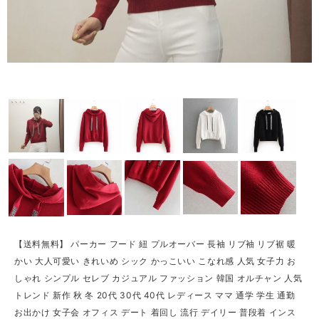
【送料無料】 パーカー フード 紐 プルオーバー 長袖 リブ袖 リブ裾 暖
かい 大人可愛い きれいめ シック かっこいい こなれ感 人気 女子力 お
しゃれ シンプル セレブ カジュアル ファッション 韓国 オルチャン 人気
トレンド 新作 秋 冬 20代 30代 40代 レディース ママ 通学 学生 通勤
お出かけ 女子会 オフィス デート 着回し 流行 デイリー 普段着 インス