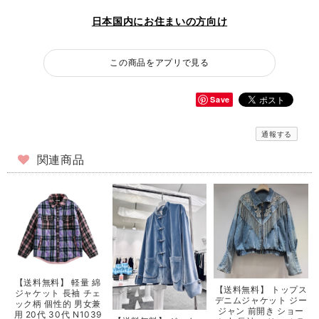
日本国内にお住まいの方向け
この商品をアプリで見る
Save
通報する
関連商品
【送料無料】 軽量 綿
【送料無料】 トップス
ジャケット 長袖 チェ
デニムジャケット ジー
ック柄 個性的 男女兼
ジャン 前開き ショー
用 20代 30代 N1039