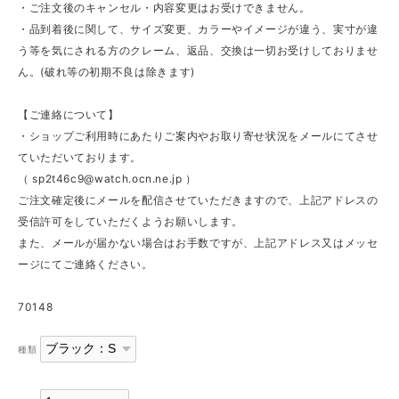
・ご注文後のキャンセル・内容変更はお受けできません。
・品到着後に関して、サイズ変更、カラーやイメージが違う、実寸が違
う等を気にされる方のクレーム、返品、交換は一切お受けしておりませ
ん。(破れ等の初期不良は除きます)
【ご連絡について】
・ショップご利用時にあたりご案内やお取り寄せ状況をメールにてさせ
ていただいております。
（
sp2t46c9@watch.ocn.ne.jp
）
ご注文確定後にメールを配信させていただきますので、上記アドレスの
受信許可をしていただくようお願いします。
また、メールが届かない場合はお手数ですが、上記アドレス又はメッセ
ージにてご連絡ください。
70148
種類