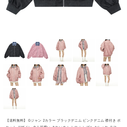
【送料無料】 Gジャン 2カラー ブラックデニム ピンクデニム 襟付き ポ