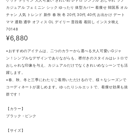
ケット デザイン 大人可愛い きれいめ レトロ シンプル おしゃれ ラフ
カジュアル フェミニン シック ゆったり 体型カバー 着痩せ 韓国系 オル
チャン 人気 トレンド 新作 春 秋 冬 20代 30代 40代 お出かけ デート
ママ 通勤 通学 オフィス OL デイリー 普段着 着回し インスタ映え
70148
¥6,880
▪おすすめのアイテムは、二つのカラーから選べる大人可愛いGジャ
ン！シンプルなデザインでありながらも、襟付きのスタイルはレトロで
おしゃれな印象を与え、カジュアルだけでなくきれいめなシーンでも活
躍します。
▪春、秋、冬と三季にわたりご着用いただけるので、様々なシーズンで
コーディネートが楽しめます。ゆったりシルエットで、着痩せ効果も抜
群です！
【カラー】
ブラック・ピンク
【サイズ】