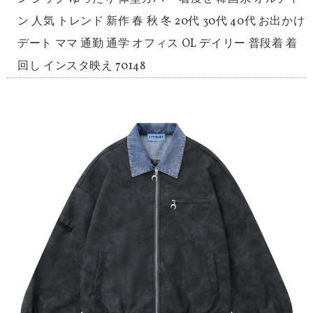
ン 人気 トレンド 新作 春 秋 冬 20代 30代 40代 お出かけ
デート ママ 通勤 通学 オフィス OL デイリー 普段着 着
回し インスタ映え 70148