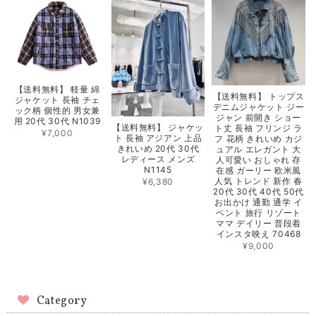
【送料無料】 軽量 綿
【送料無料】 トップス
ジャケット 長袖 チェ
デニムジャケット ジー
ック柄 個性的 男女兼
ジャン 前開き ショー
用 20代 30代 N1039
【送料無料】 ジャケッ
ト丈 長袖 フリンジ ラ
¥7,000
ト 長袖 アジアン 上品
フ 花柄 きれいめ カジ
きれいめ 20代 30代
ュアル エレガント 大
レディース メンズ
人可愛い おしゃれ 存
N1145
在感 ガーリー 欧米風
人気 トレンド 新作 春
¥6,380
20代 30代 40代 50代
お出かけ 通勤 通学 イ
ベント 旅行 リゾート
ママ デイリー 普段着
インスタ映え 70468
¥9,000
Category