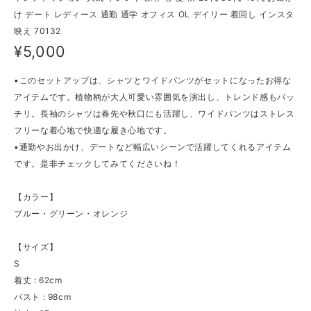
け デート レディース 通勤 通学 オフィス OL デイリー 着回し インスタ
映え 70132
¥5,000
▪このセットアップは、シャツとワイドパンツがセットになったお得な
アイテムです。植物柄が大人可愛い雰囲気を演出し、トレンド感もバッ
チリ。長袖のシャツは春先や秋口にも活躍し、ワイドパンツはストレス
フリーな着心地で快適な履き心地です。
▪通勤やお出かけ、デートなど幅広いシーンで活躍してくれるアイテム
です。是非チェックしてみてくださいね！
【カラー】
ブルー・グリーン・オレンジ
【サイズ】
S
着丈 : 62cm
バスト : 98cm