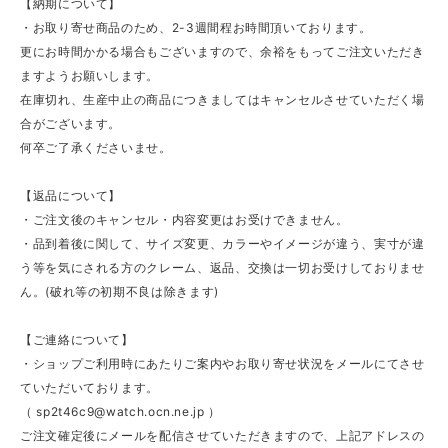
【納期について】
・お取り寄せ商品のため、2-3週間程お時間頂いております。
更にお時間かかる場合もございますので、余裕をもってご注文いただき
ますようお願いします。
在庫切れ、生産中止の商品につきましてはキャンセルさせていただく場
合がございます。
何卒ご了承くださいませ。
【返品について】
・ご注文後のキャンセル・内容変更はお受けできません。
・品到着後に関して、サイズ変更、カラーやイメージが違う、実寸が違
う等を気にされる方のクレーム、返品、交換は一切お受けしておりませ
ん。(破れ等の初期不良は除きます)
【ご連絡について】
・ショップご利用時にあたりご案内やお取り寄せ状況をメールにてさせ
ていただいております。
（
sp2t46c9@watch.ocn.ne.jp
）
ご注文確定後にメールを配信させていただきますので、上記アドレスの