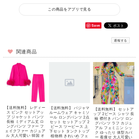
この商品をアプリで見る
Save
通報する
関連商品
【送料無料】 レディー
【送料無料】 パジャマ
【送料無料】 セットア
ス ピンク セットアッ
ルームウェア キャミソ
ップ 2ピース シャツ 長
プ ジャケット パンツ
ール ロングパンツ 2点
袖 襟付き パンツ ロン
長袖 ミディアム丈 ロ
セット セットアップ 2
グパンツ ラフ カジュ
ングパンツ ファー フ
ピース ツーピース 上
アル フェミニン シッ
ェイクファー カジュア
下セット タンクトップ
ク ゆったり 体型カバ
ル 大人可愛い 韓国 オ
植物柄 きれいめ フェ
ー 着痩せ 大人可愛い