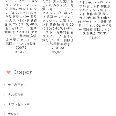
ルチャン ファッション
ミニン 大人可愛い お
きれいめ レトロ シン
ラフ フェミニン シッ
しゃれ カジュアル 可
プル おしゃれ 韓国系
ク きれいめ レトロ シ
愛い キュート リラッ
オルチャン 人気 トレ
ンプル おしゃれ ゆっ
クス シンプル ゆった
ンド 新作 春 夏 秋 20
たり 体型カバー 着痩
り 韓国 オルチャンフ
代 30代 40代 お出か
せ 人気 トレンド 新作
ァッション 人気 トレ
け デート ママ 通勤 通
春 秋 20代 30代 40代
ンド 新作 秋 春 夏 20
学 オフィス OL デイリ
お出かけ デート 通勤
代 30代 40代 レディ
ー 普段着 着回し イン
通学 オフィス OL ママ
ース おうち時間 家着
スタ映え 70131
デイリー 普段着 入学
ステイホーム お泊り
¥4,800
式 卒業式 セレモニー
旅行 デイリー 普段使
着回し インスタ映え
い 部屋着 寝巻き
70079
700103
¥6,420
¥5,000
Category
★ご利用ガイド
★お知らせ
★プレゼント中
★Q＆A