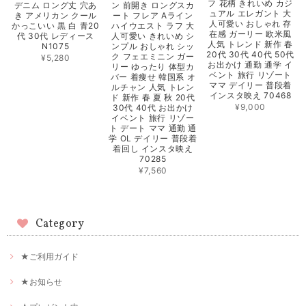
フ 花柄 きれいめ カジ
デニム ロング丈 穴あ
ン 前開き ロングスカ
ュアル エレガント 大
き アメリカン クール
ート フレア Aライン
人可愛い おしゃれ 存
かっこいい 黒 白 青20
ハイウエスト ラフ 大
在感 ガーリー 欧米風
代 30代 レディース
人可愛い きれいめ シ
人気 トレンド 新作 春
N1075
ンプル おしゃれ シッ
20代 30代 40代 50代
ク フェエミニン ガー
¥5,280
お出かけ 通勤 通学 イ
リー ゆったり 体型カ
ベント 旅行 リゾート
バー 着痩せ 韓国系 オ
ママ デイリー 普段着
ルチャン 人気 トレン
インスタ映え 70468
ド 新作 春 夏 秋 20代
¥9,000
30代 40代 お出かけ
イベント 旅行 リゾー
ト デート ママ 通勤 通
学 OL デイリー 普段着
着回し インスタ映え
70285
¥7,560
Category
★ご利用ガイド
★お知らせ