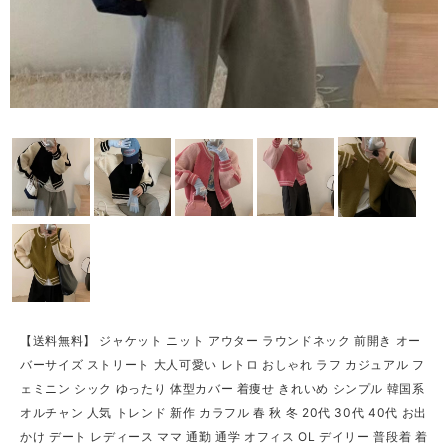
【送料無料】 ジャケット ニット アウター ラウンドネック 前開き オー
バーサイズ ストリート 大人可愛い レトロ おしゃれ ラフ カジュアル フ
ェミニン シック ゆったり 体型カバー 着痩せ きれいめ シンプル 韓国系
オルチャン 人気 トレンド 新作 カラフル 春 秋 冬 20代 30代 40代 お出
かけ デート レディース ママ 通勤 通学 オフィス OL デイリー 普段着 着