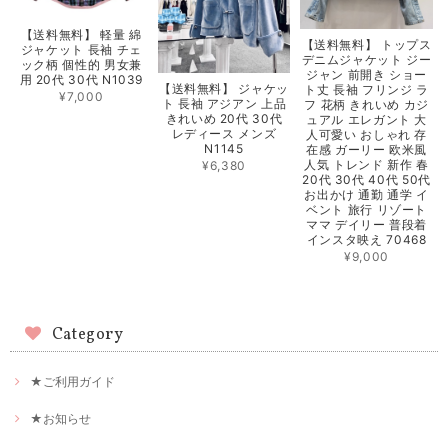
【送料無料】 軽量 綿
【送料無料】 トップス
ジャケット 長袖 チェ
デニムジャケット ジー
ック柄 個性的 男女兼
ジャン 前開き ショー
用 20代 30代 N1039
【送料無料】 ジャケッ
ト丈 長袖 フリンジ ラ
¥7,000
ト 長袖 アジアン 上品
フ 花柄 きれいめ カジ
きれいめ 20代 30代
ュアル エレガント 大
レディース メンズ
人可愛い おしゃれ 存
N1145
在感 ガーリー 欧米風
人気 トレンド 新作 春
¥6,380
20代 30代 40代 50代
お出かけ 通勤 通学 イ
ベント 旅行 リゾート
ママ デイリー 普段着
インスタ映え 70468
¥9,000
Category
★ご利用ガイド
★お知らせ