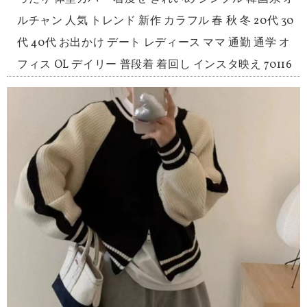
ルチャン 人気 トレンド 新作 カラフル 春 秋 冬 20代 30
代 40代 お出かけ デート レディース ママ 通勤 通学 オ
フィス OL デイリー 普段着 着回し インスタ映え 70116