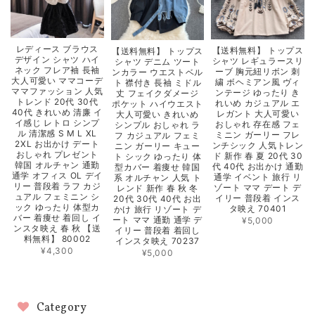
レディース ブラウス
【送料無料】 トップス
【送料無料】 トップス
デザイン シャツ ハイ
シャツ レギュラースリ
シャツ デニム ツート
ネック フレア袖 長袖
ーブ 胸元紐リボン 刺
ンカラー ウエストベル
大人可愛い ママコーデ
繍 ボヘミアン風 ヴィ
ト 襟付き 長袖 ミドル
ママファッション 人気
ンテージ ゆったり き
丈 フェイクダメージ
トレンド 20代 30代
れいめ カジュアル エ
ポケット ハイウエスト
40代 きれいめ 清廉 イ
レガント 大人可愛い
大人可愛い きれいめ
イ感じ レトロ シンプ
おしゃれ 存在感 フェ
シンプル おしゃれ ラ
ル 清潔感 S M L XL
ミニン ガーリー フレ
フ カジュアル フェミ
2XL お出かけ デート
ンチシック 人気トレン
ニン ガーリー キュー
おしゃれ プレゼント
ド 新作 春 夏 20代 30
ト シック ゆったり 体
韓国 オルチャン 通勤
代 40代 お出かけ 通勤
型カバー 着痩せ 韓国
通学 オフィス OL デイ
通学 イベント 旅行 リ
系 オルチャン 人気 ト
リー 普段着 ラフ カジ
ゾート ママ デート デ
レンド 新作 春 秋 冬
ュアル フェミニン シ
イリー 普段着 インス
20代 30代 40代 お出
ック ゆったり 体型カ
タ映え 70401
かけ 旅行 リゾート デ
バー 着痩せ 着回し イ
ート ママ 通勤 通学 デ
¥5,000
ンスタ映え 春 秋 【送
イリー 普段着 着回し
料無料】 80002
インスタ映え 70237
¥4,300
¥5,000
Category