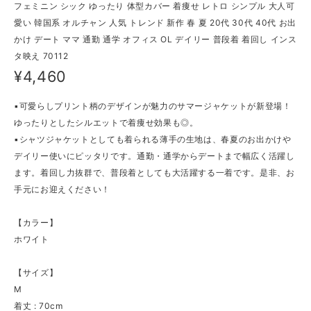
フェミニン シック ゆったり 体型カバー 着痩せ レトロ シンプル 大人可
愛い 韓国系 オルチャン 人気 トレンド 新作 春 夏 20代 30代 40代 お出
かけ デート ママ 通勤 通学 オフィス OL デイリー 普段着 着回し インス
タ映え 70112
¥4,460
▪可愛らしプリント柄のデザインが魅力のサマージャケットが新登場！
ゆったりとしたシルエットで着痩せ効果も◎。
▪シャツジャケットとしても着られる薄手の生地は、春夏のお出かけや
デイリー使いにピッタリです。通勤・通学からデートまで幅広く活躍し
ます。着回し力抜群で、普段着としても大活躍する一着です。是非、お
手元にお迎えください！
【カラー】
ホワイト
【サイズ】
M
着丈 : 70cm