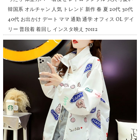
韓国系 オルチャン 人気 トレンド 新作 春 夏 20代 30代
40代 お出かけ デート ママ 通勤 通学 オフィス OL デイ
リー 普段着 着回し インスタ映え 70112