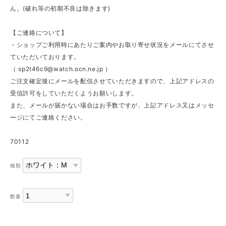
ん。(破れ等の初期不良は除きます)
【ご連絡について】
・ショップご利用時にあたりご案内やお取り寄せ状況をメールにてさせ
ていただいております。
（
sp2t46c9@watch.ocn.ne.jp
）
ご注文確定後にメールを配信させていただきますので、上記アドレスの
受信許可をしていただくようお願いします。
また、メールが届かない場合はお手数ですが、上記アドレス又はメッセ
ージにてご連絡ください。
70112
種類
数量