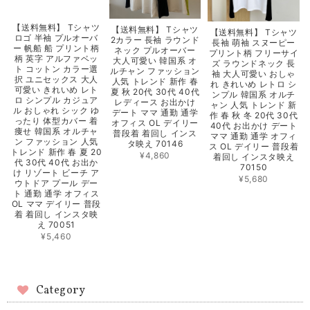
【送料無料】 Tシャツ
【送料無料】 Tシャツ
【送料無料】 Tシャツ
ロゴ 半袖 プルオーバ
2カラー 長袖 ラウンド
長袖 萌袖 スヌーピー
ー 帆船 船 プリント柄
ネック プルオーバー
プリント柄 フリーサイ
柄 英字 アルファベッ
大人可愛い 韓国系 オ
ズ ラウンドネック 長
ト コットン カラー選
ルチャン ファッション
袖 大人可愛い おしゃ
択 ユニセックス 大人
人気 トレンド 新作 春
れ きれいめ レトロ シ
可愛い きれいめ レト
夏 秋 20代 30代 40代
ンプル 韓国系 オルチ
ロ シンプル カジュア
レディース お出かけ
ャン 人気 トレンド 新
ル おしゃれ シック ゆ
デート ママ 通勤 通学
作 春 秋 冬 20代 30代
ったり 体型カバー 着
オフィス OL デイリー
40代 お出かけ デート
痩せ 韓国系 オルチャ
普段着 着回し インス
ママ 通勤 通学 オフィ
ン ファッション 人気
タ映え 70146
ス OL デイリー 普段着
トレンド 新作 春 夏 20
¥4,860
着回し インスタ映え
代 30代 40代 お出か
70150
け リゾート ビーチ ア
¥5,680
ウトドア プール デー
ト 通勤 通学 オフィス
OL ママ デイリー 普段
着 着回し インスタ映
え 70051
¥5,460
Category