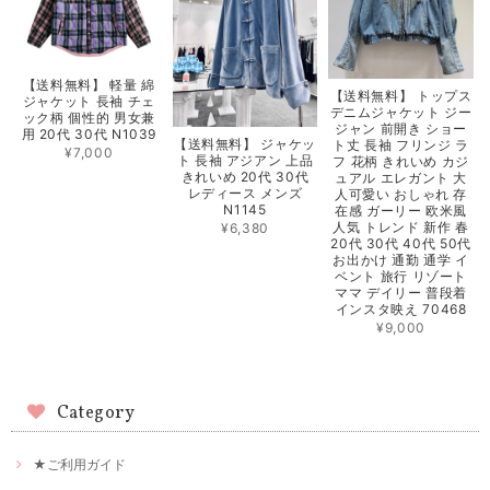
【送料無料】 軽量 綿
【送料無料】 トップス
ジャケット 長袖 チェ
デニムジャケット ジー
ック柄 個性的 男女兼
ジャン 前開き ショー
用 20代 30代 N1039
【送料無料】 ジャケッ
ト丈 長袖 フリンジ ラ
¥7,000
ト 長袖 アジアン 上品
フ 花柄 きれいめ カジ
きれいめ 20代 30代
ュアル エレガント 大
レディース メンズ
人可愛い おしゃれ 存
N1145
在感 ガーリー 欧米風
人気 トレンド 新作 春
¥6,380
20代 30代 40代 50代
お出かけ 通勤 通学 イ
ベント 旅行 リゾート
ママ デイリー 普段着
インスタ映え 70468
¥9,000
Category
★ご利用ガイド