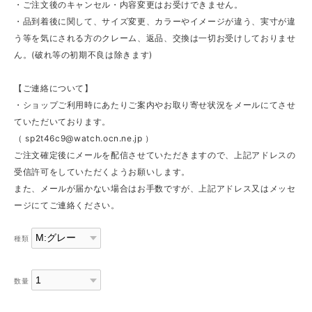
・ご注文後のキャンセル・内容変更はお受けできません。
・品到着後に関して、サイズ変更、カラーやイメージが違う、実寸が違
う等を気にされる方のクレーム、返品、交換は一切お受けしておりませ
ん。(破れ等の初期不良は除きます)
【ご連絡について】
・ショップご利用時にあたりご案内やお取り寄せ状況をメールにてさせ
ていただいております。
（
sp2t46c9@watch.ocn.ne.jp
）
ご注文確定後にメールを配信させていただきますので、上記アドレスの
受信許可をしていただくようお願いします。
また、メールが届かない場合はお手数ですが、上記アドレス又はメッセ
ージにてご連絡ください。
種類
数量