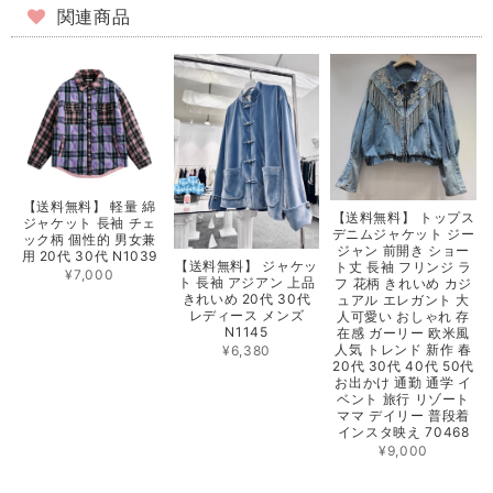
関連商品
【送料無料】 軽量 綿
【送料無料】 トップス
ジャケット 長袖 チェ
デニムジャケット ジー
ック柄 個性的 男女兼
ジャン 前開き ショー
用 20代 30代 N1039
【送料無料】 ジャケッ
ト丈 長袖 フリンジ ラ
¥7,000
ト 長袖 アジアン 上品
フ 花柄 きれいめ カジ
きれいめ 20代 30代
ュアル エレガント 大
レディース メンズ
人可愛い おしゃれ 存
N1145
在感 ガーリー 欧米風
人気 トレンド 新作 春
¥6,380
20代 30代 40代 50代
お出かけ 通勤 通学 イ
ベント 旅行 リゾート
ママ デイリー 普段着
インスタ映え 70468
¥9,000