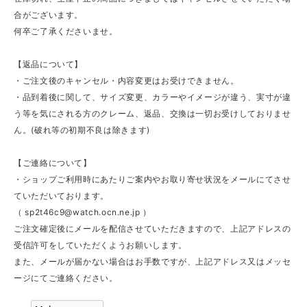
合がございます。
何卒ご了承くださいませ。
【返品について】
・ご注文後のキャンセル・内容変更はお受けできません。
・品到着後に関して、サイズ変更、カラーやイメージが違う、実寸が違
う等を気にされる方のクレーム、返品、交換は一切お受けしておりませ
ん。(破れ等の初期不良は除きます)
【ご連絡について】
・ショップご利用時にあたりご案内やお取り寄せ状況をメールにてさせ
ていただいております。
（
sp2t46c9@watch.ocn.ne.jp
）
ご注文確定後にメールを配信させていただきますので、上記アドレスの
受信許可をしていただくようお願いします。
また、メールが届かない場合はお手数ですが、上記アドレス又はメッセ
ージにてご連絡ください。