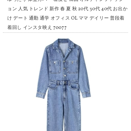
ョン 人気 トレンド 新作 春 夏 秋 20代 30代 40代 お出か
け デート 通勤 通学 オフィス OL ママ デイリー 普段着
着回し インスタ映え 70077