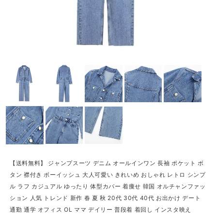
【送料無料】 ジャンプスーツ デニム オールインワン 長袖 ポケット ボ
タン 襟付き ボーイッシュ 大人可愛い きれいめ おしゃれ レトロ シンプ
ル ラフ カジュアル ゆったり 体型カバー 着痩せ 韓国 オルチャンファッ
ション 人気 トレンド 新作 春 夏 秋 20代 30代 40代 お出かけ デート
通勤 通学 オフィス OL ママ デイリー 普段着 着回し インスタ映え