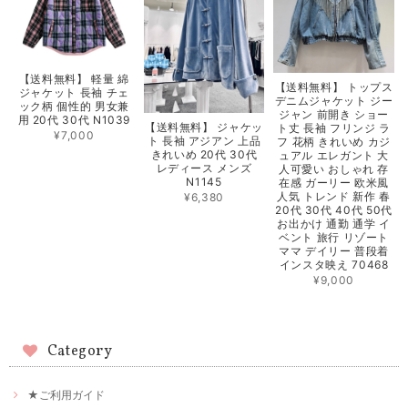
【送料無料】 軽量 綿
【送料無料】 トップス
ジャケット 長袖 チェ
デニムジャケット ジー
ック柄 個性的 男女兼
ジャン 前開き ショー
用 20代 30代 N1039
【送料無料】 ジャケッ
ト丈 長袖 フリンジ ラ
¥7,000
ト 長袖 アジアン 上品
フ 花柄 きれいめ カジ
きれいめ 20代 30代
ュアル エレガント 大
レディース メンズ
人可愛い おしゃれ 存
N1145
在感 ガーリー 欧米風
人気 トレンド 新作 春
¥6,380
20代 30代 40代 50代
お出かけ 通勤 通学 イ
ベント 旅行 リゾート
ママ デイリー 普段着
インスタ映え 70468
¥9,000
Category
★ご利用ガイド