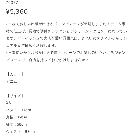
70077
¥5,360
▪一枚でおしゃれ感が出せるジャンプスーツが登場しました！デニム素
材で仕上げ、長袖で襟付き、ボタンとポケットがアクセントになってい
ます。ボーイッシュで大人可愛い雰囲気は、きれいめスタイルからカジ
ュアルまで幅広く活躍します。
▪日常使いからお出かけまで幅広いシーンでお楽しみいただけるジャン
プスーツで、自信を持っておでかけしませんか？
【カラー】
デニム
【サイズ】
XS
バスト : 90cm
肩幅 : 39cm
袖丈 : 58cm
ウエスト：68cm