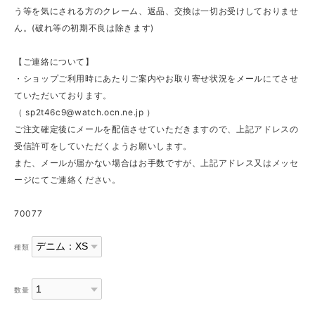
う等を気にされる方のクレーム、返品、交換は一切お受けしておりませ
ん。(破れ等の初期不良は除きます)
【ご連絡について】
・ショップご利用時にあたりご案内やお取り寄せ状況をメールにてさせ
ていただいております。
（
sp2t46c9@watch.ocn.ne.jp
）
ご注文確定後にメールを配信させていただきますので、上記アドレスの
受信許可をしていただくようお願いします。
また、メールが届かない場合はお手数ですが、上記アドレス又はメッセ
ージにてご連絡ください。
70077
種類
数量