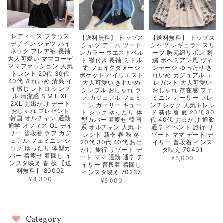
レディース ブラウス
【送料無料】 トップス
【送料無料】 トップス
デザイン シャツ ハイ
シャツ レギュラースリ
シャツ デニム ツート
ネック フレア袖 長袖
ーブ 胸元紐リボン 刺
ンカラー ウエストベル
大人可愛い ママコーデ
繍 ボヘミアン風 ヴィ
ト 襟付き 長袖 ミドル
ママファッション 人気
ンテージ ゆったり き
丈 フェイクダメージ
トレンド 20代 30代
れいめ カジュアル エ
ポケット ハイウエスト
40代 きれいめ 清廉 イ
レガント 大人可愛い
大人可愛い きれいめ
イ感じ レトロ シンプ
おしゃれ 存在感 フェ
シンプル おしゃれ ラ
ル 清潔感 S M L XL
ミニン ガーリー フレ
フ カジュアル フェミ
2XL お出かけ デート
ンチシック 人気トレン
ニン ガーリー キュー
おしゃれ プレゼント
ド 新作 春 夏 20代 30
ト シック ゆったり 体
韓国 オルチャン 通勤
代 40代 お出かけ 通勤
型カバー 着痩せ 韓国
通学 オフィス OL デイ
通学 イベント 旅行 リ
系 オルチャン 人気 ト
リー 普段着 ラフ カジ
ゾート ママ デート デ
レンド 新作 春 秋 冬
ュアル フェミニン シ
イリー 普段着 インス
20代 30代 40代 お出
ック ゆったり 体型カ
タ映え 70401
かけ 旅行 リゾート デ
バー 着痩せ 着回し イ
ート ママ 通勤 通学 デ
¥5,000
ンスタ映え 春 秋 【送
イリー 普段着 着回し
料無料】 80002
インスタ映え 70237
¥4,300
¥5,000
Category