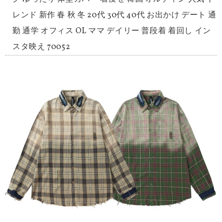
レンド 新作 春 秋 冬 20代 30代 40代 お出かけ デート 通
勤 通学 オフィス OL ママ デイリー 普段着 着回し イン
スタ映え 70052