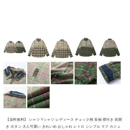
【送料無料】 シャツ Yシャツ レディース チェック柄 長袖 襟付き 前開
き ボタン 大人可愛い きれいめ おしゃれ レトロ シンプル ラフ カジュ