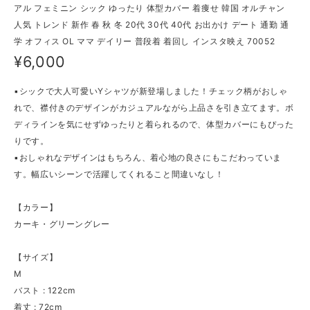
アル フェミニン シック ゆったり 体型カバー 着痩せ 韓国 オルチャン
人気 トレンド 新作 春 秋 冬 20代 30代 40代 お出かけ デート 通勤 通
学 オフィス OL ママ デイリー 普段着 着回し インスタ映え 70052
¥6,000
▪シックで大人可愛いYシャツが新登場しました！チェック柄がおしゃ
れで、襟付きのデザインがカジュアルながら上品さを引き立てます。ボ
ディラインを気にせずゆったりと着られるので、体型カバーにもぴった
りです。
▪おしゃれなデザインはもちろん、着心地の良さにもこだわっていま
す。幅広いシーンで活躍してくれること間違いなし！
【カラー】
カーキ・グリーングレー
【サイズ】
M
バスト : 122cm
着丈 : 72cm