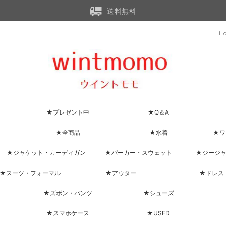
送料無料
H
★プレゼント中
★Q＆A
★全商品
★水着
★ワ
★ジャケット・カーディガン
★パーカー・スウェット
★ジージ
★スーツ・フォーマル
★アウター
★ドレス
★ズボン・パンツ
★シューズ
★スマホケース
★USED