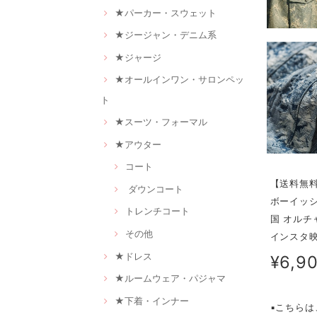
★パーカー・スウェット
★ジージャン・デニム系
★ジャージ
★オールインワン・サロンペッ
ト
★スーツ・フォーマル
★アウター
コート
【送料無料
ダウンコート
ボーイッシ
トレンチコート
国 オルチャ
その他
インスタ映え
★ドレス
¥6,9
★ルームウェア・パジャマ
★下着・インナー
▪こちら