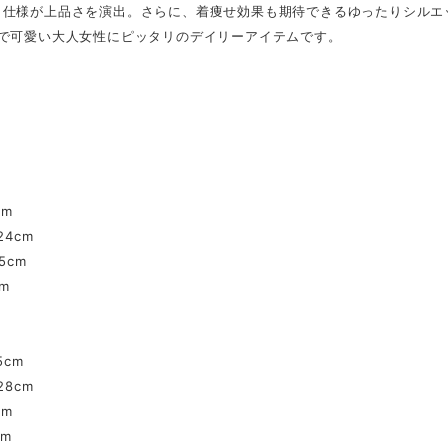
き仕様が上品さを演出。さらに、着痩せ効果も期待できるゆったりシルエ
れで可愛い大人女性にピッタリのデイリーアイテムです。
】
】
cm
24cm
.5cm
cm
5cm
28cm
cm
cm