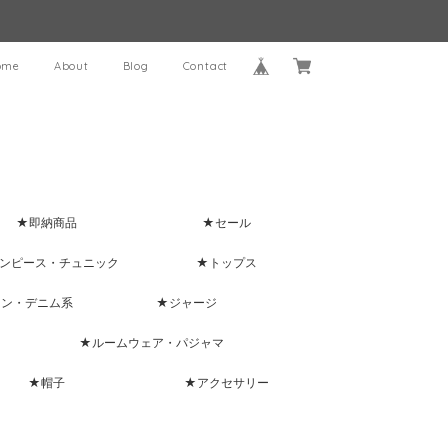
ome
About
Blog
Contact
★即納商品
★セール
ンピース・チュニック
★トップス
ャン・デニム系
★ジャージ
★ルームウェア・パジャマ
★帽子
★アクセサリー