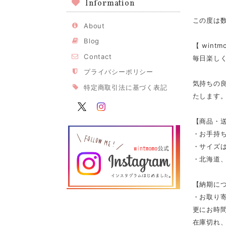
Information
この度は
About
Blog
【 win
Contact
毎日楽し
プライバシーポリシー
気持ちの
特定商取引法に基づく表記
たします
【商品・
・お手持
・サイズは
・北海道、
【納期に
・お取り寄
更にお時
在庫切れ