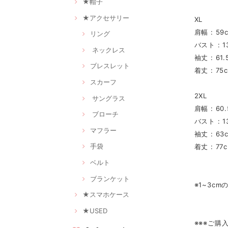
★帽子
★アクセサリー
XL
肩幅 : 59
リング
バスト : 1
ネックレス
袖丈 : 61.
ブレスレット
着丈 : 75
スカーフ
2XL
サングラス
肩幅 : 60
ブローチ
バスト : 1
マフラー
袖丈 : 63
手袋
着丈 : 77
ベルト
ブランケット
※1~3c
★スマホケース
★USED
※※※ご購