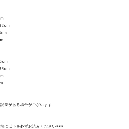
cm
32cm
5cm
cm
.5cm
36cm
cm
cm
mの誤差がある場合がございます。
入前に以下を必ずお読みください※※※