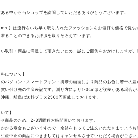
数ある中から当ショップを訪問していただきありがとうございます。
tmomo 】は流行をいち早く取り入れたファッションをお値打ち価格で提
く着ることのできるお洋服を取りそろえています。
良い取引・商品に満足して頂きたいため、誠にご面倒をおかけしますが、
。
送料について】
ちのパソコン・スマートフォン・携帯の画面により商品のお色に若干の差
買い付け先の生産表記です。測り方により1-3cmほど誤差がある場合
沖縄、離島は送料プラス2500円頂戴しております。
ついて】
せ商品のため、2-3週間程お時間頂いております。
間かかる場合もございますので、余裕をもってご注文いただきますようお
、生産中止の商品につきましてはキャンセルさせていただく場合がござい