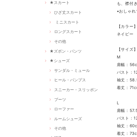
★スカート
も、襟付
▪おしゃ
ひざ丈スカート
ミニスカート
【カラー
ロングスカート
ネイビー
その他
【サイズ
★ズボン・パンツ
M
★シューズ
肩幅 : 56
サンダル・ミュール
バスト : 1
袖丈 : 58
ヒール・パンプス
着丈 : 71
スニーカー・スリッポン
ブーツ
L
ローファー
肩幅 : 57.
バスト : 1
ルームシューズ
袖丈 : 60
その他
着丈 : 73