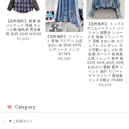
【送料無料】 軽量 綿
【送料無料】 トップス
ジャケット 長袖 チェ
デニムジャケット ジー
ック柄 個性的 男女兼
ジャン 前開き ショー
用 20代 30代 N1039
【送料無料】 ジャケッ
ト丈 長袖 フリンジ ラ
¥7,000
ト 長袖 アジアン 上品
フ 花柄 きれいめ カジ
きれいめ 20代 30代
ュアル エレガント 大
レディース メンズ
人可愛い おしゃれ 存
N1145
在感 ガーリー 欧米風
人気 トレンド 新作 春
¥6,380
20代 30代 40代 50代
お出かけ 通勤 通学 イ
ベント 旅行 リゾート
ママ デイリー 普段着
インスタ映え 70468
¥9,000
Category
★ご利用ガイド