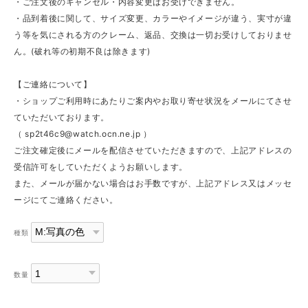
・ご注文後のキャンセル・内容変更はお受けできません。
・品到着後に関して、サイズ変更、カラーやイメージが違う、実寸が違
う等を気にされる方のクレーム、返品、交換は一切お受けしておりませ
ん。(破れ等の初期不良は除きます)
【ご連絡について】
・ショップご利用時にあたりご案内やお取り寄せ状況をメールにてさせ
ていただいております。
（
sp2t46c9@watch.ocn.ne.jp
）
ご注文確定後にメールを配信させていただきますので、上記アドレスの
受信許可をしていただくようお願いします。
また、メールが届かない場合はお手数ですが、上記アドレス又はメッセ
ージにてご連絡ください。
種類
数量