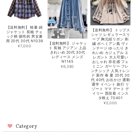
【送料無料】 軽量 綿
【送料無料】 トップス
ジャケット 長袖 チェ
シャツ レギュラースリ
ック柄 個性的 男女兼
ーブ 胸元紐リボン 刺
用 20代 30代 N1039
【送料無料】 ジャケッ
繍 ボヘミアン風 ヴィ
¥7,000
ト 長袖 アジアン 上品
ンテージ ゆったり き
きれいめ 20代 30代
れいめ カジュアル エ
レディース メンズ
レガント 大人可愛い
N1145
おしゃれ 存在感 フェ
ミニン ガーリー フレ
¥6,380
ンチシック 人気トレン
ド 新作 春 夏 20代 30
代 40代 お出かけ 通勤
通学 イベント 旅行 リ
ゾート ママ デート デ
イリー 普段着 インス
タ映え 70401
¥5,000
Category