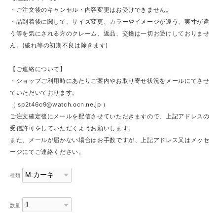
・ご注文後のキャンセル・内容変更はお受けできません。
・品到着後に関して、サイズ変更、カラーやイメージが違う、実寸が違
う等を気にされる方のクレーム、返品、交換は一切お受けしておりませ
ん。(破れ等の初期不良は除きます)
【ご連絡について】
・ショップご利用時にあたりご案内やお取り寄せ状況をメールにてさせ
ていただいております。
（
sp2t46c9@watch.ocn.ne.jp
）
ご注文確定後にメールを配信させていただきますので、上記アドレスの
受信許可をしていただくようお願いします。
また、メールが届かない場合はお手数ですが、上記アドレス又はメッセ
ージにてご連絡ください。
種類
数量