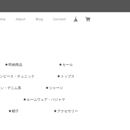
ome
About
Blog
Contact
★即納商品
★セール
ンピース・チュニック
★トップス
ャン・デニム系
★ジャージ
★ルームウェア・パジャマ
★帽子
★アクセサリー