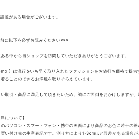
mの誤差がある場合がございます。
入前に以下を必ずお読みください※※※
数ある中から当ショップを訪問していただきありがとうございます。
tmomo 】は流行をいち早く取り入れたファッションをお値打ち価格で提
く着ることのできるお洋服を取りそろえています。
良い取引・商品に満足して頂きたいため、誠にご面倒をおかけしますが、
。
送料について】
ちのパソコン・スマートフォン・携帯の画面により商品のお色に若干の差
買い付け先の生産表記です。測り方により1-3cmほど誤差がある場合