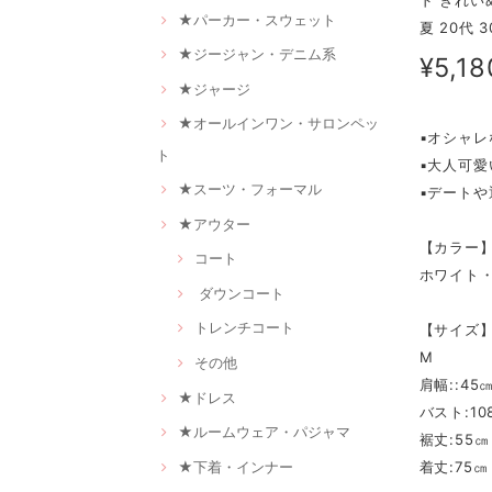
ド きれい
★パーカー・スウェット
夏 20代 
★ジージャン・デニム系
¥5,18
★ジャージ
★オールインワン・サロンペッ
▪オシャ
ト
▪大人可
★スーツ・フォーマル
▪デート
★アウター
【カラー
コート
ホワイト
ダウンコート
トレンチコート
【サイズ
M
その他
肩幅::45
★ドレス
バスト:10
★ルームウェア・パジャマ
裾丈:55㎝
★下着・インナー
着丈:75㎝