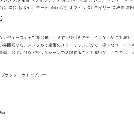
め シンプル 定番 スタイリッシュ おしゃれ 清楚 カジュアル フォーマル 
30代 40代 お出かけ デート 通勤 通学 オフィス OL デイリー 普段着 着回
0
レなレディースシャツをお届けします！襟付きのデザインが上品さを演出
愛い雰囲気から、シンプルで定番のスタイリッシュまで、様々なコーディ
や通勤、お出かけなど様々なシーンで活躍すること間違いなし。このおし
】
・ブラック・ライトブルー
】
㎝
8㎝