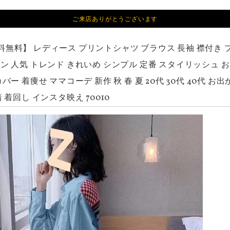
ご来店ありがとうございます
料無料】 レディース プリントシャツ ブラウス 長袖 襟付き 
ン 人気 トレンド きれいめ シンプル 定番 スタイリッシュ 
バー 着痩せ ママコーデ 新作 秋 春 夏 20代 30代 40代 お
 着回し インスタ映え 70010