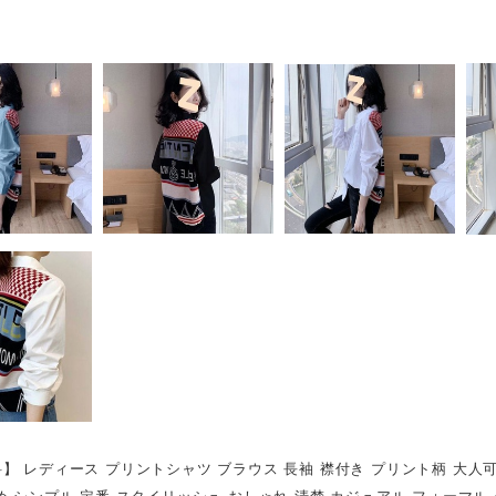
】 レディース プリントシャツ ブラウス 長袖 襟付き プリント柄 大人