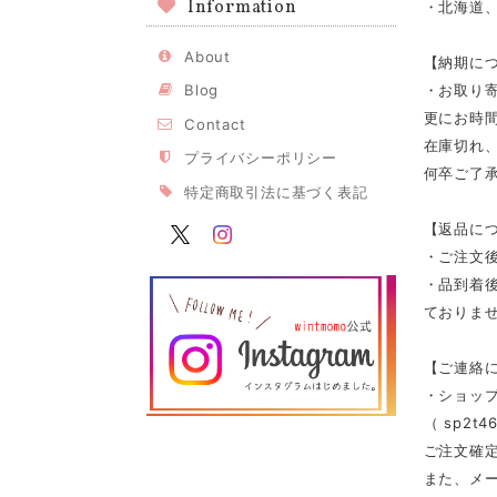
Information
・北海道、
About
【納期に
・お取り寄
Blog
更にお時
Contact
在庫切れ
プライバシーポリシー
何卒ご了
特定商取引法に基づく表記
【返品に
・ご注文
・品到着
ておりませ
【ご連絡
・ショッ
（
sp2t46
ご注文確
また、メ