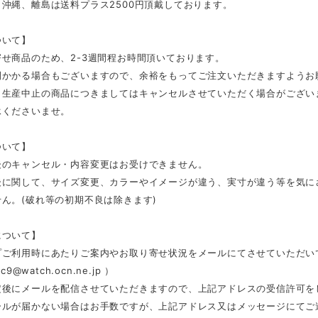
沖縄、離島は送料プラス2500円頂戴しております。
ついて】
せ商品のため、2-3週間程お時間頂いております。
間かかる場合もございますので、余裕をもってご注文いただきますようお
、生産中止の商品につきましてはキャンセルさせていただく場合がござい
承くださいませ。
ついて】
後のキャンセル・内容変更はお受けできません。
後に関して、サイズ変更、カラーやイメージが違う、実寸が違う等を気に
ん。(破れ等の初期不良は除きます)
について】
プご利用時にあたりご案内やお取り寄せ状況をメールにてさせていただい
c9@watch.ocn.ne.jp
）
定後にメールを配信させていただきますので、上記アドレスの受信許可を
ールが届かない場合はお手数ですが、上記アドレス又はメッセージにてご