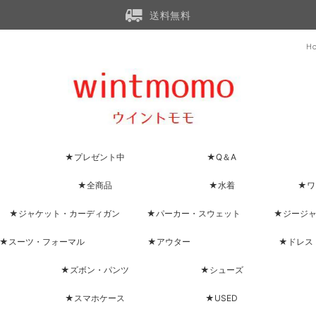
送料無料
H
★プレゼント中
★Q＆A
★全商品
★水着
★ワ
★ジャケット・カーディガン
★パーカー・スウェット
★ジージ
★スーツ・フォーマル
★アウター
★ドレス
★ズボン・パンツ
★シューズ
★スマホケース
★USED