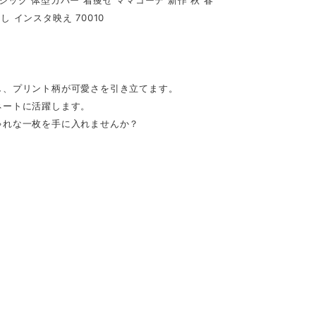
シック 体型カバー 着痩せ ママコーデ 新作 秋 春
し インスタ映え 70010
し、プリント柄が可愛さを引き立てます。
ネートに活躍します。
ゃれな一枚を手に入れませんか？