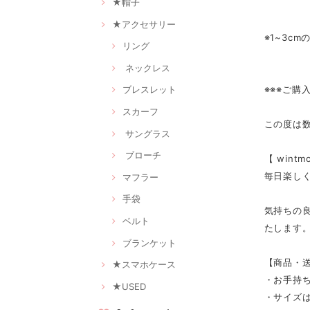
★帽子
★アクセサリー
※1~3c
リング
ネックレス
※※※ご購
ブレスレット
スカーフ
この度は
サングラス
ブローチ
【 win
毎日楽し
マフラー
手袋
気持ちの
ベルト
たします
ブランケット
【商品・
★スマホケース
・お手持
★USED
・サイズは