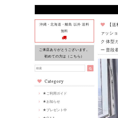
沖縄・北海道・離島 以外 送料
【送
無料
ァッショ
ク 体型カ
ご来店ありがとうございます。
ー 普段着
初めての方は（こちら）
Category
★ご利用ガイド
★お知らせ
★プレゼント中