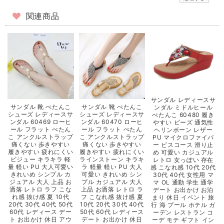
関連商品
サンダル レディースサ
サンダル 靴 ぺたんこ
サンダル 靴 ぺたんこ
ンダル ミドルヒール
シューズ レディースサ
シューズ レディースサ
ぺたんこ 60480 履き
ンダル 60469 ローヒ
ンダル 60470 ローヒ
やすい ビーズ 通気性
ール フラット ぺたん
ール フラット ぺたん
ヘリンボーン レザー
こ アンクルストラップ
こ アンクルストラップ
PU マイクロファイバ
痛くない 歩きやすい
痛くない 歩きやすい
ー ビスコース 滑り止
履きやすい 疲れにくい
履きやすい 疲れにくい
め 可愛い カジュアル
ビジュー キラキラ 軽
ラインストーン キラキ
レトロ 女っぽい 存在
量 軽い PU 大人可愛い
ラ 軽量 軽い PU 大人
感 こなれ感 10代 20代
きれいめ シンプル カ
可愛い きれいめ シン
30代 40代 女性用 マ
ジュアル 大人 上品 お
プル カジュアル 大人
マ OL 通勤 学生 通学
洒落 レトロ ラフ こな
上品 お洒落 レトロ ラ
デート お出かけ お泊
れ感 抜け感 夏 10代
フ こなれ感 抜け感 夏
まり 休日 イベント 旅
20代 30代 40代 50代
10代 20代 30代 40代
行 海 プール ホテル ガ
60代 レディース デー
50代 60代 レディース
ーデン レストラン コ
ト お出かけ 休日 アウ
デート お出かけ 休日
ーデ モテ ギフト イン