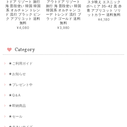
トドア リゾート 旅行
アウトドア リゾート
スタ映え エスニック
海 普段使い 韓国 韓国
旅行 海 普段使い 韓国
ボヘミア 35-42 黒 赤
系 オルチャン トレン
韓国系 オルチャン コ
青 アプリコット ソリ
ド 流行 ブラック ピン
ーデ トレンド 流行 ブ
ットカラー 送料無料
ク アプリコット 送料
ラック ゴールド 送料
¥4,180
無料
無料
¥4,080
¥3,980
Category
★ご利用ガイド
★お知らせ
★プレゼント中
★Q＆A
★即納商品
★セール
★大きいサイズ