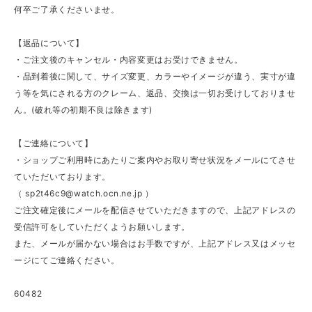
何卒ご了承くださいませ。
【返品について】
・ご注文後のキャンセル・内容変更はお受けできません。
・品到着後に関して、サイズ変更、カラーやイメージが違う、実寸が違
う等を気にされる方のクレーム、返品、交換は一切お受けしておりませ
ん。(破れ等の初期不良は除きます)
【ご連絡について】
・ショップご利用時にあたりご案内やお取り寄せ状況をメールにてさせ
ていただいております。
（
sp2t46c9@watch.ocn.ne.jp
）
ご注文確定後にメールを配信させていただきますので、上記アドレスの
受信許可をしていただくようお願いします。
また、メールが届かない場合はお手数ですが、上記アドレス又はメッセ
ージにてご連絡ください。
60482