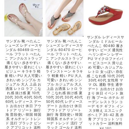
サンダル レディースサ
サンダル 靴 ぺたんこ
サンダル 靴 ぺたんこ
ンダル ミドルヒール
シューズ レディースサ
シューズ レディースサ
ぺたんこ 60480 履き
ンダル 60469 ローヒ
ンダル 60470 ローヒ
やすい ビーズ 通気性
ール フラット ぺたん
ール フラット ぺたん
ヘリンボーン レザー
こ アンクルストラップ
こ アンクルストラップ
PU マイクロファイバ
痛くない 歩きやすい
痛くない 歩きやすい
ー ビスコース 滑り止
履きやすい 疲れにくい
履きやすい 疲れにくい
め 可愛い カジュアル
ビジュー キラキラ 軽
ラインストーン キラキ
レトロ 女っぽい 存在
量 軽い PU 大人可愛い
ラ 軽量 軽い PU 大人
感 こなれ感 10代 20代
きれいめ シンプル カ
可愛い きれいめ シン
30代 40代 女性用 マ
ジュアル 大人 上品 お
プル カジュアル 大人
マ OL 通勤 学生 通学
洒落 レトロ ラフ こな
上品 お洒落 レトロ ラ
デート お出かけ お泊
れ感 抜け感 夏 10代
フ こなれ感 抜け感 夏
まり 休日 イベント 旅
20代 30代 40代 50代
10代 20代 30代 40代
行 海 プール ホテル ガ
60代 レディース デー
50代 60代 レディース
ーデン レストラン コ
ト お出かけ 休日 アウ
デート お出かけ 休日
ーデ モテ ギフト イン
トドア リゾート 旅行
アウトドア リゾート
スタ映え エスニック
海 普段使い 韓国 韓国
旅行 海 普段使い 韓国
ボヘミア 35-42 黒 赤
系 オルチャン トレン
韓国系 オルチャン コ
青 アプリコット ソリ
ド 流行 ブラック ピン
ーデ トレンド 流行 ブ
ットカラー 送料無料
ク アプリコット 送料
ラック ゴールド 送料
¥4,180