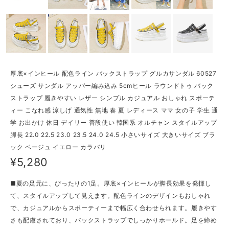
厚底×インヒール 配色ライン バックストラップ グルカサンダル 60527
シューズ サンダル アッパー編み込み 5cmヒール ラウンドトゥ バック
ストラップ 履きやすい レザー シンプル カジュアル おしゃれ スポーテ
ィー こなれ感 涼しげ 通気性 無地 春 夏 レディース ママ 女の子 学生 通
学 お出かけ 休日 デイリー 普段使い 韓国系 オルチャン スタイルアップ
脚長 22.0 22.5 23.0 23.5 24.0 24.5 小さいサイズ 大きいサイズ ブラ
ック ベージュ イエロー カラバリ
¥5,280
■夏の足元に、ぴったりの1足。厚底×インヒールが脚長効果を発揮し
て、スタイルアップして見えます。配色ラインのデザインもおしゃれ
で、カジュアルからスポーティーまで幅広く合わせられます。履きやす
さも配慮されており、バックストラップでしっかりホールド。足を締め