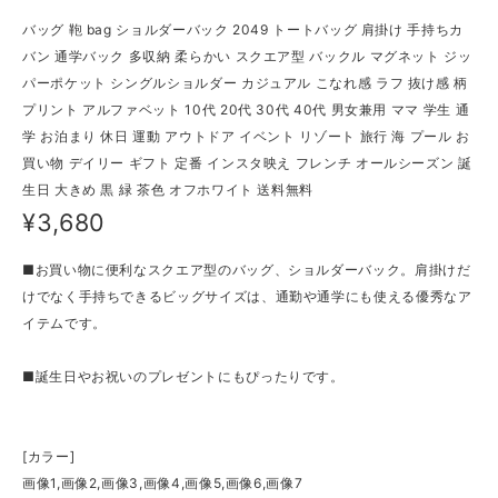
バッグ 鞄 bag ショルダーバック 2049 トートバッグ 肩掛け 手持ちカ
バン 通学バック 多収納 柔らかい スクエア型 バックル マグネット ジッ
パーポケット シングルショルダー カジュアル こなれ感 ラフ 抜け感 柄
プリント アルファベット 10代 20代 30代 40代 男女兼用 ママ 学生 通
学 お泊まり 休日 運動 アウトドア イベント リゾート 旅行 海 プール お
買い物 デイリー ギフト 定番 インスタ映え フレンチ オールシーズン 誕
生日 大きめ 黒 緑 茶色 オフホワイト 送料無料
¥3,680
■お買い物に便利なスクエア型のバッグ、ショルダーバック。肩掛けだ
けでなく手持ちできるビッグサイズは、通勤や通学にも使える優秀なア
イテムです。
■誕生日やお祝いのプレゼントにもぴったりです。
[カラー]
画像1,画像2,画像3,画像4,画像5,画像6,画像7