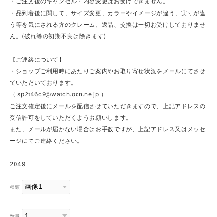
・ご注文後のキャンセル・内容変更はお受けできません。
・品到着後に関して、サイズ変更、カラーやイメージが違う、実寸が違
う等を気にされる方のクレーム、返品、交換は一切お受けしておりませ
ん。(破れ等の初期不良は除きます)
【ご連絡について】
・ショップご利用時にあたりご案内やお取り寄せ状況をメールにてさせ
ていただいております。
（
sp2t46c9@watch.ocn.ne.jp
）
ご注文確定後にメールを配信させていただきますので、上記アドレスの
受信許可をしていただくようお願いします。
また、メールが届かない場合はお手数ですが、上記アドレス又はメッセ
ージにてご連絡ください。
2049
種類
数量