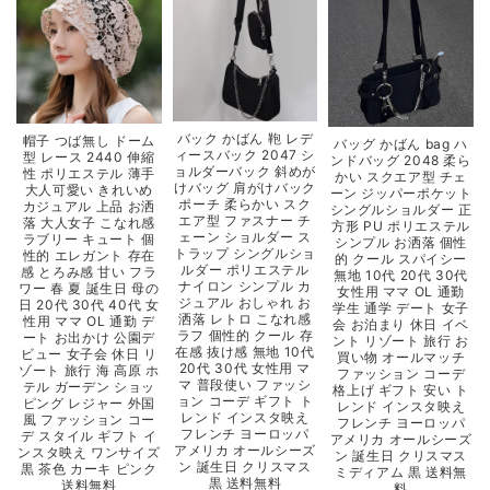
バック かばん 鞄 レデ
帽子 つば無し ドーム
バッグ かばん bag ハ
ィースバック 2047 シ
型 レース 2440 伸縮
ンドバッグ 2048 柔ら
ョルダーバック 斜めが
性 ポリエステル 薄手
かい スクエア型 チェ
けバッグ 肩がけバック
大人可愛い きれいめ
ーン ジッパーポケット
ポーチ 柔らかい スク
カジュアル 上品 お洒
シングルショルダー 正
エア型 ファスナー チ
落 大人女子 こなれ感
方形 PU ポリエステル
ェーン ショルダー ス
ラブリー キュート 個
シンプル お洒落 個性
トラップ シングルショ
性的 エレガント 存在
的 クール スパイシー
ルダー ポリエステル
感 とろみ感 甘い フラ
無地 10代 20代 30代
ナイロン シンプル カ
ワー 春 夏 誕生日 母の
女性用 ママ OL 通勤
ジュアル おしゃれ お
日 20代 30代 40代 女
学生 通学 デート 女子
洒落 レトロ こなれ感
性用 ママ OL 通勤 デ
会 お泊まり 休日 イベ
ラフ 個性的 クール 存
ート お出かけ 公園デ
ント リゾート 旅行 お
在感 抜け感 無地 10代
ビュー 女子会 休日 リ
買い物 オールマッチ
20代 30代 女性用 マ
ゾート 旅行 海 高原 ホ
ファッション コーデ
マ 普段使い ファッシ
テル ガーデン ショッ
格上げ ギフト 安い ト
ョン コーデ ギフト ト
ピング レジャー 外国
レンド インスタ映え
レンド インスタ映え
風 ファッション コー
フレンチ ヨーロッパ
フレンチ ヨーロッパ
デ スタイル ギフト イ
アメリカ オールシーズ
アメリカ オールシーズ
ンスタ映え ワンサイズ
ン 誕生日 クリスマス
ン 誕生日 クリスマス
黒 茶色 カーキ ピンク
ミディアム 黒 送料無
黒 送料無料
送料無料
料