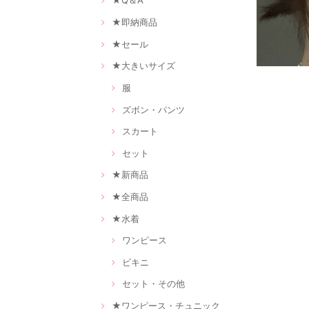
★Q＆A
★即納商品
★セール
★大きいサイズ
服
ズボン・パンツ
スカート
セット
★新商品
★全商品
★水着
ワンピース
ビキニ
セット・その他
★ワンピース・チュニック