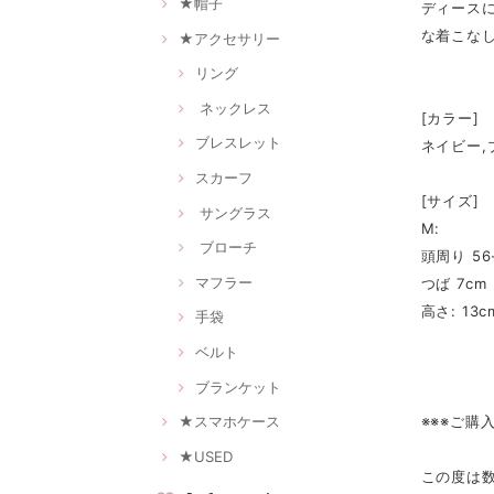
★帽子
ディース
な着こな
★アクセサリー
リング
ネックレス
[カラー]
ブレスレット
ネイビー,
スカーフ
[サイズ]
サングラス
M:
ブローチ
頭周り 56
マフラー
つば 7cm
高さ: 13c
手袋
ベルト
ブランケット
※※※ご購
★スマホケース
★USED
この度は