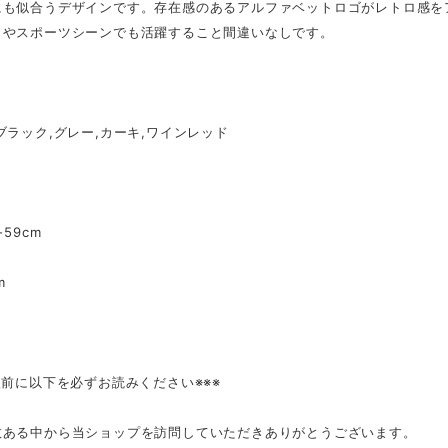
にも似合うデザインです。存在感のあるアルファベットロゴがレトロ感を
しやスポーツシーンでも活躍すること間違いなしです。
ブラック,グレー,カーキ,ワインレッド
-59cm
m
入前に以下を必ずお読みください※※※
数ある中から当ショップを訪問していただきありがとうございます。