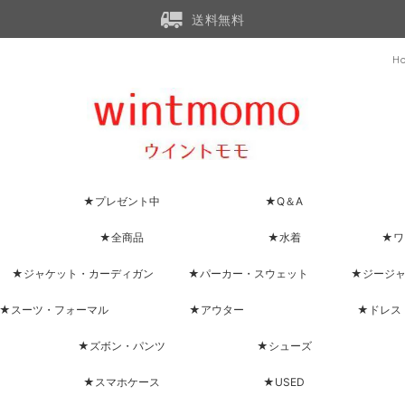
送料無料
H
★プレゼント中
★Q＆A
★全商品
★水着
★ワ
★ジャケット・カーディガン
★パーカー・スウェット
★ジージ
★スーツ・フォーマル
★アウター
★ドレス
★ズボン・パンツ
★シューズ
★スマホケース
★USED