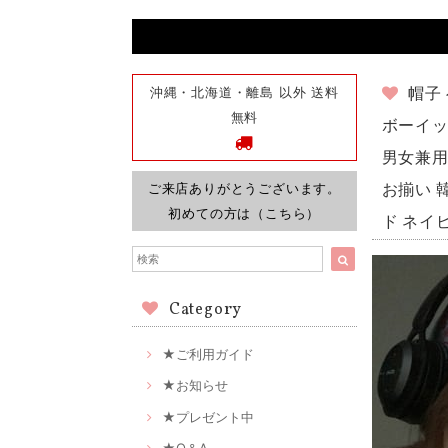
沖縄・北海道・離島 以外 送料
帽子
無料
ボーイッ
男女兼用
ご来店ありがとうございます。
お揃い 
初めての方は（こちら）
ド ネイ
Category
★ご利用ガイド
★お知らせ
★プレゼント中