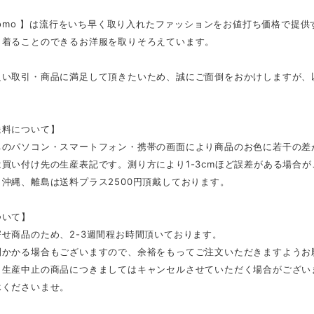
tmomo 】は流行をいち早く取り入れたファッションをお値打ち価格で提
く着ることのできるお洋服を取りそろえています。
良い取引・商品に満足して頂きたいため、誠にご面倒をおかけしますが、
。
送料について】
ちのパソコン・スマートフォン・携帯の画面により商品のお色に若干の差
買い付け先の生産表記です。測り方により1-3cmほど誤差がある場合
沖縄、離島は送料プラス2500円頂戴しております。
ついて】
せ商品のため、2-3週間程お時間頂いております。
間かかる場合もございますので、余裕をもってご注文いただきますようお
、生産中止の商品につきましてはキャンセルさせていただく場合がござい
承くださいませ。