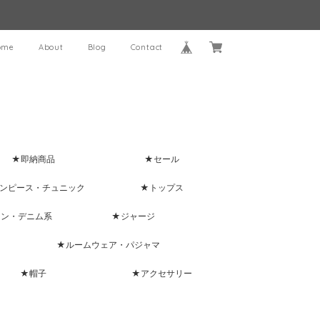
ome
About
Blog
Contact
★即納商品
★セール
ンピース・チュニック
★トップス
ャン・デニム系
★ジャージ
★ルームウェア・パジャマ
★帽子
★アクセサリー