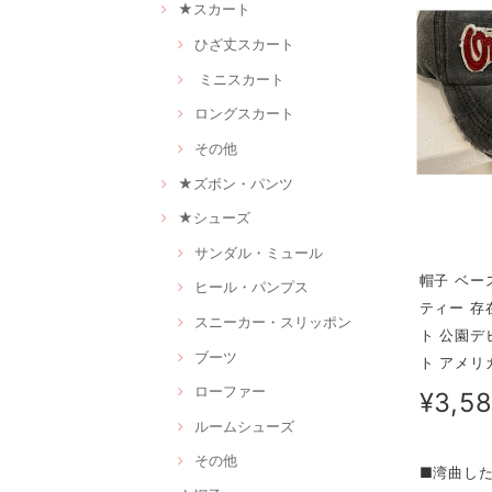
★スカート
ひざ丈スカート
ミニスカート
ロングスカート
その他
★ズボン・パンツ
★シューズ
サンダル・ミュール
帽子 ベー
ヒール・パンプス
ティー 存
スニーカー・スリッポン
ト 公園デ
ブーツ
ト アメリ
ローファー
¥3,5
ルームシューズ
その他
■湾曲し