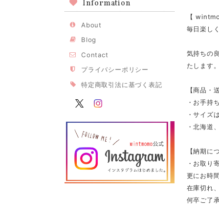
Information
【 win
About
毎日楽し
Blog
気持ちの
Contact
たします
プライバシーポリシー
特定商取引法に基づく表記
【商品・
・お手持
・サイズは
・北海道、
【納期に
・お取り寄
更にお時
在庫切れ
何卒ご了