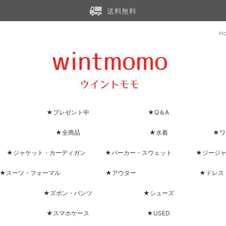
送料無料
H
★プレゼント中
★Q＆A
★全商品
★水着
★ワ
★ジャケット・カーディガン
★パーカー・スウェット
★ジージ
★スーツ・フォーマル
★アウター
★ドレス
★ズボン・パンツ
★シューズ
★スマホケース
★USED