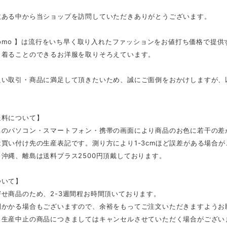
数ある中から当ショップを訪問していただきありがとうございます。
tmomo 】は流行をいち早く取り入れたファッションをお値打ち価格で提
く着ることのできるお洋服を取りそろえています。
良い取引・商品に満足して頂きたいため、誠にご面倒をおかけしますが、
。
送料について】
ちのパソコン・スマートフォン・携帯の画面により商品のお色に若干の差
買い付け先の生産表記です。測り方により1-3cmほど誤差がある場合
沖縄、離島は送料プラス2500円頂戴しております。
ついて】
せ商品のため、2-3週間程お時間頂いております。
間かかる場合もございますので、余裕をもってご注文いただきますようお
、生産中止の商品につきましてはキャンセルさせていただく場合がござい