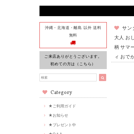
沖縄・北海道・離島 以外 送料
サン
無料
大人 お
柄 サマー
ご来店ありがとうございます。
ィ おでか
初めての方は（こちら）
Category
★ご利用ガイド
★お知らせ
★プレゼント中