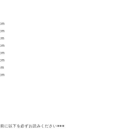
】
cm
cm
cm
cm
cm
cm
cm
cm
入前に以下を必ずお読みください※※※