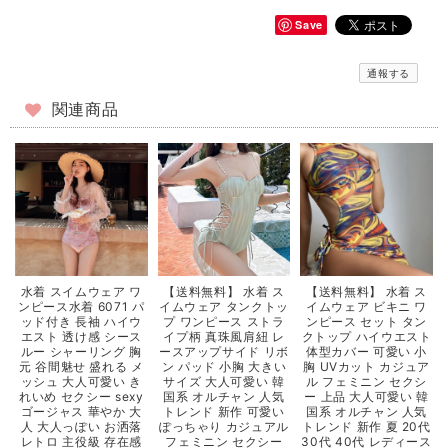
Save
通報する
関連商品
【送料無料】 水着 ス
【送料無料】 水着 ス
水着 スイムウェア ワ
イムウェア タンクトッ
イムウェア ビキニ ワ
ンピース水着 6071 パ
プ ワンピース ストラ
ンピース セット タン
ッド付き 長袖 ハイウ
イプ柄 真珠風肩紐 レ
クトップ ハイウエスト
エスト 透け感 シース
ースアップサイド リボ
体型カバー 可愛い 小
ルー シャーリング 胸
ン パッド 小胸 大きい
胸 UVカット カジュア
元 谷間魅せ 盛れる メ
サイズ 大人可愛い 韓
ル フェミニン セクシ
ッシュ 大人可愛い き
国系 オルチャン 人気
ー 上品 大人可愛い 韓
れいめ セクシー sexy
トレンド 新作 可愛い
国系 オルチャン 人気
ゴージャス 華やか 大
ぽっちゃり カジュアル
トレンド 新作 夏 20代
人 大人っぽい お洒落
フェミニン セクシー
30代 40代 レディース
レトロ 主役級 存在感