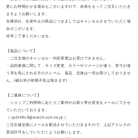
更にお時間かかる場合もございますので、余裕をもってご注文いただき
ますようお願いします。
在庫切れ、生産中止の商品につきましてはキャンセルさせていただく場
合がございます。
何卒ご了承くださいませ。
【返品について】
・ご注文後のキャンセル・内容変更はお受けできません。
・品到着後に関して、サイズ変更、カラーやイメージが違う、実寸が違
う等を気にされる方のクレーム、返品、交換は一切お受けしておりませ
ん。(破れ等の初期不良は除きます)
【ご連絡について】
・ショップご利用時にあたりご案内やお取り寄せ状況をメールにてさせ
ていただいております。
（
sp2t46c9@watch.ocn.ne.jp
）
ご注文確定後にメールを配信させていただきますので、上記アドレスの
受信許可をしていただくようお願いします。