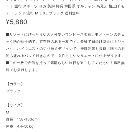
ート 旅行 スポーツ ヨガ 美脚 脚長 韓国系 オルチャン 高見え 格上げ モ
テ トレンド 流行 M L XL ブラック 送料無料
¥5,880
■リゾートにぴったりな大人可愛いワンピース水着。モノトーンのチェ
ック柄が個性的で、存在感のある一枚です。長袖で日焼け防止にもぴっ
たり。ハイウエストの切り替えデザインで、美脚効果も抜群！胸元の谷
間も盛れるパッド付きなので、女性らしいシルエットに仕上がります。
■この一枚で自信を持って素晴らしい旅行を過ごしてください！送料無
料でお届けします。
【カラー】
ブラック
【サイズ】
M
身長：158-163cm
体重：44-50kg