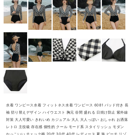
水着 ワンピース水着 フィットネス水着 ワンピース 6081 パッド付き 長
袖 切り替えデザイン ハイウエスト 胸元 谷間 盛れる 日焼け防止 紫外線
対策 大人可愛い きれいめ カジュアル 大人 大人っぽい おしゃれ お洒落
レトロ 主役級 存在感 個性的 クール モード系 スタイリッシュ モダン
かっこいい チェック柄 20代 30代 40代 レディース 夏 海 ビーチ リゾ