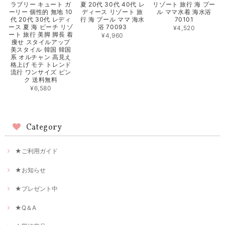
夏 20代 30代 40代 レ
リゾート 旅行 海 プー
ラブリー キュート ガ
ディース リゾート 旅
ル ママ水着 海水浴
ーリー 個性的 無地 10
行 海 プール ママ 海水
70101
代 20代 30代 レディ
浴 70093
ース 夏 海 ビーチ リゾ
¥4,520
ート 旅行 美脚 脚長 着
¥4,960
痩せ スタイルアップ
美スタイル 韓国 韓国
系 オルチャン 高見え
格上げ モテ トレンド
流行 ワンサイズ ピン
ク 送料無料
¥6,580
Category
★ご利用ガイド
★お知らせ
★プレゼント中
★Q＆A