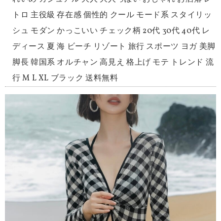
トロ 主役級 存在感 個性的 クール モード系 スタイリッ
シュ モダン かっこいい チェック柄 20代 30代 40代 レ
ディース 夏 海 ビーチ リゾート 旅行 スポーツ ヨガ 美脚
脚長 韓国系 オルチャン 高見え 格上げ モテ トレンド 流
行 M L XL ブラック 送料無料