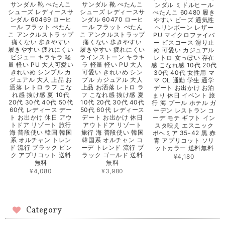
サンダル 靴 ぺたんこ
サンダル 靴 ぺたんこ
ンダル ミドルヒール
シューズ レディースサ
シューズ レディースサ
ぺたんこ 60480 履き
ンダル 60469 ローヒ
ンダル 60470 ローヒ
やすい ビーズ 通気性
ール フラット ぺたん
ール フラット ぺたん
ヘリンボーン レザー
こ アンクルストラップ
こ アンクルストラップ
PU マイクロファイバ
痛くない 歩きやすい
痛くない 歩きやすい
ー ビスコース 滑り止
履きやすい 疲れにくい
履きやすい 疲れにくい
め 可愛い カジュアル
ビジュー キラキラ 軽
ラインストーン キラキ
レトロ 女っぽい 存在
量 軽い PU 大人可愛い
ラ 軽量 軽い PU 大人
感 こなれ感 10代 20代
きれいめ シンプル カ
可愛い きれいめ シン
30代 40代 女性用 マ
ジュアル 大人 上品 お
プル カジュアル 大人
マ OL 通勤 学生 通学
洒落 レトロ ラフ こな
上品 お洒落 レトロ ラ
デート お出かけ お泊
れ感 抜け感 夏 10代
フ こなれ感 抜け感 夏
まり 休日 イベント 旅
20代 30代 40代 50代
10代 20代 30代 40代
行 海 プール ホテル ガ
60代 レディース デー
50代 60代 レディース
ーデン レストラン コ
ト お出かけ 休日 アウ
デート お出かけ 休日
ーデ モテ ギフト イン
トドア リゾート 旅行
アウトドア リゾート
スタ映え エスニック
海 普段使い 韓国 韓国
旅行 海 普段使い 韓国
ボヘミア 35-42 黒 赤
系 オルチャン トレン
韓国系 オルチャン コ
青 アプリコット ソリ
ド 流行 ブラック ピン
ーデ トレンド 流行 ブ
ットカラー 送料無料
ク アプリコット 送料
ラック ゴールド 送料
¥4,180
無料
無料
¥4,080
¥3,980
Category