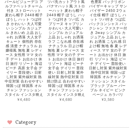
パールビジューデコ ア
ツバ先カットアウト風
色豊富 バックリボン
ルファベットチャーム
パナマハット風 ストロ
バイザーキャップ サン
付き ストローハット
ーハット 麦わら帽子
バイザー 2450 2ウェ
麦わら帽子 2448 帽子
2449 帽子 ぼうし ハッ
イ仕様 帽子 ぼうし ハ
ぼうし ハット つば付
ト つば付き ツバ広 カ
ット ツバ付き つば広
き かわいい 大人可愛
プリーヌ キャプリン
バックコンシャス バッ
い シンプル カジュア
かわいい 大人可愛い
クシャン ファスナー付
ル きれいめ 上品 おし
シンプル カジュアル
き 2way シンプル カ
ゃれ お洒落 大人女子
上品 おしゃれ お洒落
ジュアル 上品 おしゃ
キュート 個性的 存在
ラフ こなれ感 存在感
れ お洒落 こなれ感 日
感 清楚 ナチュラル お
ナチュラル 日よけ帽
よけ帽 無地 春 夏 レデ
嬢様風 無地 夏 レディ
無地 夏 レディース 女
ィース ママ 女の子 デ
ース 女性用 ママ 女の
性用 ママ 女の子 デー
ート お出かけ 休日 旅
子 デート お出かけ 休
ト お出かけ 休日 旅行
行 リゾート 海辺 ビー
日 旅行 リゾート 海辺
リゾート 海辺 ビーチ
チ デイリー 普段使い
ビーチ 高原 女子会 デ
女子会 デイリー 普段
日射し対策 紫外線対策
イリー 普段使い 日射
使い 日射し対策 紫外
熱中症対策 韓国っぽ
し対策 紫外線対策 熱
線対策 熱中症対策 日
韓国系 オルチャン フ
中症対策 合わせやすい
焼け防止 合わせやすい
ァッション スタイル
韓国っぽ 韓国系 オル
韓国っぽ 韓国系 オル
ブラック ブルー パー
チャン ファッション
チャン ファッション
プル ネイビー ピンク
スタイル インスタ映え
スタイル インスタ映え
ベージュ カラバリ
¥4,480
¥4,680
¥3,580
Category