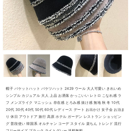
帽子 バケットハット バケツハット 2429 ウール 大人可愛い きれいめ
シンプル カジュアル 大人 上品 お洒落 かっこいい レトロ こなれ感 ラ
フ メンズライク マニッシュ 存在感 とろみ感 抜け感 無地 秋 冬 10代
20代 30代 40代 50代 60代 レディース デート お出かけ 女子会 お泊ま
り 休日 アウトドア 旅行 高原 ホテル ガーデン レストラン ショッピン
グ 普段使い 韓国系 オルチャン コーデ スタイル 楽ちん トレンド 流行
フリーサイズ ブラック ライトグレー 送料無料