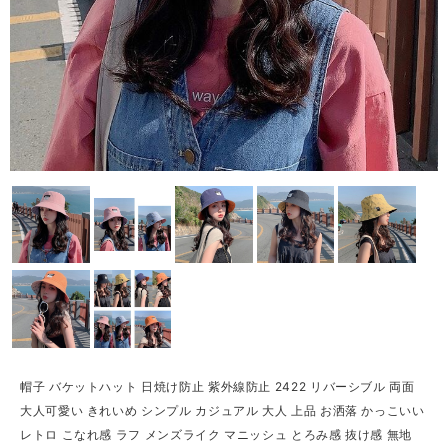
帽子 バケットハット 日焼け防止 紫外線防止 2422 リバーシブル 両面
大人可愛い きれいめ シンプル カジュアル 大人 上品 お洒落 かっこいい
レトロ こなれ感 ラフ メンズライク マニッシュ とろみ感 抜け感 無地