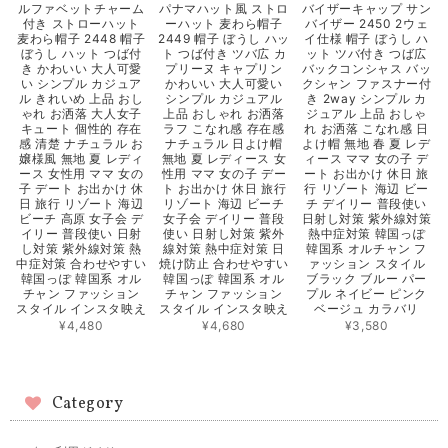
ルファベットチャーム
パナマハット風 ストロ
バイザーキャップ サン
付き ストローハット
ーハット 麦わら帽子
バイザー 2450 2ウェ
麦わら帽子 2448 帽子
2449 帽子 ぼうし ハッ
イ仕様 帽子 ぼうし ハ
ぼうし ハット つば付
ト つば付き ツバ広 カ
ット ツバ付き つば広
き かわいい 大人可愛
プリーヌ キャプリン
バックコンシャス バッ
い シンプル カジュア
かわいい 大人可愛い
クシャン ファスナー付
ル きれいめ 上品 おし
シンプル カジュアル
き 2way シンプル カ
ゃれ お洒落 大人女子
上品 おしゃれ お洒落
ジュアル 上品 おしゃ
キュート 個性的 存在
ラフ こなれ感 存在感
れ お洒落 こなれ感 日
感 清楚 ナチュラル お
ナチュラル 日よけ帽
よけ帽 無地 春 夏 レデ
嬢様風 無地 夏 レディ
無地 夏 レディース 女
ィース ママ 女の子 デ
ース 女性用 ママ 女の
性用 ママ 女の子 デー
ート お出かけ 休日 旅
子 デート お出かけ 休
ト お出かけ 休日 旅行
行 リゾート 海辺 ビー
日 旅行 リゾート 海辺
リゾート 海辺 ビーチ
チ デイリー 普段使い
ビーチ 高原 女子会 デ
女子会 デイリー 普段
日射し対策 紫外線対策
イリー 普段使い 日射
使い 日射し対策 紫外
熱中症対策 韓国っぽ
し対策 紫外線対策 熱
線対策 熱中症対策 日
韓国系 オルチャン フ
中症対策 合わせやすい
焼け防止 合わせやすい
ァッション スタイル
韓国っぽ 韓国系 オル
韓国っぽ 韓国系 オル
ブラック ブルー パー
チャン ファッション
チャン ファッション
プル ネイビー ピンク
スタイル インスタ映え
スタイル インスタ映え
ベージュ カラバリ
¥4,480
¥4,680
¥3,580
Category