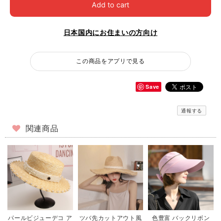
Add to cart
日本国内にお住まいの方向け
この商品をアプリで見る
Save
通報する
関連商品
パールビジューデコ ア
ツバ先カットアウト風
色豊富 バックリボン