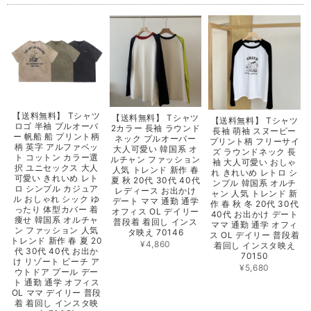
【送料無料】 Tシャツ
【送料無料】 Tシャツ
【送料無料】 Tシャツ
ロゴ 半袖 プルオーバ
2カラー 長袖 ラウンド
長袖 萌袖 スヌーピー
ー 帆船 船 プリント柄
ネック プルオーバー
プリント柄 フリーサイ
柄 英字 アルファベッ
大人可愛い 韓国系 オ
ズ ラウンドネック 長
ト コットン カラー選
ルチャン ファッション
袖 大人可愛い おしゃ
択 ユニセックス 大人
人気 トレンド 新作 春
れ きれいめ レトロ シ
可愛い きれいめ レト
夏 秋 20代 30代 40代
ンプル 韓国系 オルチ
ロ シンプル カジュア
レディース お出かけ
ャン 人気 トレンド 新
ル おしゃれ シック ゆ
デート ママ 通勤 通学
作 春 秋 冬 20代 30代
ったり 体型カバー 着
オフィス OL デイリー
40代 お出かけ デート
痩せ 韓国系 オルチャ
普段着 着回し インス
ママ 通勤 通学 オフィ
ン ファッション 人気
タ映え 70146
ス OL デイリー 普段着
トレンド 新作 春 夏 20
¥4,860
着回し インスタ映え
代 30代 40代 お出か
70150
け リゾート ビーチ ア
¥5,680
ウトドア プール デー
ト 通勤 通学 オフィス
OL ママ デイリー 普段
着 着回し インスタ映