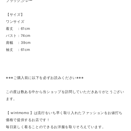
ブラック,グレー
【サイズ】
ワンサイズ
着丈 ：61cm
バスト：74cm
肩幅 ：39cm
袖丈 ：61cm
※※※ご購入前に以下を必ずお読みください※※※
この度は数ある中から当ショップを訪問していただきありがとうござい
ます。
【 wintmomo 】は流行をいち早く取り入れたファッションをお値打ち
価格で提供するお店です！
毎日楽しく着ることのできるお洋服を取りそろえています。