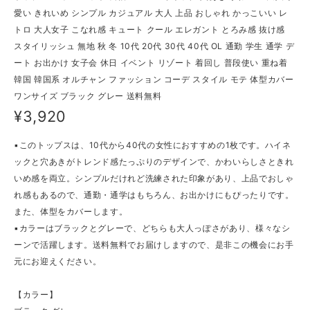
愛い きれいめ シンプル カジュアル 大人 上品 おしゃれ かっこいい レ
トロ 大人女子 こなれ感 キュート クール エレガント とろみ感 抜け感
スタイリッシュ 無地 秋 冬 10代 20代 30代 40代 OL 通勤 学生 通学 デ
ート お出かけ 女子会 休日 イベント リゾート 着回し 普段使い 重ね着
韓国 韓国系 オルチャン ファッション コーデ スタイル モテ 体型カバー
ワンサイズ ブラック グレー 送料無料
¥3,920
▪このトップスは、10代から40代の女性におすすめの1枚です。ハイネ
ックと穴あきがトレンド感たっぷりのデザインで、かわいらしさときれ
いめ感を両立。シンプルだけれど洗練された印象があり、上品でおしゃ
れ感もあるので、通勤・通学はもちろん、お出かけにもぴったりです。
また、体型をカバーします。
▪カラーはブラックとグレーで、どちらも大人っぽさがあり、様々なシ
ーンで活躍します。送料無料でお届けしますので、是非この機会にお手
元にお迎えください。
【カラー】