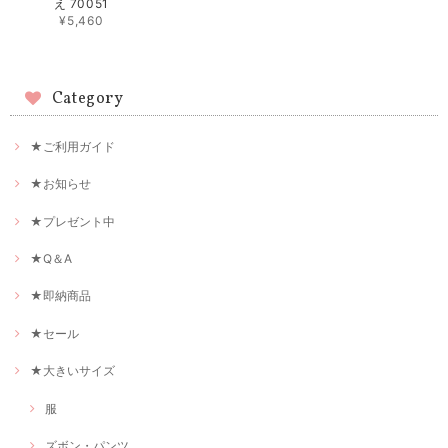
え 70051
¥5,460
Category
★ご利用ガイド
★お知らせ
★プレゼント中
★Q＆A
★即納商品
★セール
★大きいサイズ
服
ズボン・パンツ