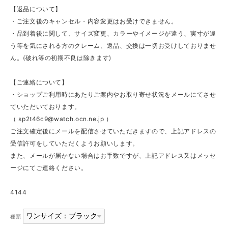
【返品について】
・ご注文後のキャンセル・内容変更はお受けできません。
・品到着後に関して、サイズ変更、カラーやイメージが違う、実寸が違
う等を気にされる方のクレーム、返品、交換は一切お受けしておりませ
ん。(破れ等の初期不良は除きます)
【ご連絡について】
・ショップご利用時にあたりご案内やお取り寄せ状況をメールにてさせ
ていただいております。
（
sp2t46c9@watch.ocn.ne.jp
）
ご注文確定後にメールを配信させていただきますので、上記アドレスの
受信許可をしていただくようお願いします。
また、メールが届かない場合はお手数ですが、上記アドレス又はメッセ
ージにてご連絡ください。
4144
種類