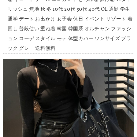
リッシュ 無地 秋 冬 10代 20代 30代 40代 OL 通勤 学生
通学 デート お出かけ 女子会 休日 イベント リゾート 着
回し 普段使い 重ね着 韓国 韓国系 オルチャン ファッシ
ョン コーデ スタイル モテ 体型カバー ワンサイズ ブラ
ック グレー 送料無料