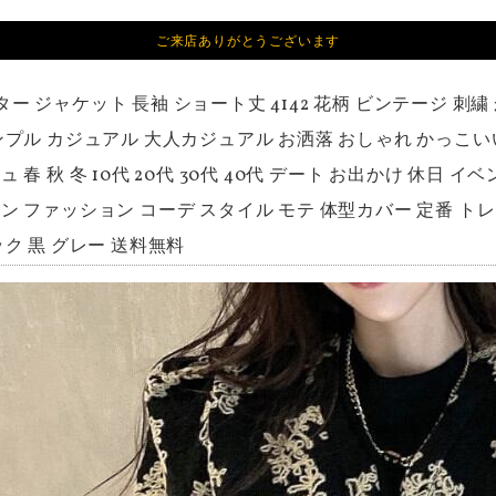
ご来店ありがとうございます
ター ジャケット 長袖 ショート丈 4142 花柄 ビンテージ 刺
ンプル カジュアル 大人カジュアル お洒落 おしゃれ かっこい
 春 秋 冬 10代 20代 30代 40代 デート お出かけ 休日 
ン ファッション コーデ スタイル モテ 体型カバー 定番 ト
ック 黒 グレー 送料無料