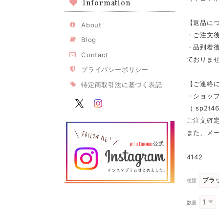
Information
【返品に
About
・ご注文
Blog
・品到着
Contact
ておりませ
プライバシーポリシー
【ご連絡
特定商取引法に基づく表記
・ショッ
（
sp2t46
ご注文確
また、メ
4142
種類
数量