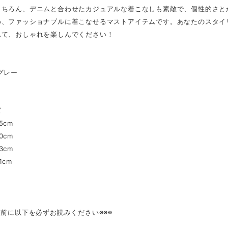
もちろん、デニムと合わせたカジュアルな着こなしも素敵で、個性的さと
め、ファッショナブルに着こなせるマストアイテムです。あなたのスタイ
れて、おしゃれを楽しんでください！
】
グレー
】
ズ
5cm
0cm
3cm
1cm
入前に以下を必ずお読みください※※※