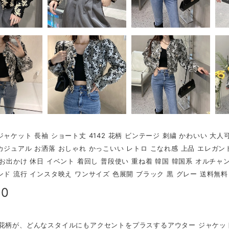
ジャケット 長袖 ショート丈 4142 花柄 ビンテージ 刺繍 かわいい 大人
カジュアル お洒落 おしゃれ かっこいい レトロ こなれ感 上品 エレガント ス
 お出かけ 休日 イベント 着回し 普段使い 重ね着 韓国 韓国系 オルチャ
ンド 流行 インスタ映え ワンサイズ 色展開 ブラック 黒 グレー 送料無料
80
な花柄が、どんなスタイルにもアクセントをプラスするアウター ジャケ