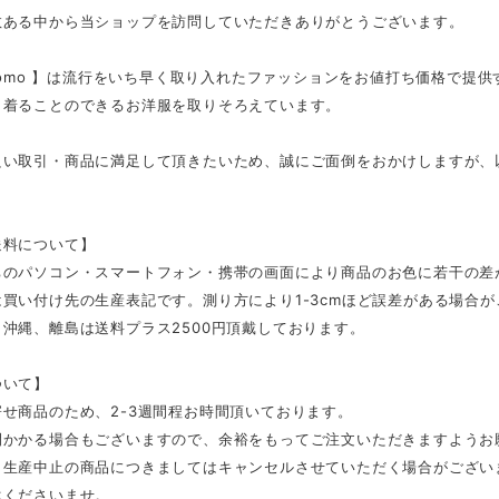
数ある中から当ショップを訪問していただきありがとうございます。
tmomo 】は流行をいち早く取り入れたファッションをお値打ち価格で提
く着ることのできるお洋服を取りそろえています。
良い取引・商品に満足して頂きたいため、誠にご面倒をおかけしますが、
。
送料について】
ちのパソコン・スマートフォン・携帯の画面により商品のお色に若干の差
買い付け先の生産表記です。測り方により1-3cmほど誤差がある場合
沖縄、離島は送料プラス2500円頂戴しております。
ついて】
せ商品のため、2-3週間程お時間頂いております。
間かかる場合もございますので、余裕をもってご注文いただきますようお
、生産中止の商品につきましてはキャンセルさせていただく場合がござい
承くださいませ。