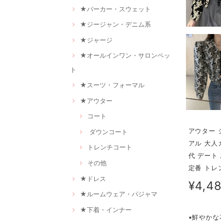
★パーカー・スウェット
★ジージャン・デニム系
★ジャージ
★オールインワン・サロンペッ
ト
★スーツ・フォーマル
★アウター
コート
アウター 
ダウンコート
アル 大人
トレンチコート
代 デート
その他
定番 トレ
★ドレス
¥4,4
★ルームウェア・パジャマ
★下着・インナー
▪鮮やか