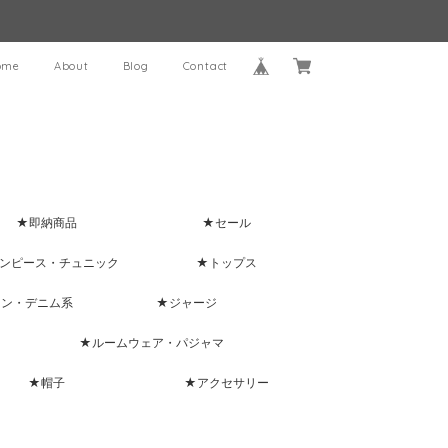
ome
About
Blog
Contact
★即納商品
★セール
ンピース・チュニック
★トップス
ャン・デニム系
★ジャージ
★ルームウェア・パジャマ
★帽子
★アクセサリー