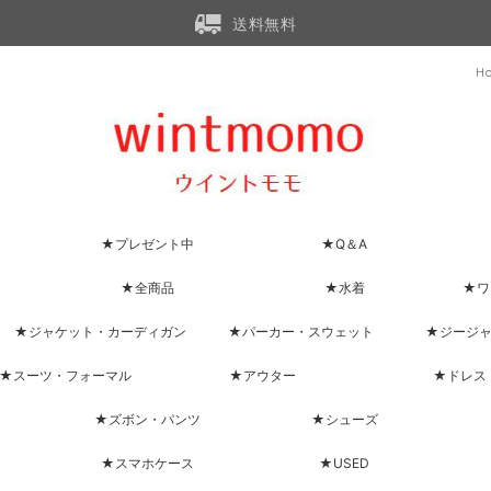
送料無料
H
★プレゼント中
★Q＆A
★全商品
★水着
★ワ
★ジャケット・カーディガン
★パーカー・スウェット
★ジージ
★スーツ・フォーマル
★アウター
★ドレス
★ズボン・パンツ
★シューズ
★スマホケース
★USED