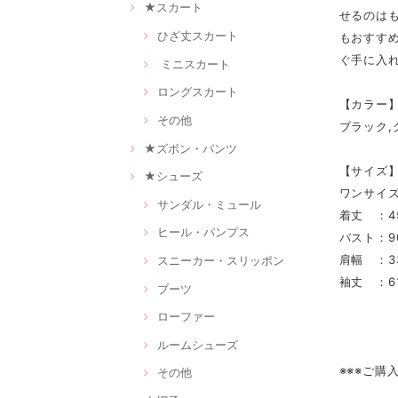
★スカート
せるのは
ひざ丈スカート
もおすす
ぐ手に入
ミニスカート
ロングスカート
【カラー
その他
ブラック,
★ズボン・パンツ
【サイズ
★シューズ
ワンサイ
サンダル・ミュール
着丈 ：4
ヒール・パンプス
バスト：9
肩幅 ：3
スニーカー・スリッポン
袖丈 ：6
ブーツ
ローファー
ルームシューズ
※※※ご購
その他