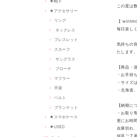
★帽子
この度は
★アクセサリー
リング
【 win
毎日楽し
ネックレス
ブレスレット
気持ちの
スカーフ
たします
サングラス
【商品・
ブローチ
・お手持
マフラー
・サイズは
手袋
・北海道、
ベルト
【納期に
ブランケット
・お取り寄
★スマホケース
更にお時
★USED
在庫切れ
何卒ご了