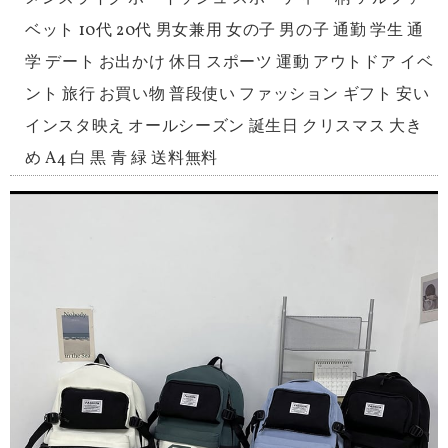
ベット 10代 20代 男女兼用 女の子 男の子 通勤 学生 通
学 デート お出かけ 休日 スポーツ 運動 アウトドア イベ
ント 旅行 お買い物 普段使い ファッション ギフト 安い
インスタ映え オールシーズン 誕生日 クリスマス 大き
め A4 白 黒 青 緑 送料無料