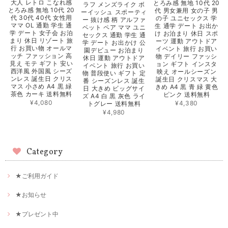
大人 レトロ こなれ感
とろみ感 無地 10代 20
ラフ メンズライク ボ
とろみ感 無地 10代 20
代 男女兼用 女の子 男
ーイッシュ スポーティ
代 30代 40代 女性用
の子 ユニセックス 学
ー 抜け感 柄 アルファ
ママ OL 通勤 学生 通
生 通学 デート お出か
ベット ペア ママ ユニ
学 デート 女子会 お泊
け お泊まり 休日 スポ
セックス 通勤 学生 通
まり 休日 リゾート 旅
ーツ 運動 アウトドア
学 デート お出かけ 公
行 お買い物 オールマ
イベント 旅行 お買い
園デビュー お泊まり
ッチ ファッション 高
物 デイリー ファッシ
休日 運動 アウトドア
見え モテ ギフト 安い
ョン ギフト インスタ
イベント 旅行 お買い
西洋風 外国風 シーズ
映え オールシーズン
物 普段使い ギフト 定
ンレス 誕生日 クリス
誕生日 クリスマス 大
番 シーズンレス 誕生
マス 小さめ A4 黒 緑
きめ A4 黒 青 緑 黄色
日 大きめ ビッグサイ
茶色 カーキ 送料無料
ピンク 送料無料
ズ A4 白 黒 灰色 ライ
¥4,080
¥4,380
トグレー 送料無料
¥4,980
Category
★ご利用ガイド
★お知らせ
★プレゼント中