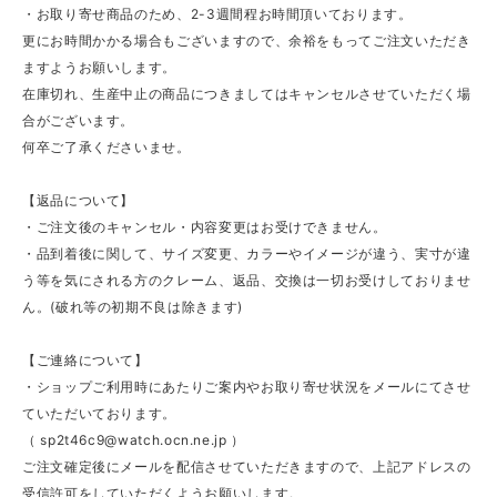
・お取り寄せ商品のため、2-3週間程お時間頂いております。
更にお時間かかる場合もございますので、余裕をもってご注文いただき
ますようお願いします。
在庫切れ、生産中止の商品につきましてはキャンセルさせていただく場
合がございます。
何卒ご了承くださいませ。
【返品について】
・ご注文後のキャンセル・内容変更はお受けできません。
・品到着後に関して、サイズ変更、カラーやイメージが違う、実寸が違
う等を気にされる方のクレーム、返品、交換は一切お受けしておりませ
ん。(破れ等の初期不良は除きます)
【ご連絡について】
・ショップご利用時にあたりご案内やお取り寄せ状況をメールにてさせ
ていただいております。
（
sp2t46c9@watch.ocn.ne.jp
）
ご注文確定後にメールを配信させていただきますので、上記アドレスの
受信許可をしていただくようお願いします。