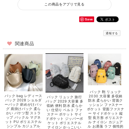
この商品をアプリで見る
Save
通報する
関連商品
バック 鞄 リュック
バック bag レディース
2030 大容量 多収納
バック リュック 旅行
バック 2028 ショルダ
防水 柔らかい 背面ク
バッグ 2029 大容量 多
ーバック 斜めがけバッ
ッション ファスナー
収納 便利 防水 柔らか
グ 肩掛けバック 柔ら
ポケット 背面ファスナ
い 仕切り ベルト ファ
かい バケツ型 ストラ
ー サイドポケット 縦
スナー ポケット サイ
ップ バックル マグネ
型 長方形 ポリエステ
ドポケット ジッパーポ
ット PU ポリエステル
ル ナイロン カジュア
ケット ポリエステル
シンプル カジュアル
ル お洒落 ラフ 個性的
ナイロン かっこいい