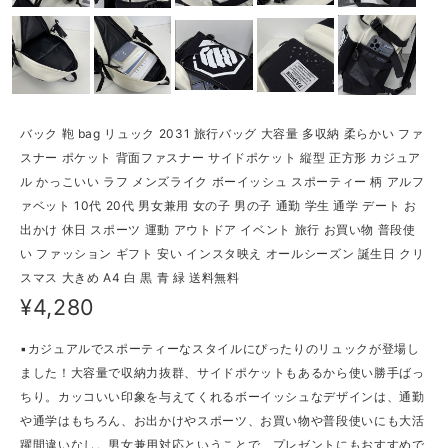
バック 鞄 bag リュック 2031 旅行バッグ 大容量 多収納 柔らかい ファ
スナー ポケット 背面ファスナー サイドポケット 縦型 正方形 カジュア
ル かっこいい ラフ メンズライク ボーイッシュ スポーティー 柄 アルフ
ァベット 10代 20代 男女兼用 女の子 男の子 通勤 学生 通学 デート お
出かけ 休日 スポーツ 運動 アウトドア イベント 旅行 お買い物 普段使
い ファッション ギフト 安い インスタ映え オールシーズン 誕生日 クリ
スマス 大きめ A4 白 黒 青 緑 送料無料
¥4,280
▪カジュアルでスポーティーなスタイルにぴったりのリュックが登場し
ました！大容量で収納力抜群、サイドポケットもあるから使い勝手ばっ
ちり。カッコいい印象を与えてくれるボーイッシュなデザインは、通勤
や通学はもちろん、お出かけやスポーツ、お買い物や普段使いにも大活
躍間違いなし。男女兼用対応ということで、プレゼントにもおすすめで