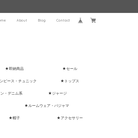
ome
About
Blog
Contact
★即納商品
★セール
ンピース・チュニック
★トップス
ャン・デニム系
★ジャージ
★ルームウェア・パジャマ
★帽子
★アクセサリー