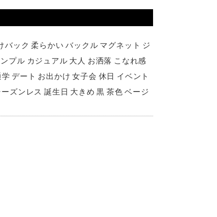
がけバック 柔らかい バックル マグネット ジ
シンプル カジュアル 大人 お洒落 こなれ感
学生 通学 デート お出かけ 女子会 休日 イベント
シーズンレス 誕生日 大きめ 黒 茶色 ベージ