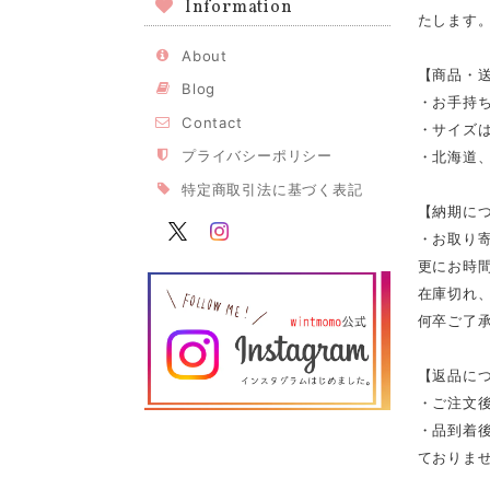
Information
たします
About
【商品・
Blog
・お手持
Contact
・サイズは
プライバシーポリシー
・北海道、
特定商取引法に基づく表記
【納期に
・お取り寄
更にお時
在庫切れ
何卒ご了
【返品に
・ご注文
・品到着
ておりませ