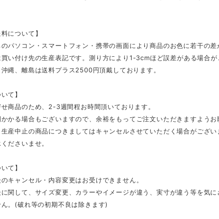
。
送料について】
ちのパソコン・スマートフォン・携帯の画面により商品のお色に若干の差
買い付け先の生産表記です。測り方により1-3cmほど誤差がある場合
沖縄、離島は送料プラス2500円頂戴しております。
ついて】
せ商品のため、2-3週間程お時間頂いております。
間かかる場合もございますので、余裕をもってご注文いただきますようお
、生産中止の商品につきましてはキャンセルさせていただく場合がござい
承くださいませ。
ついて】
後のキャンセル・内容変更はお受けできません。
後に関して、サイズ変更、カラーやイメージが違う、実寸が違う等を気に
ん。(破れ等の初期不良は除きます)