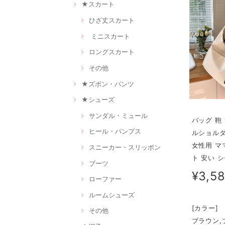
★スカート
ひざ丈スカート
ミニスカート
ロングスカート
その他
★ズボン・パンツ
★シューズ
サンダル・ミュール
バッグ 鞄
ヒール・パンプス
ルショルダー
女性用 マ
スニーカー・スリッポン
ト 安い 
ブーツ
¥3,5
ローファー
ルームシューズ
[カラー]
その他
ブラウン,