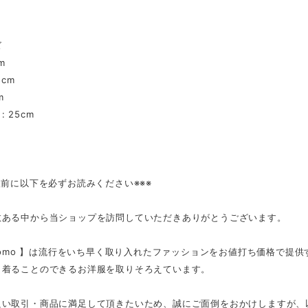
ズ
m
5cm
m
 25cm
入前に以下を必ずお読みください※※※
数ある中から当ショップを訪問していただきありがとうございます。
tmomo 】は流行をいち早く取り入れたファッションをお値打ち価格で提
く着ることのできるお洋服を取りそろえています。
良い取引・商品に満足して頂きたいため、誠にご面倒をおかけしますが、