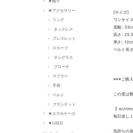
★帽子
★アクセサリー
[サイズ]
ワンサイ
リング
底幅: 33c
ネックレス
高さ: 25.
ブレスレット
厚さ: 12c
スカーフ
ベルト長さ:
サングラス
ブローチ
マフラー
※※※ご購
手袋
この度は
ベルト
ブランケット
【 win
★スマホケース
毎日楽し
★USED
気持ちの