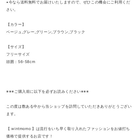
▪今なら送料無料でお届けいたしますので、ぜひこの機会にご利用くだ
さい。
【カラー】
ベージュ,グレー,グリーン,ブラウン,ブラック
【サイズ】
フリーサイズ
頭囲：56-58cm
※※※ご購入前に以下を必ずお読みください※※※
この度は数ある中から当ショップを訪問していただきありがとうござい
ます。
【 wintmomo 】は流行をいち早く取り入れたファッションをお値打ち
価格で提供するお店です！