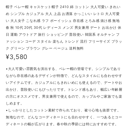
帽子 ベレー帽 キャスケット帽子 2410 綿 コットン 大人可愛い きれい
め シンプル カジュアル 大人 上品 お洒落 かっこいい レトロ 大人可愛
い 大人女子 こなれ感 ラフ ボーイッシュ 存在感 とろみ感 抜け感 無地
春 秋 10代 20代 30代 レディース メンズ 男女兼用 デート お出かけ 休
日 運動 アウトドア 旅行 ショッピング 普段使い 韓国系 オルチャン フ
ァッション コーデ スタイル 楽ちん トレンド 流行 フリーサイズ ブラッ
ク グリーン ブラウン グレー ベージュ 送料無料
¥3,580
▪大人可愛い雰囲気を演出する、ベレー帽の登場です。シンプルであり
ながら存在感のあるデザインが特徴で、どんなスタイルにも合わせやす
いアイテムです。カジュアルにもきれいめにも使えるので、デートやお
出かけ、普段使いにもぴったりです。トレンド感もあり、幅広い年齢層
の方にオススメです。男女兼用で使えるので、カップルやご家族でも楽
しめます。
▪しっかりとしたコットン素材で作られており、被り心地も抜群です。
無地なので、どんなコーディネートにも合わせやすく、一つあるとコー
ディネートの幅が広がります。春や秋の季節には特におすすめです。