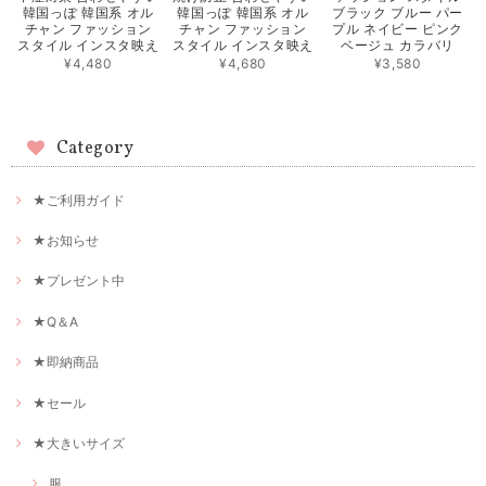
韓国っぽ 韓国系 オル
韓国っぽ 韓国系 オル
ブラック ブルー パー
チャン ファッション
チャン ファッション
プル ネイビー ピンク
スタイル インスタ映え
スタイル インスタ映え
ベージュ カラバリ
¥4,480
¥4,680
¥3,580
Category
★ご利用ガイド
★お知らせ
★プレゼント中
★Q＆A
★即納商品
★セール
★大きいサイズ
服