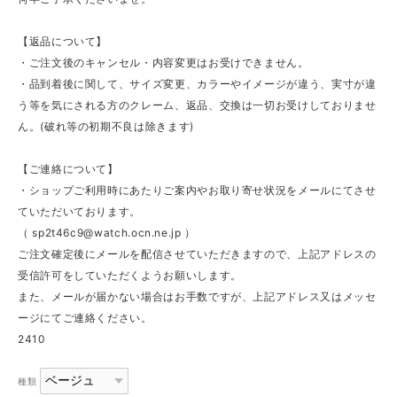
【返品について】
・ご注文後のキャンセル・内容変更はお受けできません。
・品到着後に関して、サイズ変更、カラーやイメージが違う、実寸が違
う等を気にされる方のクレーム、返品、交換は一切お受けしておりませ
ん。(破れ等の初期不良は除きます)
【ご連絡について】
・ショップご利用時にあたりご案内やお取り寄せ状況をメールにてさせ
ていただいております。
（
sp2t46c9@watch.ocn.ne.jp
）
ご注文確定後にメールを配信させていただきますので、上記アドレスの
受信許可をしていただくようお願いします。
また、メールが届かない場合はお手数ですが、上記アドレス又はメッセ
ージにてご連絡ください。
2410
種類