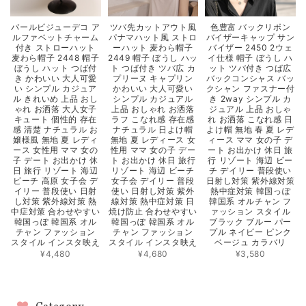
パールビジューデコ ア
ツバ先カットアウト風
色豊富 バックリボン
ルファベットチャーム
パナマハット風 ストロ
バイザーキャップ サン
付き ストローハット
ーハット 麦わら帽子
バイザー 2450 2ウェ
麦わら帽子 2448 帽子
2449 帽子 ぼうし ハッ
イ仕様 帽子 ぼうし ハ
ぼうし ハット つば付
ト つば付き ツバ広 カ
ット ツバ付き つば広
き かわいい 大人可愛
プリーヌ キャプリン
バックコンシャス バッ
い シンプル カジュア
かわいい 大人可愛い
クシャン ファスナー付
ル きれいめ 上品 おし
シンプル カジュアル
き 2way シンプル カ
ゃれ お洒落 大人女子
上品 おしゃれ お洒落
ジュアル 上品 おしゃ
キュート 個性的 存在
ラフ こなれ感 存在感
れ お洒落 こなれ感 日
感 清楚 ナチュラル お
ナチュラル 日よけ帽
よけ帽 無地 春 夏 レデ
嬢様風 無地 夏 レディ
無地 夏 レディース 女
ィース ママ 女の子 デ
ース 女性用 ママ 女の
性用 ママ 女の子 デー
ート お出かけ 休日 旅
子 デート お出かけ 休
ト お出かけ 休日 旅行
行 リゾート 海辺 ビー
日 旅行 リゾート 海辺
リゾート 海辺 ビーチ
チ デイリー 普段使い
ビーチ 高原 女子会 デ
女子会 デイリー 普段
日射し対策 紫外線対策
イリー 普段使い 日射
使い 日射し対策 紫外
熱中症対策 韓国っぽ
し対策 紫外線対策 熱
線対策 熱中症対策 日
韓国系 オルチャン フ
中症対策 合わせやすい
焼け防止 合わせやすい
ァッション スタイル
韓国っぽ 韓国系 オル
韓国っぽ 韓国系 オル
ブラック ブルー パー
チャン ファッション
チャン ファッション
プル ネイビー ピンク
スタイル インスタ映え
スタイル インスタ映え
ベージュ カラバリ
¥4,480
¥4,680
¥3,580